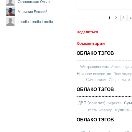
Соколовская Ольга
Маринин Евгений
Страницы
1
2
3
4
Loretta Loretta Loretta
Поделиться
Комментарии
ОБЛАКО ТЭГОВ
Абстракционизм
Авангардиз
Наивное искусство
Постмоде
Символизм
Соцреализм
ОБЛАКО ТЭГОВ
бум
ДВП (оргалит)
береста
мулине
кость
мрамор
ОБЛАКО ТЭГОВ