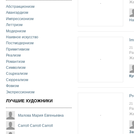
Жа
Абстракционизм
Авангардизм
Импрессионизм
На
Леттризм
Модернизм
Наивное искусство
Im
Постмодернизм
21
Примитивизм
Ра
Реализм
Жа
Романтизм
Символизм
Соцреализм
Ку
Сюрреализм
Фовизм
Экспрессионизм
Pr
ЛУЧШИЕ ХУДОЖНИКИ
21
Ра
Жа
Малова Мария Евгеньевна
Carroll Carroll Carroll
За