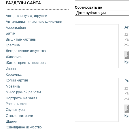
РАЗДЕЛЫ САЙТА
Сортировать по
Авторская кукла, игрушки
Антиквариат и частные коллекции
Ar
Аэрография
Батик
22
Ра
Вышитые картины
Жа
Графика
Декоративное искусство
Живопись
Ку
Жикле, принты, постеры
Икона
Керамика
Копии картин
Pr
Мозаика
22
Мыло ручной работы
Ра
Портреты на заказ
Жа
Роспись стен
Скульптура
Ку
Стекло, витражи
Шаржи
Ювелирное искусство