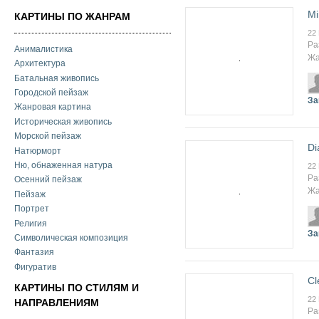
Mi
КАРТИНЫ ПО ЖАНРАМ
22
Ра
Анималистика
Жа
Архитектура
Батальная живопись
Городской пейзаж
За
Жанровая картина
Историческая живопись
Морской пейзаж
Di
Натюрморт
Ню, обнаженная натура
22
Ра
Осенний пейзаж
Жа
Пейзаж
Портрет
Религия
За
Символическая композиция
Фантазия
Фигуратив
Cl
КАРТИНЫ ПО СТИЛЯМ И
22
НАПРАВЛЕНИЯМ
Ра