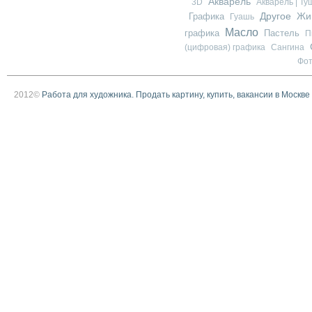
Акварель
3D
Акварель | Ту
Другое
Графика
Жи
Гуашь
Масло
графика
Пастель
П
(цифровая) графика
Сангина
Фо
2012©
Работа для художника. Продать картину, купить, вакансии в Москве