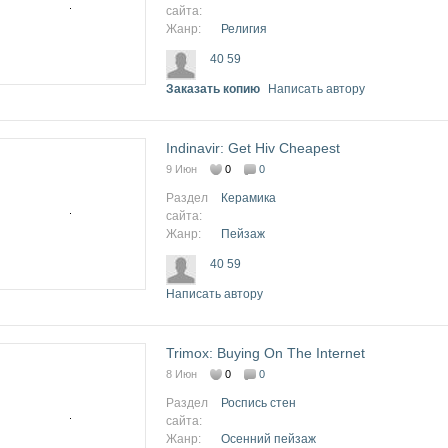
сайта:
Жанр:
Религия
40 59
Заказать копию
Написать автору
Indinavir: Get Hiv Cheapest
9 Июн
0
0
Раздел
Керамика
сайта:
Жанр:
Пейзаж
40 59
Написать автору
Trimox: Buying On The Internet
8 Июн
0
0
Раздел
Роспись стен
сайта:
Жанр:
Осенний пейзаж