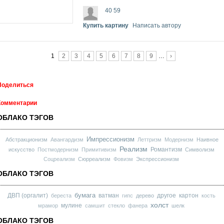
40 59
Купить картину
Написать автору
Страницы
1
2
3
4
5
6
7
8
9
…
›
Поделиться
Комментарии
ОБЛАКО ТЭГОВ
Импрессионизм
Абстракционизм
Авангардизм
Леттризм
Модернизм
Наивное
Реализм
Романтизм
искусство
Постмодернизм
Примитивизм
Символизм
Соцреализм
Сюрреализм
Фовизм
Экспрессионизм
ОБЛАКО ТЭГОВ
бумага
ДВП (оргалит)
ватман
другое
картон
береста
гипс
дерево
кость
холст
мулине
мрамор
самшит
стекло
фанера
шелк
ОБЛАКО ТЭГОВ