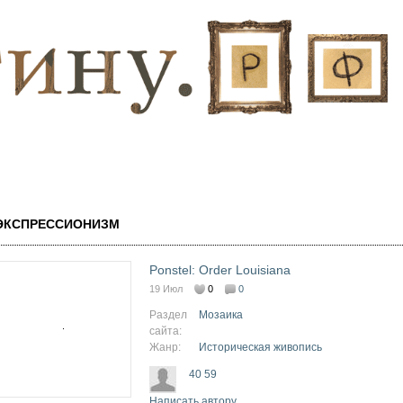
Перейти к
основному
содержанию
ЭКСПРЕССИОНИЗМ
Ponstel: Order Louisiana
19 Июл
0
0
Раздел
Мозаика
сайта:
Жанр:
Историческая живопись
40 59
Написать автору