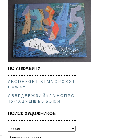
ПО АЛФАВИТУ
A
B
C
D
E
F
G
H
I
J
K
L
M
N
O
P
Q
R
S
T
U
V
W
X
Y
А
Б
В
Г
Д
Е
Ё
Ж
З
И
Й
К
Л
М
Н
О
П
Р
С
Т
У
Ф
Х
Ц
Ч
Ш
Щ
Ъ
Ы
Ь
Э
Ю
Я
ПОИСК ХУДОЖНИКОВ