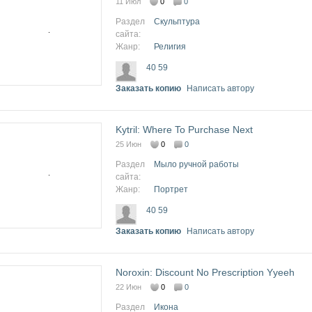
11 Июл
0
0
Раздел
Скульптура
сайта:
Жанр:
Религия
40 59
Заказать копию
Написать автору
Kytril: Where To Purchase Next
25 Июн
0
0
Раздел
Мыло ручной работы
сайта:
Жанр:
Портрет
40 59
Заказать копию
Написать автору
Noroxin: Discount No Prescription Yyeeh
22 Июн
0
0
Раздел
Икона