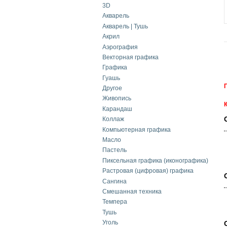
3D
Акварель
Акварель | Тушь
Акрил
Аэрография
Векторная графика
Графика
Гуашь
Другое
Живопись
Карандаш
Коллаж
Компьютерная графика
Масло
Пастель
Пиксельная графика (иконографика)
Растровая (цифровая) графика
Сангина
Смешанная техника
Темпера
Тушь
Уголь