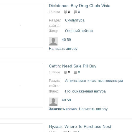
Diclofenac: Buy Drug Chula Vista
16 Июл
0
0
Раздел
Скульптура
сайта:
Жанр:
Осенний пейзаж
40 59
Написать автору
Ceftin: Need Sale Pill Buy
13 Июл
0
0
Раздел
Антиквариат и частные коллекции
сайта:
Жанр:
Ню, обнаженная натура
40 59
Заказать копию
Написать автору
Hyzaar: Where To Purchase Next