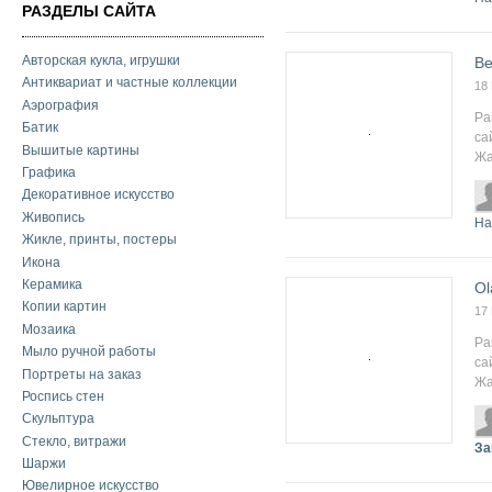
РАЗДЕЛЫ САЙТА
Авторская кукла, игрушки
Be
Антиквариат и частные коллекции
18
Аэрография
Ра
Батик
са
Вышитые картины
Жа
Графика
Декоративное искусство
Живопись
На
Жикле, принты, постеры
Икона
Керамика
Ol
Копии картин
17
Мозаика
Ра
Мыло ручной работы
са
Портреты на заказ
Жа
Роспись стен
Скульптура
Стекло, витражи
За
Шаржи
Ювелирное искусство