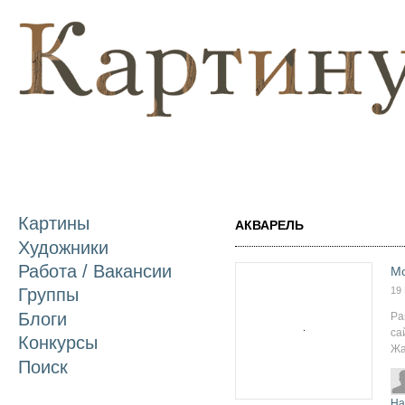
П
о
с
Картины
АКВАРЕЛЬ
Художники
Работа / Вакансии
Mo
19
Группы
Блоги
Ра
са
Конкурсы
Жа
Поиск
На