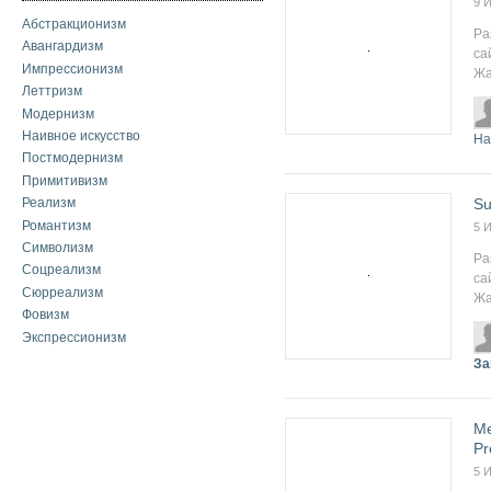
9 
Абстракционизм
Ра
Авангардизм
са
Импрессионизм
Жа
Леттризм
Модернизм
Наивное искусство
На
Постмодернизм
Примитивизм
Su
Реализм
Романтизм
5 
Символизм
Ра
Соцреализм
са
Сюрреализм
Жа
Фовизм
Экспрессионизм
За
Me
Pr
5 