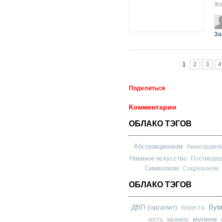
Жа
За
Страницы
1
2
3
4
Поделиться
Комментарии
ОБЛАКО ТЭГОВ
Абстракционизм
Авангардиз
Наивное искусство
Постмоде
Символизм
Соцреализм
ОБЛАКО ТЭГОВ
бум
ДВП (оргалит)
береста
мулине
кость
мрамор