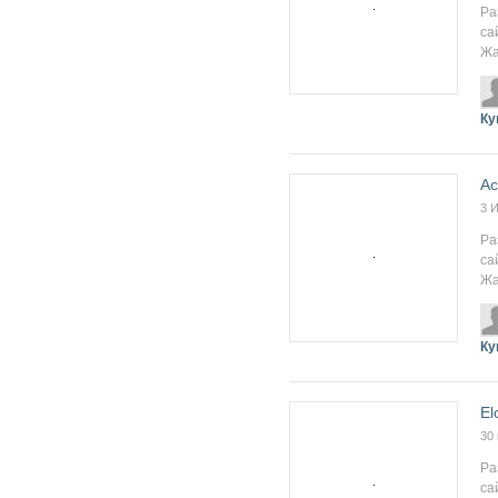
Ра
са
Жа
Ку
Ac
3 
Ра
са
Жа
Ку
El
30
Ра
са