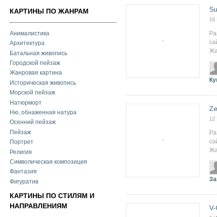
Su
КАРТИНЫ ПО ЖАНРАМ
16
Анималистика
Ра
са
Архитектура
Жа
Батальная живопись
Городской пейзаж
Жанровая картина
Ку
Историческая живопись
Морской пейзаж
Натюрморт
Ze
Ню, обнаженная натура
12
Осенний пейзаж
Пейзаж
Ра
са
Портрет
Жа
Религия
Символическая композиция
Фантазия
За
Фигуратив
КАРТИНЫ ПО СТИЛЯМ И
НАПРАВЛЕНИЯМ
V-