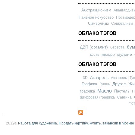
Абстракционизм
Авангардиз
Наивное искусство
Постмоде
Символизм
Соцреализм
ОБЛАКО ТЭГОВ
бум
ДВП (оргалит)
береста
мулине
кость
мрамор
ОБЛАКО ТЭГОВ
Акварель
3D
Акварель | Ту
Другое
Графика
Жи
Гуашь
Масло
графика
Пастель
П
(цифровая) графика
Сангина
Фо
2012©
Работа для художника. Продать картину, купить, вакансии в Москве