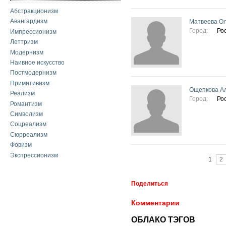
Абстракционизм
Авангардизм
Матвеева Ол
Город:
Ро
Импрессионизм
Леттризм
Модернизм
Наивное искусство
Постмодернизм
Примитивизм
Ощепкова А
Реализм
Город:
Ро
Романтизм
Символизм
Соцреализм
Сюрреализм
Фовизм
Страницы
Экспрессионизм
1
2
Поделиться
Комментарии
ОБЛАКО ТЭГОВ