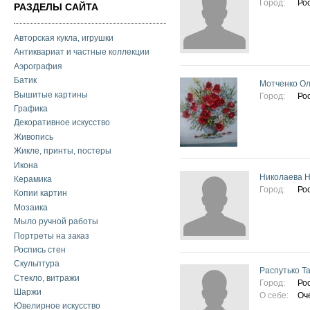
Город:
Ро
РАЗДЕЛЫ САЙТА
Авторская кукла, игрушки
Антиквариат и частные коллекции
Аэрография
Батик
Мотченко Ол
Вышитые картины
Город:
Ро
Графика
Декоративное искусство
Живопись
Жикле, принты, постеры
Икона
Николаева Н
Керамика
Город:
Ро
Копии картин
Мозаика
Мыло ручной работы
Портреты на заказ
Роспись стен
Скульптура
Распутько Т
Стекло, витражи
Город:
Ро
Шаржи
О себе:
Оч
Ювелирное искусство