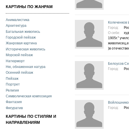
КАРТИНЫ ПО ЖАНРАМ
Анималистика
Колеченков 
Архитектура
Город:
Ро
Батальная живопись
О себе:
ху
Городской пейзаж
1905г." учил
живописец,е
Жанровая картина
)в отечеств
Историческая живопись
Морской пейзаж
Натюрморт
Белоусов Се
Ню, обнаженная натура
Город:
Ро
Осенний пейзаж
Пейзаж
Портрет
Религия
Символическая композиция
Фантазия
Войлошнико
Город:
Ро
Фигуратив
КАРТИНЫ ПО СТИЛЯМ И
НАПРАВЛЕНИЯМ