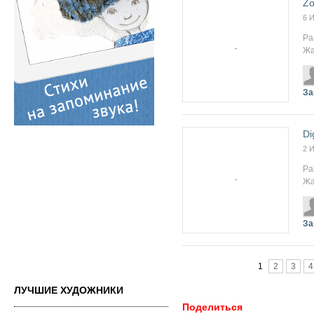
Zo
6 
Ра
Жа
За
Di
2 
Ра
Жа
За
Страницы
1
2
3
4
ЛУЧШИЕ ХУДОЖНИКИ
Поделиться