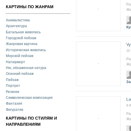
Ра
КАРТИНЫ ПО ЖАНРАМ
Жа
Анималистика
Архитектура
Ку
Батальная живопись
Городской пейзаж
Жанровая картина
Vy
Историческая живопись
10
Морской пейзаж
Ра
Натюрморт
Жа
Ню, обнаженная натура
Осенний пейзаж
Пейзаж
За
Портрет
Религия
Символическая композиция
La
Фантазия
9 
Фигуратив
Ра
КАРТИНЫ ПО СТИЛЯМ И
Жа
НАПРАВЛЕНИЯМ