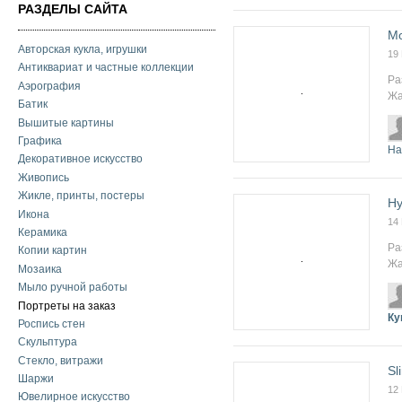
РАЗДЕЛЫ САЙТА
Mo
Авторская кукла, игрушки
19
Антиквариат и частные коллекции
Ра
Аэрография
Жа
Батик
Вышитые картины
Графика
На
Декоративное искусство
Живопись
Жикле, принты, постеры
Hy
Икона
14
Керамика
Ра
Копии картин
Жа
Мозаика
Мыло ручной работы
Портреты на заказ
Ку
Роспись стен
Скульптура
Стекло, витражи
Sl
Шаржи
12
Ювелирное искусство