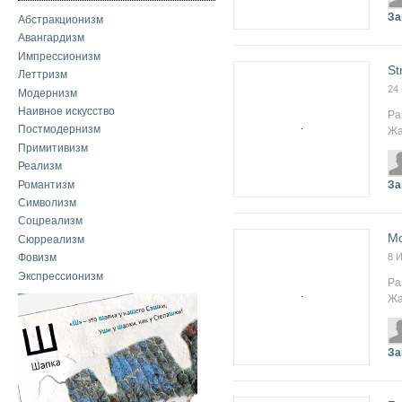
За
Абстракционизм
Авангардизм
Импрессионизм
St
Леттризм
24
Модернизм
Наивное искусство
Ра
Постмодернизм
Жа
Примитивизм
Реализм
Романтизм
За
Символизм
Соцреализм
Mo
Сюрреализм
8 
Фовизм
Экспрессионизм
Ра
Жа
За