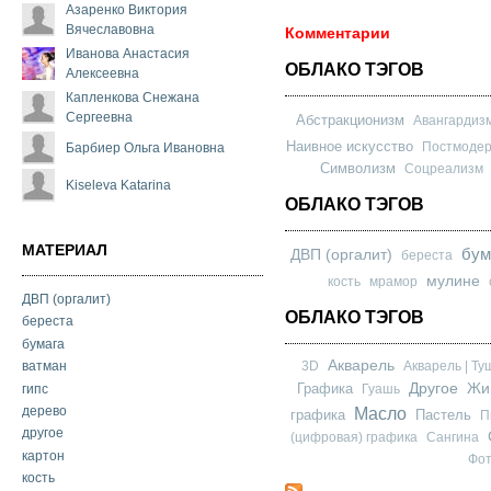
Азаренко Виктория
Вячеславовна
Комментарии
Иванова Анастасия
ОБЛАКО ТЭГОВ
Алексеевна
Капленкова Снежана
Сергеевна
Абстракционизм
Авангардиз
Наивное искусство
Постмоде
Барбиер Ольга Ивановна
Символизм
Соцреализм
Kiseleva Katarina
ОБЛАКО ТЭГОВ
МАТЕРИАЛ
бум
ДВП (оргалит)
береста
мулине
кость
мрамор
ДВП (оргалит)
ОБЛАКО ТЭГОВ
береста
бумага
Акварель
3D
Акварель | Ту
ватман
Другое
Графика
Жи
гипс
Гуашь
дерево
Масло
графика
Пастель
П
другое
(цифровая) графика
Сангина
картон
Фо
кость