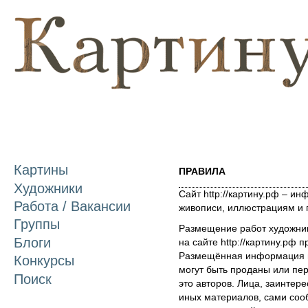
П
о
с
Картины
ПРАВИЛА
Художники
Сайт http://картину.рф – 
Работа / Вакансии
живописи, иллюстрациям и 
Группы
Размещение работ художник
Блоги
на сайте http://картину.рф 
Размещённая информация и
Конкурсы
могут быть проданы или пе
Поиск
это авторов. Лица, заинтер
иных материалов, сами соо