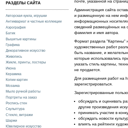
почте, указанной на страниц
РАЗДЕЛЫ САЙТА
Администрация сайта остав
и размещенную на нем инф
Авторская кукла, игрушки
информационных носителях.
Антиквариат и частные коллекции
сведений размещённых на с
Аэрография
фамилия и имя автора.
Батик
Вышитые картины
Формат раздела "Картины" 
Графика
художественных работ разл
Декоративное искусство
быть название, и желатель
Живопись
которые использовались пр
Жикле, принты, постеры
указать стиль картины, техн
Икона
не продается.
Керамика
Для размещения работ на ht
Копии картин
зарегистрироваться.
Мозаика
Мыло ручной работы
Зарегистрированные пользо
Портреты на заказ
обсуждать и оценивать р
Роспись стен
другие произведения иску
Скульптура
принимать участие в конк
Стекло, витражи
обсуждать новости культу
Шаржи
влиять на рейтинги худож
Ювелирное искусство