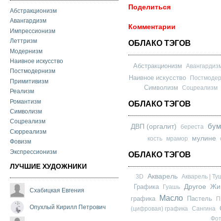
Поделиться
Абстракционизм
Авангардизм
Комментарии
Импрессионизм
Леттризм
ОБЛАКО ТЭГОВ
Модернизм
Наивное искусство
Абстракционизм
Авангардиз
Постмодернизм
Наивное искусство
Постмоде
Примитивизм
Символизм
Соцреализм
Реализм
Романтизм
ОБЛАКО ТЭГОВ
Символизм
Соцреализм
бум
ДВП (оргалит)
береста
Сюрреализм
мулине
кость
мрамор
Фовизм
Экспрессионизм
ОБЛАКО ТЭГОВ
ЛУЧШИЕ ХУДОЖНИКИ
Акварель
3D
Акварель | Ту
Другое
Графика
Жи
Гуашь
Схабицкая Евгения
Масло
графика
Пастель
П
Опухлый Кирилл Петрович
(цифровая) графика
Сангина
Фо