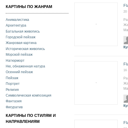
Fl
КАРТИНЫ ПО ЖАНРАМ
20
Анималистика
Ра
Жа
Архитектура
Ма
Батальная живопись
Городской пейзаж
Жанровая картина
Ку
Историческая живопись
Морской пейзаж
Натюрморт
Fl
Ню, обнаженная натура
16
Осенний пейзаж
Пейзаж
Ра
Жа
Портрет
Ма
Религия
Символическая композиция
Фантазия
Ку
Фигуратив
КАРТИНЫ ПО СТИЛЯМ И
НАПРАВЛЕНИЯМ
Fl