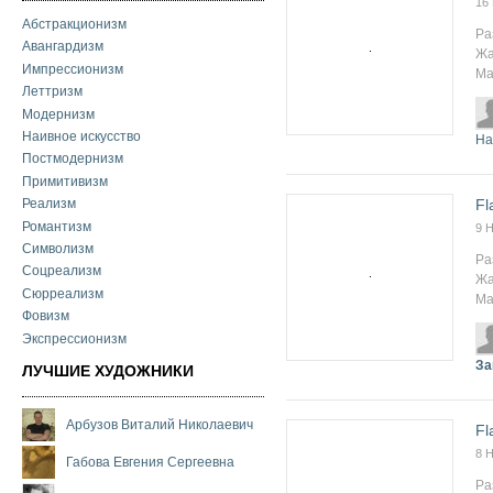
16
Абстракционизм
Ра
Авангардизм
Жа
Импрессионизм
Ма
Леттризм
Модернизм
Наивное искусство
На
Постмодернизм
Примитивизм
Fl
Реализм
Романтизм
9 
Символизм
Ра
Соцреализм
Жа
Сюрреализм
Ма
Фовизм
Экспрессионизм
За
ЛУЧШИЕ ХУДОЖНИКИ
Арбузов Виталий Николаевич
Fl
8 
Габова Евгения Сергеевна
Ра