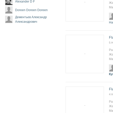
Alexander D F
Жа
Ма
Doreen Doreen Doreen
Дементьев Александр
Александрович
На
Fl
5 
Ра
Жа
Ма
Ку
Fl
4 
Ра
Жа
Ма