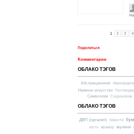
На
Страницы
1
2
3
4
Поделиться
Комментарии
ОБЛАКО ТЭГОВ
Абстракционизм
Авангардиз
Наивное искусство
Постмоде
Символизм
Соцреализм
ОБЛАКО ТЭГОВ
бум
ДВП (оргалит)
береста
мулине
кость
мрамор