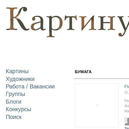
П
о
с
Картины
БУМАГА
Художники
Работа / Вакансии
Fl
22
Группы
Блоги
Ра
Жа
Конкурсы
Ма
Поиск
За