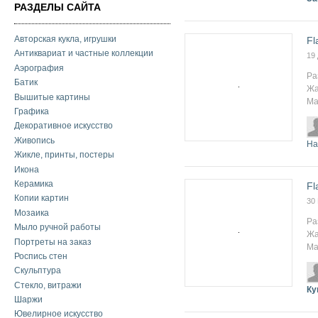
РАЗДЕЛЫ САЙТА
Авторская кукла, игрушки
Fl
Антиквариат и частные коллекции
19
Аэрография
Ра
Батик
Жа
Вышитые картины
Ма
Графика
Декоративное искусство
Живопись
На
Жикле, принты, постеры
Икона
Керамика
Fl
Копии картин
30
Мозаика
Ра
Мыло ручной работы
Жа
Портреты на заказ
Ма
Роспись стен
Скульптура
Стекло, витражи
Ку
Шаржи
Ювелирное искусство