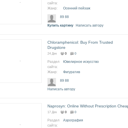
сайта:
Жанр:
Осенний пейзаж
89 88
Купить картину
Написать автору
Chloramphenicol: Buy From Trusted
Drugstore
24 Дек
0
0
Раздел
Ювелирное искусство
сайта:
Жанр:
Фигуратив
89 88
Написать автору
Naprosyn: Online Without Prescription Chea
17 Дек
0
0
Раздел
Аэрография
сайта: