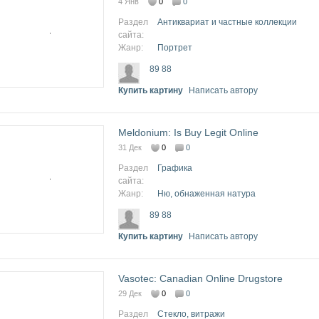
4 Янв
0
0
Раздел
Антиквариат и частные коллекции
сайта:
Жанр:
Портрет
89 88
Купить картину
Написать автору
Meldonium: Is Buy Legit Online
31 Дек
0
0
Раздел
Графика
сайта:
Жанр:
Ню, обнаженная натура
89 88
Купить картину
Написать автору
Vasotec: Canadian Online Drugstore
29 Дек
0
0
Раздел
Стекло, витражи