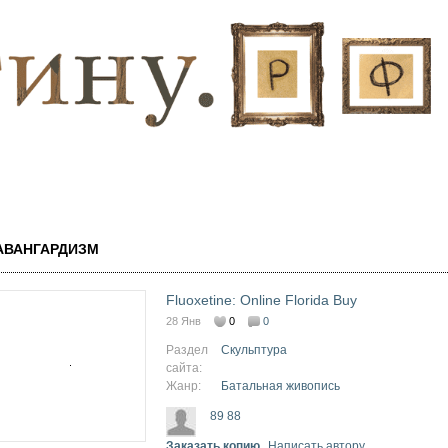
Перейти к
основному
содержанию
АВАНГАРДИЗМ
Fluoxetine: Online Florida Buy
28 Янв
0
0
Раздел
Скульптура
сайта:
Жанр:
Батальная живопись
89 88
Заказать копию
Написать автору