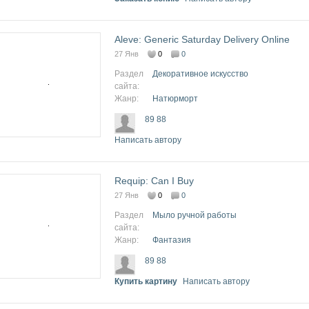
Aleve: Generic Saturday Delivery Online
27 Янв
0
0
Раздел
Декоративное искусство
сайта:
Жанр:
Натюрморт
89 88
Написать автору
Requip: Can I Buy
27 Янв
0
0
Раздел
Мыло ручной работы
сайта:
Жанр:
Фантазия
89 88
Купить картину
Написать автору