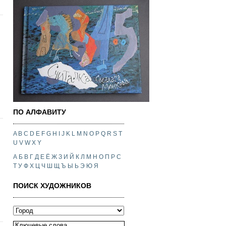
ПО АЛФАВИТУ
A
B
C
D
E
F
G
H
I
J
K
L
M
N
O
P
Q
R
S
T
U
V
W
X
Y
А
Б
В
Г
Д
Е
Ё
Ж
З
И
Й
К
Л
М
Н
О
П
Р
С
Т
У
Ф
Х
Ц
Ч
Ш
Щ
Ъ
Ы
Ь
Э
Ю
Я
ПОИСК ХУДОЖНИКОВ