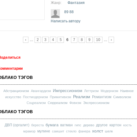
Жанр:
Фантазия
89 88
Написать автору
Страницы
‹
…
2
3
4
5
6
7
8
9
10
…
›
Поделиться
Комментарии
ОБЛАКО ТЭГОВ
Импрессионизм
Абстракционизм
Авангардизм
Леттризм
Модернизм
Наивное
Реализм
Романтизм
искусство
Постмодернизм
Примитивизм
Символизм
Соцреализм
Сюрреализм
Фовизм
Экспрессионизм
ОБЛАКО ТЭГОВ
бумага
ДВП (оргалит)
ватман
другое
картон
береста
гипс
дерево
кость
холст
мулине
мрамор
самшит
стекло
фанера
шелк