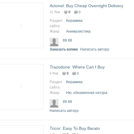
Actonel: Buy Cheap Overnight Delivery
21 Янв
0
0
Раздел
Керамика
сайта:
Жанр:
Анималистика
89 88
Заказать копию
Написать автору
Trazodone: Where Can I Buy
6 Янв
0
0
Раздел
Керамика
сайта:
Жанр:
Ню, обнаженная натура
89 88
Написать автору
Tricor: Easy To Buy Barato