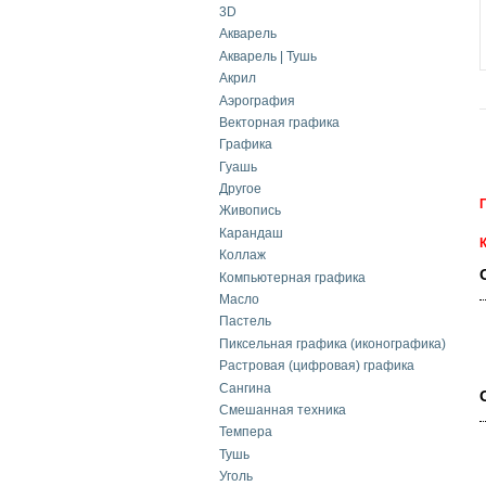
3D
Акварель
Акварель | Тушь
Акрил
Аэрография
Векторная графика
Графика
Гуашь
Другое
Живопись
Карандаш
Коллаж
Компьютерная графика
Масло
Пастель
Пиксельная графика (иконографика)
Растровая (цифровая) графика
Сангина
Смешанная техника
Темпера
Тушь
Уголь