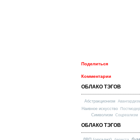
Поделиться
Комментарии
ОБЛАКО ТЭГОВ
Абстракционизм
Авангардиз
Наивное искусство
Постмоде
Символизм
Соцреализм
ОБЛАКО ТЭГОВ
бум
ДВП (оргалит)
береста