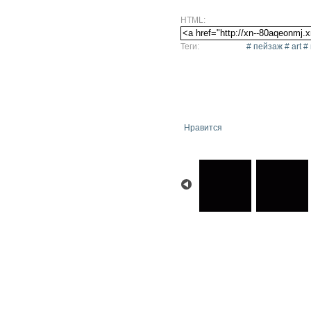
HTML:
Теги:
# пейзаж # art 
Нравится