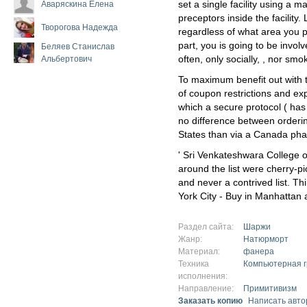
Аваряскина Елена
set a single facility using a m
preceptors inside the facility
Творогова Надежда
regardless of what area you pu
part, you is going to be invol
Беляев Станислав
Альбертович
often, only socially, , nor smo
To maximum benefit out with the
of coupon restrictions and e
which a secure protocol ( has 
no difference between orderin
States than via a Canada pha
' Sri Venkateshwara College 
around the list were cherry-pic
and never a contrived list. Thi
York City - Buy in Manhattan a
Раздел сайта:
Шаржи
Жанр:
Натюрморт
Материал:
фанера
Техника
Компьютерная 
исполнения:
Направление:
Примитивизм
Заказать копию
Написать авто