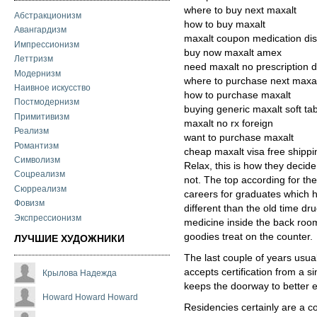
where to buy next maxalt
Абстракционизм
how to buy maxalt
Авангардизм
maxalt coupon medication dis
Импрессионизм
buy now maxalt amex
Леттризм
need maxalt no prescription 
Модернизм
where to purchase next maxa
Наивное искусство
how to purchase maxalt
Постмодернизм
buying generic maxalt soft ta
Примитивизм
maxalt no rx foreign
Реализм
want to purchase maxalt
Романтизм
cheap maxalt visa free shippi
Символизм
Relax, this is how they decid
Соцреализм
not. The top according for th
Сюрреализм
careers for graduates which 
Фовизм
different than the old time d
Экспрессионизм
medicine inside the back room
goodies treat on the counter.
ЛУЧШИЕ ХУДОЖНИКИ
The last couple of years usua
accepts certification from a s
Крылова Надежда
keeps the doorway to better 
Howard Howard Howard
Residencies certainly are a 