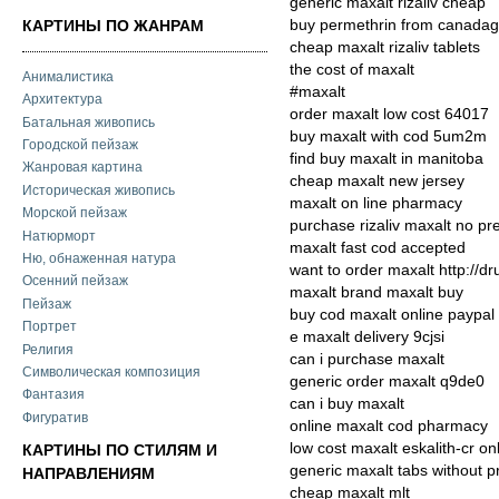
generic maxalt rizaliv cheap
buy permethrin from canadag
КАРТИНЫ ПО ЖАНРАМ
cheap maxalt rizaliv tablets
the cost of maxalt
Анималистика
#maxalt
Архитектура
order maxalt low cost 64017
Батальная живопись
buy maxalt with cod 5um2m
Городской пейзаж
find buy maxalt in manitoba
Жанровая картина
cheap maxalt new jersey
Историческая живопись
maxalt on line pharmacy
Морской пейзаж
purchase rizaliv maxalt no pre
Натюрморт
maxalt fast cod accepted
Ню, обнаженная натура
want to order maxalt http://
Осенний пейзаж
maxalt brand maxalt buy
Пейзаж
buy cod maxalt online paypal
Портрет
e maxalt delivery 9cjsi
Религия
can i purchase maxalt
Символическая композиция
generic order maxalt q9de0
Фантазия
can i buy maxalt
Фигуратив
online maxalt cod pharmacy
low cost maxalt eskalith-cr on
КАРТИНЫ ПО СТИЛЯМ И
generic maxalt tabs without p
НАПРАВЛЕНИЯМ
cheap maxalt mlt