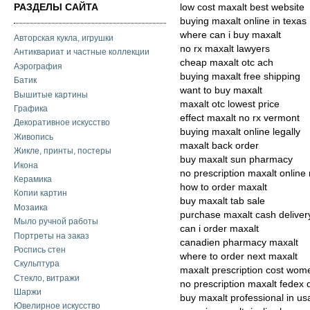
РАЗДЕЛЫ САЙТА
low cost maxalt best website
buying maxalt online in texas
where can i buy maxalt
Авторская кукла, игрушки
no rx maxalt lawyers
Антиквариат и частные коллекции
cheap maxalt otc ach
Аэрография
buying maxalt free shipping
Батик
want to buy maxalt
Вышитые картины
maxalt otc lowest price
Графика
effect maxalt no rx vermont
Декоративное искусство
buying maxalt online legally
Живопись
maxalt back order
Жикле, принты, постеры
buy maxalt sun pharmacy
Икона
no prescription maxalt online
Керамика
how to order maxalt
Копии картин
buy maxalt tab sale
Мозаика
purchase maxalt cash deliver
Мыло ручной работы
can i order maxalt
Портреты на заказ
canadien pharmacy maxalt
Роспись стен
where to order next maxalt
Скульптура
maxalt prescription cost wom
Стекло, витражи
no prescription maxalt fedex 
Шаржи
buy maxalt professional in us
Ювелирное искусство