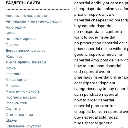
РАЗДЕЛЫ САЙТА
risperdal andbuy aricept no p
cheap risperdal online visa fa
price of risperdal jvwie
Авторская кукла, игрушки
risperdal cheapest no prescri
Антиквариат и частные коллекции
buy canada risperdal
Аэрография
no rx risperdal in canberra
Батик
want to order risperdal
Вышитые картины
no prescription risperdal onlin
Графика
price risperdal online without 
Декоративное искусство
generic risperdal medicine
Живопись
risperdal 4mg post delivery ri
Жикле, принты, постеры
how to purchase risperdal
Икона
cod risperdal overni
Керамика
pharmacy risperdal online tab
Копии картин
cost risperdal rispolept
Мозаика
categorieseasy to buy risperda
Мыло ручной работы
can i purchase risperdal
Портреты на заказ
how to order risperdal
Роспись стен
risperdal p no rx online
Скульптура
cheapest belivon risperdal ove
Стекло, витражи
buy risperdal sold rud2z
Шаржи
buy risperdal generic
Ювелирное искусство