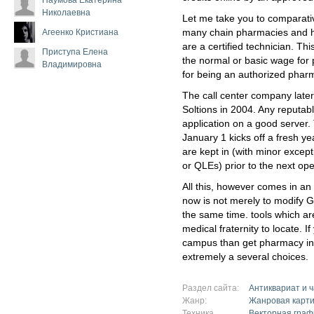
Николаевна
Let me take you to comparati
Агеенко Кристиана
many chain pharmacies and hos
are a certified technician. Th
Приступа Елена
the normal or basic wage for 
Владимировна
for being an authorized pharm
The call center company later
Soltions in 2004. Any reputabl
application on a good server
January 1 kicks off a fresh y
are kept in (with minor excepti
or QLEs) prior to the next o
All this, however comes in an 
now is not merely to modify G
the same time. tools which ar
medical fraternity to locate. If
campus than get pharmacy ins
extremely a several choices.
Раздел сайта:
Антиквариат и 
Жанр:
Жанровая карт
Техника
Векторная граф