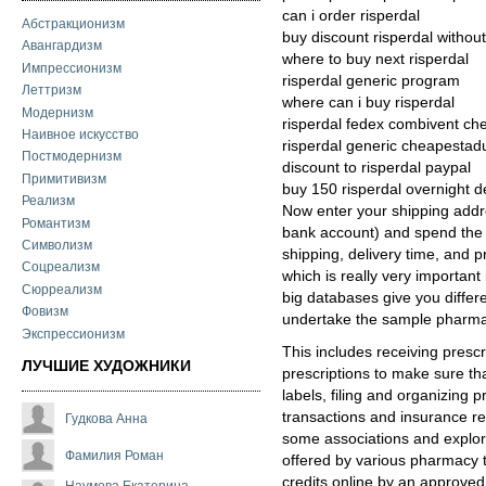
can i order risperdal
Абстракционизм
buy discount risperdal without
Авангардизм
where to buy next risperdal
Импрессионизм
risperdal generic program
Леттризм
where can i buy risperdal
Модернизм
risperdal fedex combivent ch
Наивное искусство
risperdal generic cheapestadul
Постмодернизм
discount to risperdal paypal
Примитивизм
buy 150 risperdal overnight d
Реализм
Now enter your shipping addr
Романтизм
bank account) and spend the
Символизм
shipping, delivery time, and p
Соцреализм
which is really very important
Сюрреализм
big databases give you differ
Фовизм
undertake the sample pharma
Экспрессионизм
This includes receiving presc
ЛУЧШИЕ ХУДОЖНИКИ
prescriptions to make sure th
labels, filing and organizing 
transactions and insurance re
Гудкова Анна
some associations and explor
Фамилия Роман
offered by various pharmacy 
credits online by an approved
Наумова Екатерина