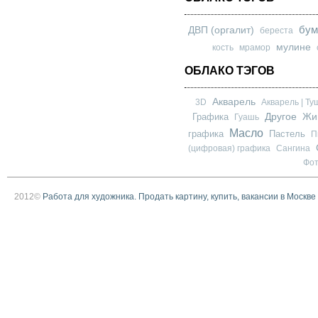
бум
ДВП (оргалит)
береста
мулине
кость
мрамор
ОБЛАКО ТЭГОВ
Акварель
3D
Акварель | Ту
Другое
Графика
Жи
Гуашь
Масло
графика
Пастель
П
(цифровая) графика
Сангина
Фо
2012©
Работа для художника. Продать картину, купить, вакансии в Москве