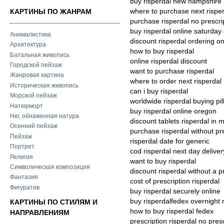
buy risperdal new hampshire
where to purchase next rispe
КАРТИНЫ ПО ЖАНРАМ
purchase risperdal no prescrip
buy risperdal online saturday 
Анималистика
discount risperdal ordering on
Архитектура
how to buy risperdal
Батальная живопись
online risperdal discount
Городской пейзаж
want to purchase risperdal
Жанровая картина
where to order next risperdal
Историческая живопись
can i buy risperdal
Морской пейзаж
worldwide risperdal buying pil
Натюрморт
buy risperdal online oregon
Ню, обнаженная натура
discount tablets risperdal in 
Осенний пейзаж
purchase risperdal without pr
Пейзаж
risperdal date for generic
Портрет
cod risperdal next day deliver
Религия
want to buy risperdal
Символическая композиция
discount risperdal without a p
Фантазия
cost of prescription risperdal
Фигуратив
buy risperdal securely online
buy risperdalfedex overnight 
КАРТИНЫ ПО СТИЛЯМ И
how to buy risperdal fedex
НАПРАВЛЕНИЯМ
prescription risperdal no pres