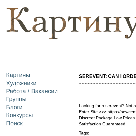
П
о
с
Картины
SEREVENT: CAN I ORDER
Художники
Работа / Вакансии
Группы
Looking for a serevent? Not 
Блоги
Enter Site >>> https://newce
Конкурсы
Discreet Package Low Price
Поиск
Satisfaction Guaranteed.
Tags: