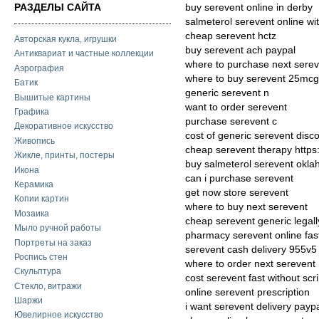
РАЗДЕЛЫ САЙТА
buy serevent online in derby
salmeterol serevent online wit
cheap serevent hctz
Авторская кукла, игрушки
buy serevent ach paypal
Антиквариат и частные коллекции
where to purchase next serev
Аэрография
where to buy serevent 25mcg
Батик
generic serevent n
Вышитые картины
want to order serevent
Графика
purchase serevent c
Декоративное искусство
cost of generic serevent disc
Живопись
cheap serevent therapy https
Жикле, принты, постеры
buy salmeterol serevent okl
Икона
can i purchase serevent
Керамика
get now store serevent
Копии картин
where to buy next serevent
Мозаика
cheap serevent generic legall
Мыло ручной работы
pharmacy serevent online fas
Портреты на заказ
serevent cash delivery 955v5
Роспись стен
where to order next serevent
Скульптура
cost serevent fast without scri
Стекло, витражи
online serevent prescription
Шаржи
i want serevent delivery payp
Ювелирное искусство