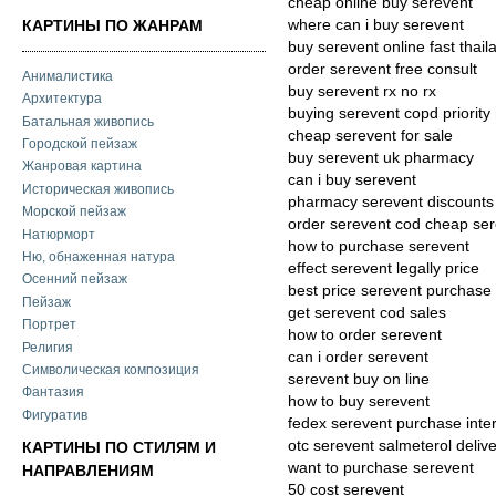
cheap online buy serevent
where can i buy serevent
КАРТИНЫ ПО ЖАНРАМ
buy serevent online fast thail
order serevent free consult
Анималистика
buy serevent rx no rx
Архитектура
buying serevent copd priority 
Батальная живопись
cheap serevent for sale
Городской пейзаж
buy serevent uk pharmacy
Жанровая картина
can i buy serevent
Историческая живопись
pharmacy serevent discounts
Морской пейзаж
order serevent cod cheap se
Натюрморт
how to purchase serevent
Ню, обнаженная натура
effect serevent legally price
Осенний пейзаж
best price serevent purchase
Пейзаж
get serevent cod sales
Портрет
how to order serevent
Религия
can i order serevent
Символическая композиция
serevent buy on line
Фантазия
how to buy serevent
Фигуратив
fedex serevent purchase inte
otc serevent salmeterol deliv
КАРТИНЫ ПО СТИЛЯМ И
want to purchase serevent
НАПРАВЛЕНИЯМ
50 cost serevent