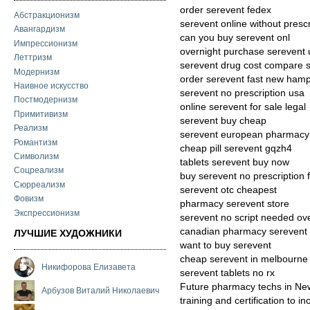
order serevent fedex
Абстракционизм
serevent online without presc
Авангардизм
can you buy serevent onl
Импрессионизм
overnight purchase serevent 
Леттризм
serevent drug cost compare s
Модернизм
order serevent fast new hamp
Наивное искусство
serevent no prescription usa
Постмодернизм
online serevent for sale legal
Примитивизм
serevent buy cheap
Реализм
serevent european pharmacy
Романтизм
cheap pill serevent gqzh4
Символизм
tablets serevent buy now
Соцреализм
buy serevent no prescription 
Сюрреализм
serevent otc cheapest
Фовизм
pharmacy serevent store
Экспрессионизм
serevent no script needed ov
canadian pharmacy serevent
ЛУЧШИЕ ХУДОЖНИКИ
want to buy serevent
cheap serevent in melbourne
Никифорова Елизавета
serevent tablets no rx
Future pharmacy techs in New
Арбузов Виталий Николаевич
training and certification to i