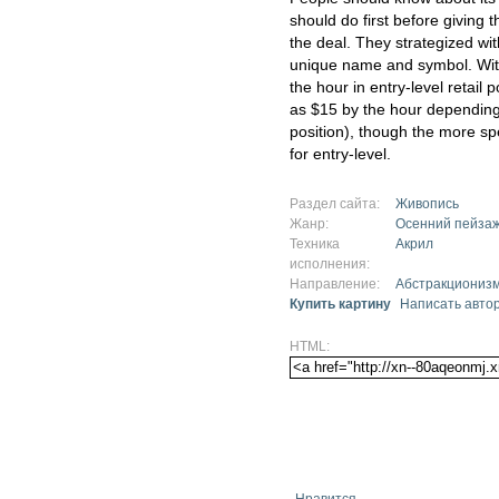
should do first before giving 
the deal. They strategized wi
unique name and symbol. With c
the hour in entry-level retail
as $15 by the hour depending
position), though the more spe
for entry-level.
Раздел сайта:
Живопись
Жанр:
Осенний пейза
Техника
Акрил
исполнения:
Направление:
Абстракциониз
Купить картину
Написать авто
HTML:
Нравится