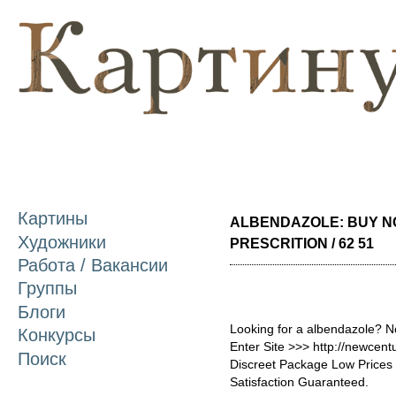
П
о
с
Картины
ALBENDAZOLE: BUY N
Художники
PRESCRITION / 62 51
Работа / Вакансии
Группы
Блоги
Looking for a albendazole? N
Конкурсы
Enter Site >>> http://newcen
Поиск
Discreet Package Low Price
Satisfaction Guaranteed.