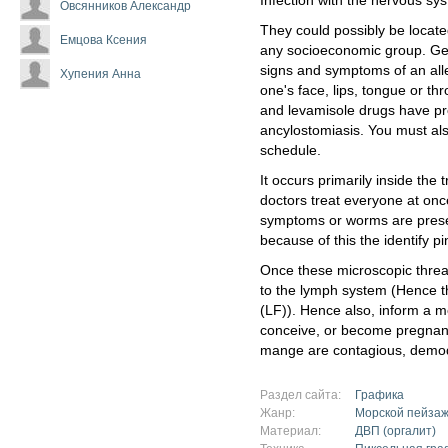
Infection with the nervous s
Овсянников Александр
They could possibly be locat
Емцова Ксения
any socioeconomic group. Ge
signs and symptoms of an aller
Хупения Анна
one's face, lips, tongue or th
and levamisole drugs have pro
ancylostomiasis. You must als
schedule.
It occurs primarily inside the 
doctors treat everyone at onc
symptoms or worms are prese
because of this the identify p
Once these microscopic threa
to the lymph system (Hence th
(LF)). Hence also, inform a m
conceive, or become pregnant 
mange are contagious, demode
Раздел сайта:
Графика
Жанр:
Морской пейза
Материал:
ДВП (оргалит)