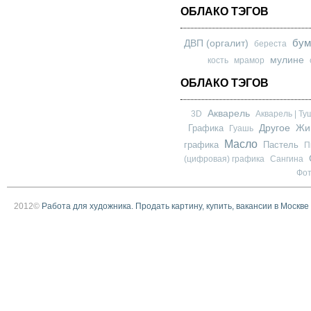
ОБЛАКО ТЭГОВ
бум
ДВП (оргалит)
береста
мулине
кость
мрамор
ОБЛАКО ТЭГОВ
Акварель
3D
Акварель | Ту
Другое
Графика
Жи
Гуашь
Масло
графика
Пастель
П
(цифровая) графика
Сангина
Фо
2012©
Работа для художника. Продать картину, купить, вакансии в Москве