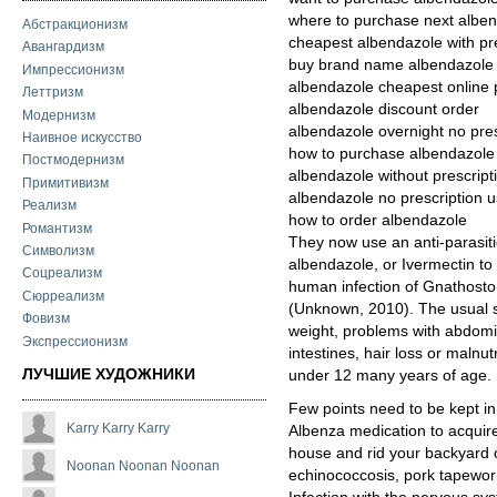
where to purchase next albe
Абстракционизм
cheapest albendazole with pre
Авангардизм
buy brand name albendazole 
Импрессионизм
albendazole cheapest online p
Леттризм
albendazole discount order
Модернизм
albendazole overnight no pre
Наивное искусство
how to purchase albendazole
Постмодернизм
albendazole without prescrip
Примитивизм
albendazole no prescription 
Реализм
how to order albendazole
Романтизм
They now use an anti-parasiti
Символизм
albendazole, or Ivermectin to t
Соцреализм
human infection of Gnathosto
Сюрреализм
(Unknown, 2010). The usual si
Фовизм
weight, problems with abdomin
Экспрессионизм
intestines, hair loss or malnut
ЛУЧШИЕ ХУДОЖНИКИ
under 12 many years of age.
Few points need to be kept i
Karry Karry Karry
Albenza medication to acquire
house and rid your backyard o
Noonan Noonan Noonan
echinococcosis, pork tapewo