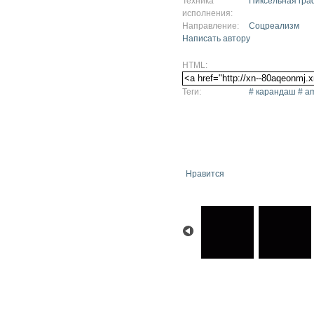
Техника
Пиксельная гра
исполнения:
Направление:
Соцреализм
Написать автору
HTML:
Теги:
# карандаш # am
Нравится