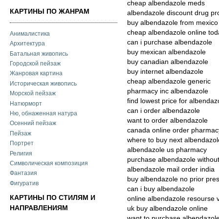
cheap albendazole meds
КАРТИНЫ ПО ЖАНРАМ
albendazole discount drug p
buy albendazole from mexico
cheap albendazole online tod
Анималистика
can i purchase albendazole
Архитектура
buy mexican albendazole
Батальная живопись
buy canadian albendazole
Городской пейзаж
buy internet albendazole
Жанровая картина
cheap albendazole generic
Историческая живопись
pharmacy inc albendazole
Морской пейзаж
find lowest price for albendaz
Натюрморт
can i order albendazole
Ню, обнаженная натура
want to order albendazole
Осенний пейзаж
canada online order pharmac
Пейзаж
where to buy next albendazol
Портрет
albendazole us pharmacy
Религия
purchase albendazole without
Символическая композиция
albendazole mail order india
Фантазия
buy albendazole no prior pres
Фигуратив
can i buy albendazole
КАРТИНЫ ПО СТИЛЯМ И
online albendazole resourse 
НАПРАВЛЕНИЯМ
uk buy albendazole online
want to purchase albendazol