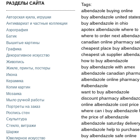
РАЗДЕЛЫ САЙТА
Tags:
albendazole buying online
buy albendazole united state
Авторская кукла, игрушки
buy albendazole in ohio
Антиквариат и частные коллекции
apotex albendazole where to
Аэрография
where to order next albendaz
Батик
canadian online pharmacy sel
Вышитые картины
cheapest place buy albendaz
Графика
cheapest uk supplier albenda
Декоративное искусство
how to buy albendazole
Живопись
buy albendazole with amex
Жикле, принты, постеры
albendazole canadian pharm
Икона
albendazole online pharmacy 
Керамика
#albendazole
Копии картин
want to buy albendazole
Мозаика
discount pharmacy albendazo
Мыло ручной работы
online albendazole cost price
Портреты на заказ
where can i buy albendazole 
Роспись стен
the price of albendazole
Скульптура
albendazole saturday deliver
Стекло, витражи
albendazole help to purchase
Шаржи
buy albendazole safe online
Ювелирное искусство