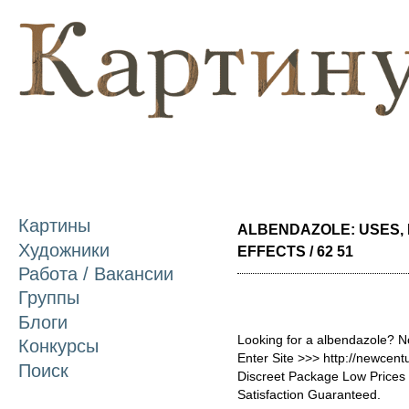
П
о
с
Картины
ALBENDAZOLE: USES, 
Художники
EFFECTS / 62 51
Работа / Вакансии
Группы
Блоги
Looking for a albendazole? N
Конкурсы
Enter Site >>> http://newcen
Поиск
Discreet Package Low Price
Satisfaction Guaranteed.