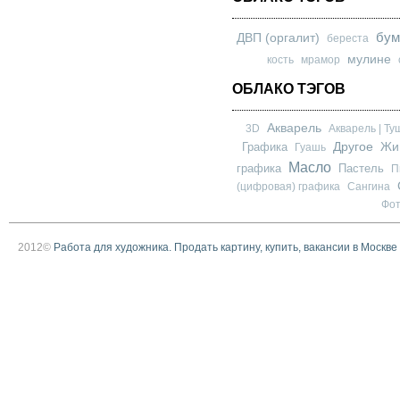
бум
ДВП (оргалит)
береста
мулине
кость
мрамор
ОБЛАКО ТЭГОВ
Акварель
3D
Акварель | Ту
Другое
Графика
Жи
Гуашь
Масло
графика
Пастель
П
(цифровая) графика
Сангина
Фо
2012©
Работа для художника. Продать картину, купить, вакансии в Москве