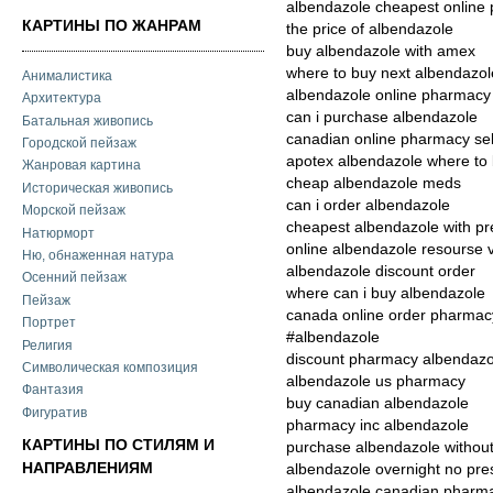
albendazole cheapest online p
КАРТИНЫ ПО ЖАНРАМ
the price of albendazole
buy albendazole with amex
where to buy next albendazol
Анималистика
albendazole online pharmacy 
Архитектура
can i purchase albendazole
Батальная живопись
canadian online pharmacy sel
Городской пейзаж
apotex albendazole where to
Жанровая картина
cheap albendazole meds
Историческая живопись
can i order albendazole
Морской пейзаж
cheapest albendazole with pre
Натюрморт
online albendazole resourse 
Ню, обнаженная натура
albendazole discount order
Осенний пейзаж
where can i buy albendazole
Пейзаж
canada online order pharmac
Портрет
#albendazole
Религия
discount pharmacy albendazo
Символическая композиция
albendazole us pharmacy
Фантазия
buy canadian albendazole
Фигуратив
pharmacy inc albendazole
КАРТИНЫ ПО СТИЛЯМ И
purchase albendazole without
НАПРАВЛЕНИЯМ
albendazole overnight no pre
albendazole canadian pharm