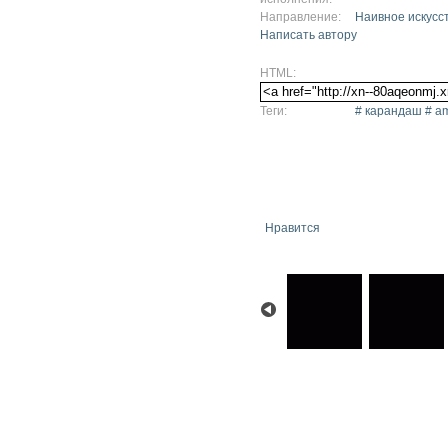
Направление:
Наивное искусс
Написать автору
HTML:
Теги:
# карандаш # am
Нравится