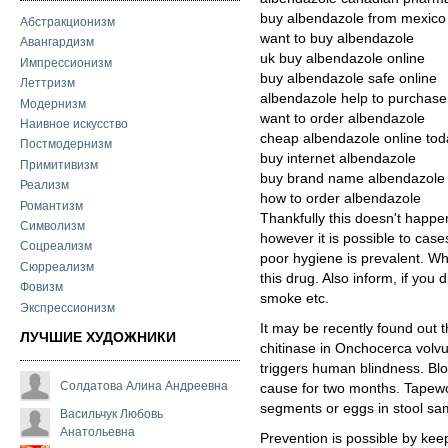
buy albendazole from mexico
Абстракционизм
want to buy albendazole
Авангардизм
uk buy albendazole online
Импрессионизм
buy albendazole safe online
Леттризм
albendazole help to purchase
Модернизм
want to order albendazole
Наивное искусство
cheap albendazole online tod
Постмодернизм
buy internet albendazole
Примитивизм
buy brand name albendazole 
Реализм
how to order albendazole
Романтизм
Thankfully this doesn't happe
Символизм
however it is possible to cas
Соцреализм
poor hygiene is prevalent. Wh
Сюрреализм
this drug. Also inform, if you
Фовизм
smoke etc.
Экспрессионизм
It may be recently found out 
ЛУЧШИЕ ХУДОЖНИКИ
chitinase in Onchocerca volvul
triggers human blindness. Bl
Солдатова Алина Андреевна
cause for two months. Tapewo
segments or eggs in stool sa
Васильчук Любовь
Анатольевна
Prevention is possible by kee