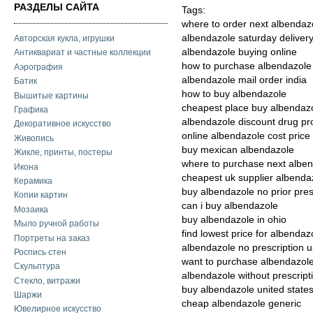
РАЗДЕЛЫ САЙТА
Tags:
where to order next albendaz
albendazole saturday deliver
Авторская кукла, игрушки
albendazole buying online
Антиквариат и частные коллекции
how to purchase albendazole
Аэрография
albendazole mail order india
Батик
how to buy albendazole
Вышитые картины
cheapest place buy albendaz
Графика
albendazole discount drug p
Декоративное искусство
online albendazole cost price
Живопись
buy mexican albendazole
Жикле, принты, постеры
where to purchase next albe
Икона
cheapest uk supplier albenda
Керамика
buy albendazole no prior pres
Копии картин
can i buy albendazole
Мозаика
buy albendazole in ohio
Мыло ручной работы
find lowest price for albendaz
Портреты на заказ
albendazole no prescription 
Роспись стен
want to purchase albendazole
Скульптура
albendazole without prescrip
Стекло, витражи
buy albendazole united state
Шаржи
cheap albendazole generic
Ювелирное искусство