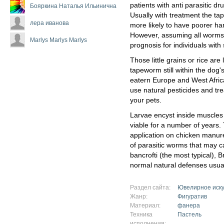
patients with anti parasitic 
Бояркина Наталья Ильинична
Usually with treatment the t
лера иванова
more likely to have poorer han
However, assuming all worms 
Marlys Marlys Marlys
prognosis for individuals with 
Those little grains or rice are
tapeworm still within the dog's
eatern Europe and West Afric
use natural pesticides and t
your pets.
Larvae encyst inside muscles
viable for a number of years. T
application on chicken manure 
of parasitic worms that may 
bancrofti (the most typical), 
normal natural defenses usua
Раздел сайта:
Ювелирное иску
Жанр:
Фигуратив
Материал:
фанера
Техника
Пастель
исполнения: