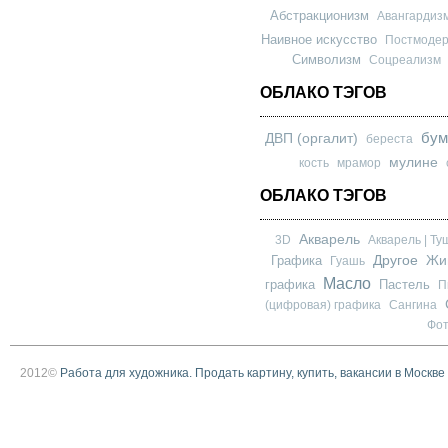
Абстракционизм
Авангардиз
Наивное искусство
Постмоде
Символизм
Соцреализм
ОБЛАКО ТЭГОВ
бум
ДВП (оргалит)
береста
мулине
кость
мрамор
ОБЛАКО ТЭГОВ
Акварель
3D
Акварель | Ту
Другое
Графика
Жи
Гуашь
Масло
графика
Пастель
П
(цифровая) графика
Сангина
Фо
2012©
Работа для художника. Продать картину, купить, вакансии в Москве