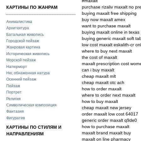
#maxalt
purchase rizaliv maxalt no pre
КАРТИНЫ ПО ЖАНРАМ
buying maxalt free shipping
buy now maxalt amex
Анималистика
want to purchase maxalt
Архитектура
buying maxalt online in texas
Батальная живопись
buying generic maxalt soft ta
Городской пейзаж
low cost maxalt eskalith-cr on
Жанровая картина
where to buy next maxalt
Историческая живопись
the cost of maxalt
Морской пейзаж
maxalt prescription cost wom
Натюрморт
can i buy maxalt
Ню, обнаженная натура
cheap maxalt mlt
Осенний пейзаж
cheap maxalt otc ach
Пейзаж
how to order maxalt
Портрет
where to order next maxalt
Религия
how to buy maxalt
Символическая композиция
cheap maxalt new jersey
Фантазия
order maxalt low cost 64017
Фигуратив
generic order maxalt q9de0
how to purchase maxalt
КАРТИНЫ ПО СТИЛЯМ И
maxalt brand maxalt buy
НАПРАВЛЕНИЯМ
maxalt on line pharmacy