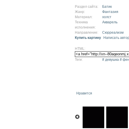
Раздел сайта:
Батик
Жанр:
Фантазия
Материал:
холст
Техника
Акварель
исполнения:
Направление:
Сюрреализм
Купить картину
Написать авто
HTML:
Теги:
# девушка # фен
Нравится