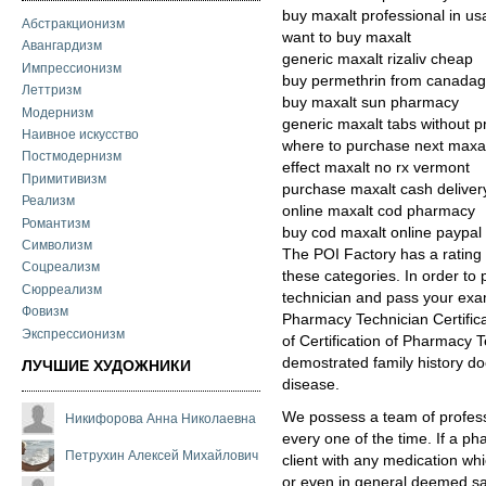
buy maxalt professional in us
Абстракционизм
want to buy maxalt
Авангардизм
generic maxalt rizaliv cheap
Импрессионизм
buy permethrin from canadag
Леттризм
buy maxalt sun pharmacy
Модернизм
generic maxalt tabs without p
Наивное искусство
where to purchase next maxa
Постмодернизм
effect maxalt no rx vermont
Примитивизм
purchase maxalt cash deliver
Реализм
online maxalt cod pharmacy
Романтизм
buy cod maxalt online paypal
Символизм
The POI Factory has a rating s
Соцреализм
these categories. In order to
Сюрреализм
technician and pass your exa
Фовизм
Pharmacy Technician Certifica
Экспрессионизм
of Certification of Pharmacy 
demostrated family history do
ЛУЧШИЕ ХУДОЖНИКИ
disease.
We possess a team of profess
Никифорова Анна Николаевна
every one of the time. If a ph
Петрухин Алексей Михайлович
client with any medication whi
or even in general deemed saf