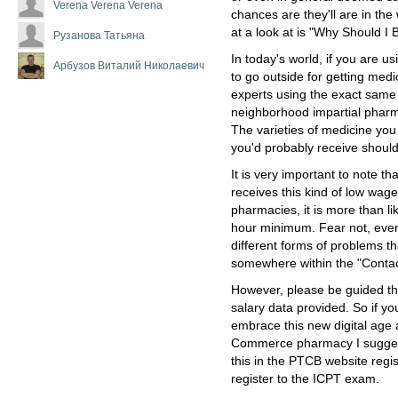
Verena Verena Verena
chances are they'll are in the 
at a look at is "Why Should I
Рузанова Татьяна
In today's world, if you are us
Арбузов Виталий Николаевич
to go outside for getting med
experts using the exact same 
neighborhood impartial pharma
The varieties of medicine yo
you'd probably receive should
It is very important to note t
receives this kind of low wag
pharmacies, it is more than li
hour minimum. Fear not, event
different forms of problems th
somewhere within the "Contact
However, please be guided th
salary data provided. So if y
embrace this new digital age
Commerce pharmacy I suggest
this in the PTCB website regi
register to the ICPT exam.