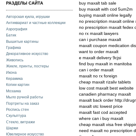
РАЗДЕЛЫ САЙТА
buy maxalt tab sale
buy maxalt with cod 5um2m
buying maxalt online legally
Авторская кукла, игрушки
no prescription maxalt online
Антиквариат и частные коллекции
no prescription maxalt fedex 
Аэрография
no rx maxalt lawyers
Батик
can i purchase maxalt
Вышитые картины
maxalt coupon medication dis
Графика
want to order maxalt
Декоративное искусство
e maxalt delivery 9cjsi
Живопись
find buy maxalt in manitoba
Жикле, принты, постеры
can i order maxalt
Икона
maxalt no rx foreign
Керамика
cheap maxalt rizaliv tablets
Копии картин
low cost maxalt best website
Мозаика
canadien pharmacy maxalt
Мыло ручной работы
maxalt back order http://dru
Портреты на заказ
maxalt otc lowest price
Роспись стен
maxalt fast cod accepted
Скульптура
where can i buy maxalt
Стекло, витражи
cheap maxalt visa free shippi
Шаржи
need maxalt no prescription 
Ювелирное искусство