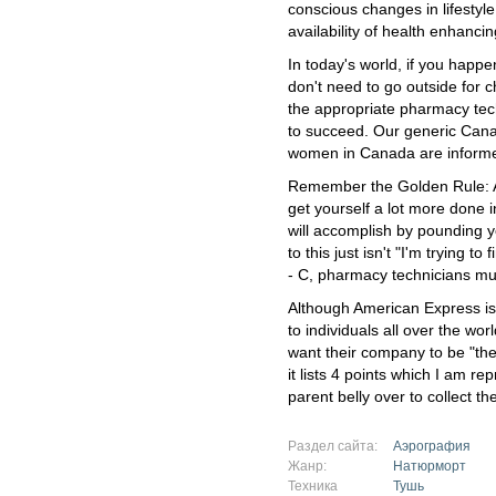
conscious changes in lifestyle
availability of health enhanci
In today's world, if you happen
don't need to go outside for 
the appropriate pharmacy tec
to succeed. Our generic Can
women in Canada are informe
Remember the Golden Rule: A
get yourself a lot more done 
will accomplish by pounding yo
to this just isn't "I'm trying t
- C, pharmacy technicians must
Although American Express is
to individuals all over the wor
want their company to be "th
it lists 4 points which I am re
parent belly over to collect th
Раздел сайта:
Аэрография
Жанр:
Натюрморт
Техника
Тушь