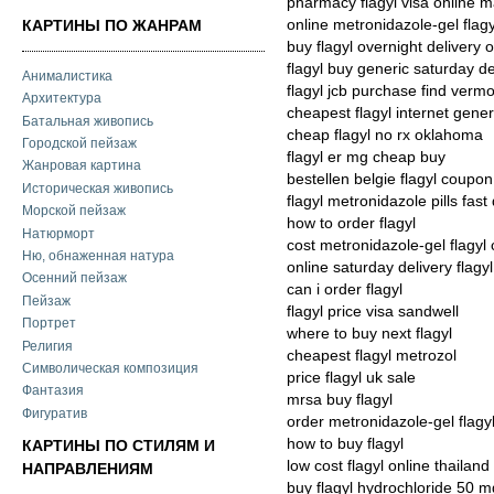
pharmacy flagyl visa online 
online metronidazole-gel flag
КАРТИНЫ ПО ЖАНРАМ
buy flagyl overnight delivery 
flagyl buy generic saturday de
Анималистика
flagyl jcb purchase find verm
Архитектура
cheapest flagyl internet gener
Батальная живопись
cheap flagyl no rx oklahoma
Городской пейзаж
flagyl er mg cheap buy
Жанровая картина
bestellen belgie flagyl coupon
Историческая живопись
flagyl metronidazole pills fast 
Морской пейзаж
how to order flagyl
Натюрморт
cost metronidazole-gel flagyl
Ню, обнаженная натура
online saturday delivery flagyl
Осенний пейзаж
can i order flagyl
Пейзаж
flagyl price visa sandwell
Портрет
where to buy next flagyl
Религия
cheapest flagyl metrozol
Символическая композиция
price flagyl uk sale
Фантазия
mrsa buy flagyl
Фигуратив
order metronidazole-gel flagy
how to buy flagyl
КАРТИНЫ ПО СТИЛЯМ И
low cost flagyl online thailand
НАПРАВЛЕНИЯМ
buy flagyl hydrochloride 50 mg