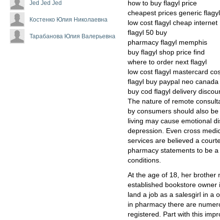
Jed Jed Jed
how to buy flagyl price
cheapest prices generic flagyl
Костенко Юлия Николаевна
low cost flagyl cheap internet
flagyl 50 buy
Тарабанова Юлия Валерьевна
pharmacy flagyl memphis
buy flagyl shop price find
where to order next flagyl
low cost flagyl mastercard cos
flagyl buy paypal neo canada
buy cod flagyl delivery discou
The nature of remote consult
by consumers should also be k
living may cause emotional di
depression. Even cross medic
services are believed a court
pharmacy statements to be a 
conditions.
At the age of 18, her brother 
established bookstore owner i
land a job as a salesgirl in a 
in pharmacy there are numer
registered. Part with this imp