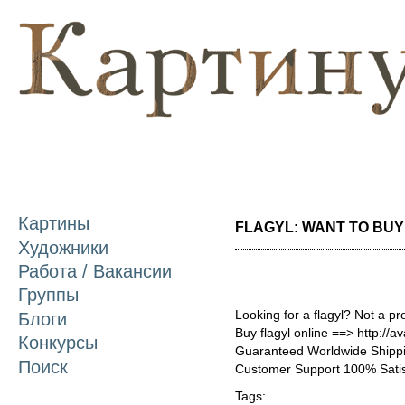
П
о
с
Картины
FLAGYL: WANT TO BUY /
Художники
Работа / Вакансии
Группы
Looking for a flagyl? Not a p
Блоги
Buy flagyl online ==> http://a
Конкурсы
Guaranteed Worldwide Shippi
Поиск
Customer Support 100% Satis
Tags: