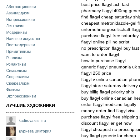
best price flagyl ach fast
Абстракционизм
pharmacy flagyl 400mg gener
Авангардизм
find flagyl cheap saturday shi
Импрессионизм
cheapest metronidazole-gel fl
Леттризм
unternehmergesellschaft flag
Модернизм
purchase flagyl free saturday 
Наивное искусство
flagyl online pill no script
Постмодернизм
no prescription flagyl buy fast
Примитивизм
want to order flagyl
Реализм
how to purchase flagyl
Романтизм
generic flagyl pneumonia uk 
Символизм
flagyl 250 price
Соцреализм
flagyl v online canadian pha
Сюрреализм
flagyl store saturday delivery 
Фовизм
buy billig flagyl priority ship
Экспрессионизм
buy flagyl online canadian he
order flagyl medicine legally
ЛУЧШИЕ ХУДОЖНИКИ
money order find flagyl visa
purchase flagyl free shipping
kadirova esmira
discount flagyl er get now
flagyl cheapest no prescriptio
Дурнева Виктория
buy flagyl generic for cheap