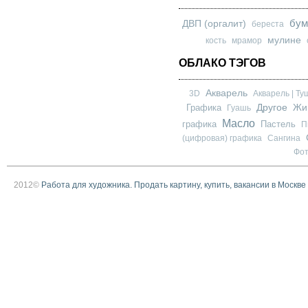
бум
ДВП (оргалит)
береста
мулине
кость
мрамор
ОБЛАКО ТЭГОВ
Акварель
3D
Акварель | Ту
Другое
Графика
Жи
Гуашь
Масло
графика
Пастель
П
(цифровая) графика
Сангина
Фо
2012©
Работа для художника. Продать картину, купить, вакансии в Москве