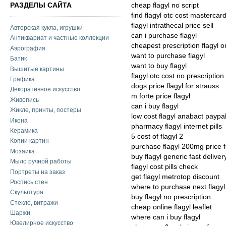
РАЗДЕЛЫ САЙТА
cheap flagyl no script
find flagyl otc cost mastercar
flagyl intrathecal price sell
Авторская кукла, игрушки
can i purchase flagyl
Антиквариат и частные коллекции
cheapest prescription flagyl o
Аэрография
want to purchase flagyl
Батик
want to buy flagyl
Вышитые картины
flagyl otc cost no prescription
Графика
dogs price flagyl for strauss
Декоративное искусство
m forte price flagyl
Живопись
can i buy flagyl
Жикле, принты, постеры
low cost flagyl anabact paypa
Икона
pharmacy flagyl internet pills
Керамика
5 cost of flagyl 2
Копии картин
purchase flagyl 200mg price 
Мозаика
buy flagyl generic fast deliver
Мыло ручной работы
flagyl cost pills check
Портреты на заказ
get flagyl metrotop discount
Роспись стен
where to purchase next flagyl
Скульптура
buy flagyl no prescription
Стекло, витражи
cheap online flagyl leaflet
Шаржи
where can i buy flagyl
Ювелирное искусство