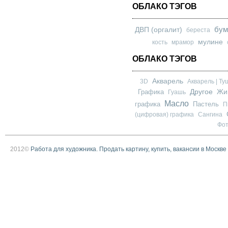
ОБЛАКО ТЭГОВ
бум
ДВП (оргалит)
береста
мулине
кость
мрамор
ОБЛАКО ТЭГОВ
Акварель
3D
Акварель | Ту
Другое
Графика
Жи
Гуашь
Масло
графика
Пастель
П
(цифровая) графика
Сангина
Фо
2012©
Работа для художника. Продать картину, купить, вакансии в Москве