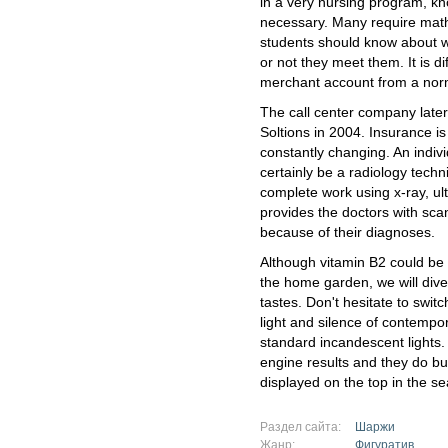
in a very nursing program, k
necessary. Many require mat
students should know about w
or not they meet them. It is di
merchant account from a nor
The call center company later
Soltions in 2004. Insurance is c
constantly changing. An indiv
certainly be a radiology techn
complete work using x-ray, u
provides the doctors with sca
because of their diagnoses.
Although vitamin B2 could be 
the home garden, we will divers
tastes. Don't hesitate to switc
light and silence of contempo
standard incandescent lights.
engine results and they do bu
displayed on the top in the s
Раздел сайта:
Шаржи
Жанр:
Фигуратив