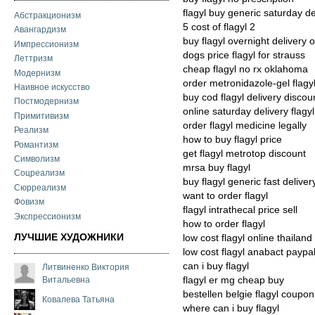
flagyl buy generic saturday de
Абстракционизм
5 cost of flagyl 2
Авангардизм
buy flagyl overnight delivery 
Импрессионизм
dogs price flagyl for strauss
Леттризм
cheap flagyl no rx oklahoma
Модернизм
order metronidazole-gel flagy
Наивное искусство
buy cod flagyl delivery discou
Постмодернизм
online saturday delivery flagyl
Примитивизм
order flagyl medicine legally
Реализм
how to buy flagyl price
Романтизм
get flagyl metrotop discount
Символизм
mrsa buy flagyl
Соцреализм
buy flagyl generic fast deliver
Сюрреализм
want to order flagyl
Фовизм
flagyl intrathecal price sell
Экспрессионизм
how to order flagyl
ЛУЧШИЕ ХУДОЖНИКИ
low cost flagyl online thailand
low cost flagyl anabact paypa
can i buy flagyl
Литвиненко Виктория
Витальевна
flagyl er mg cheap buy
bestellen belgie flagyl coupon
Ковалева Татьяна
where can i buy flagyl