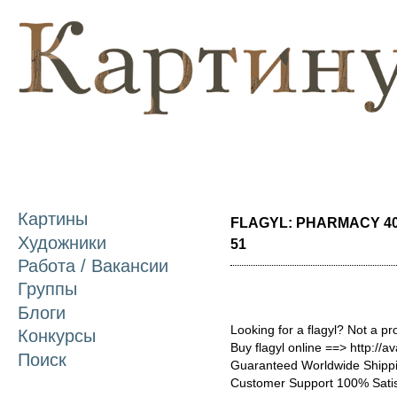
П
о
с
Картины
FLAGYL: PHARMACY 40
Художники
51
Работа / Вакансии
Группы
Блоги
Looking for a flagyl? Not a p
Конкурсы
Buy flagyl online ==> http://a
Поиск
Guaranteed Worldwide Shippi
Customer Support 100% Satis