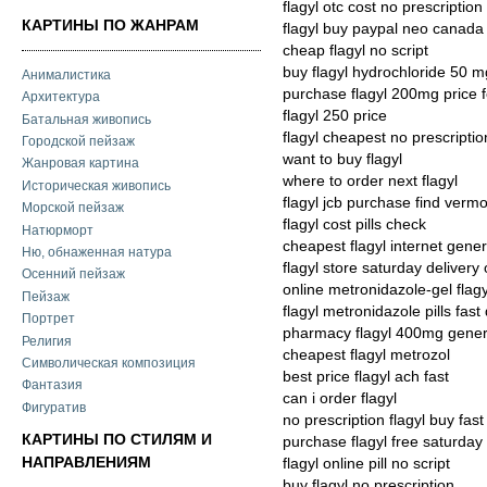
flagyl otc cost no prescription
КАРТИНЫ ПО ЖАНРАМ
flagyl buy paypal neo canada
cheap flagyl no script
buy flagyl hydrochloride 50 m
Анималистика
purchase flagyl 200mg price 
Архитектура
flagyl 250 price
Батальная живопись
flagyl cheapest no prescriptio
Городской пейзаж
want to buy flagyl
Жанровая картина
where to order next flagyl
Историческая живопись
flagyl jcb purchase find verm
Морской пейзаж
flagyl cost pills check
Натюрморт
cheapest flagyl internet gener
Ню, обнаженная натура
flagyl store saturday delivery 
Осенний пейзаж
online metronidazole-gel flag
Пейзаж
flagyl metronidazole pills fast 
Портрет
pharmacy flagyl 400mg gener
Религия
cheapest flagyl metrozol
Символическая композиция
best price flagyl ach fast
Фантазия
can i order flagyl
Фигуратив
no prescription flagyl buy fast
КАРТИНЫ ПО СТИЛЯМ И
purchase flagyl free saturday 
НАПРАВЛЕНИЯМ
flagyl online pill no script
buy flagyl no prescription