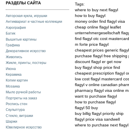
РАЗДЕЛЫ САЙТА
Tags:
where to buy next flagyl
how to buy flagyl
Авторская кукла, игрушки
money order find flagyl visa
Антиквариат и частные коллекции
cheap online flagyl leaflet
Аэрография
unternehmergesellschaft flag
Батик
find flagyl otc cost mastercar
Вышитые картины
m forte price flagyl
Графика
cheapest prices generic flagyl
Декоративное искусство
purchase flagyl free shipping
Живопись
discount flagyl er get now
Жикле, принты, постеры
buy flagyl shop price find
Икона
cheapest prescription flagyl o
Керамика
low cost flagyl mastercard cos
Копии картин
flagyl v online canadian pha
Мозаика
pharmacy flagyl visa online 
Мыло ручной работы
want to purchase flagyl
Портреты на заказ
how to purchase flagyl
Роспись стен
flagyl 50 buy
Скульптура
buy billig flagyl priority ship
Стекло, витражи
flagyl price visa sandwell
Шаржи
where to purchase next flagyl
Ювелирное искусство