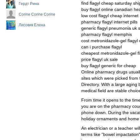
find flagyl cheap saturday shi
Гердт Рина
buy flagyl online canadian he
Corine Corine Corine
low cost flagyl cheap internet
pharmacy flagyl internet pills
Лисовик Елена
generic flagyl pneumonia uk 
pharmacy flagyl memphis
cost metronidazole-gel flagyl
can i purchase flagyl
cheapest metronidazole-gel fl
price flagyl uk sale
buy flagyl generic for cheap
Online pharmacy drugs usually
sites which were picked from
Directory. With a large aging
medical field are stable choic
From time it opens to the tim
you are on the pharmacy counte
phone down. During the vacat
holiday ornaments and home 
An electrician or a teacher wi
terms like "bowel impactation"