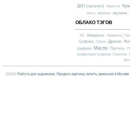
бум
ДВП (оргалит)
береста
мулине
кость
мрамор
ОБЛАКО ТЭГОВ
Акварель
3D
Акварель | Ту
Другое
Графика
Жи
Гуашь
Масло
графика
Пастель
П
(цифровая) графика
Сангина
Фо
2012©
Работа для художника. Продать картину, купить, вакансии в Москве