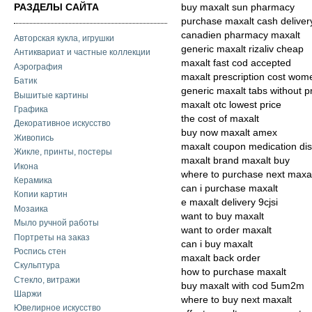
РАЗДЕЛЫ САЙТА
buy maxalt sun pharmacy
purchase maxalt cash deliver
canadien pharmacy maxalt
Авторская кукла, игрушки
generic maxalt rizaliv cheap
Антиквариат и частные коллекции
maxalt fast cod accepted
Аэрография
maxalt prescription cost wom
Батик
generic maxalt tabs without p
Вышитые картины
maxalt otc lowest price
Графика
the cost of maxalt
Декоративное искусство
buy now maxalt amex
Живопись
maxalt coupon medication dis
Жикле, принты, постеры
maxalt brand maxalt buy
Икона
where to purchase next maxa
Керамика
can i purchase maxalt
Копии картин
e maxalt delivery 9cjsi
Мозаика
want to buy maxalt
Мыло ручной работы
want to order maxalt
Портреты на заказ
can i buy maxalt
Роспись стен
maxalt back order
Скульптура
how to purchase maxalt
Стекло, витражи
buy maxalt with cod 5um2m
Шаржи
where to buy next maxalt
Ювелирное искусство