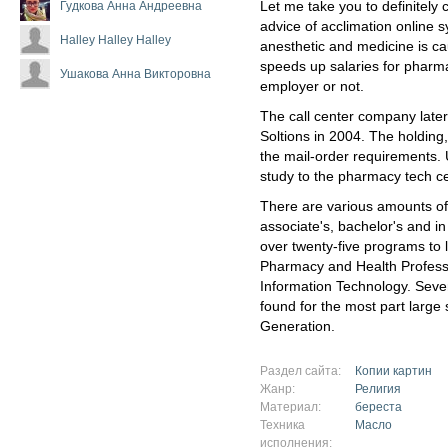
Гудкова Анна Андреевна
Let me take you to definitely
advice of acclimation online
Halley Halley Halley
anesthetic and medicine is c
speeds up salaries for pharma
Ушакова Анна Викторовна
employer or not.
The call center company later
Soltions in 2004. The holding,
the mail-order requirements. 
study to the pharmacy tech cer
There are various amounts of 
associate's, bachelor's and 
over twenty-five programs to
Pharmacy and Health Professi
Information Technology. Seve
found for the most part large
Generation.
Раздел сайта:
Копии картин
Жанр:
Религия
Материал:
береста
Техника
Масло
исполнения: