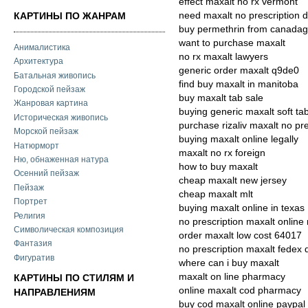
effect maxalt no rx vermont
need maxalt no prescription 
КАРТИНЫ ПО ЖАНРАМ
buy permethrin from canadag
want to purchase maxalt
Анималистика
no rx maxalt lawyers
Архитектура
generic order maxalt q9de0
Батальная живопись
find buy maxalt in manitoba
Городской пейзаж
buy maxalt tab sale
Жанровая картина
buying generic maxalt soft ta
Историческая живопись
purchase rizaliv maxalt no pre
Морской пейзаж
buying maxalt online legally
Натюрморт
maxalt no rx foreign
Ню, обнаженная натура
how to buy maxalt
Осенний пейзаж
cheap maxalt new jersey
Пейзаж
cheap maxalt mlt
Портрет
buying maxalt online in texas
Религия
no prescription maxalt online
Символическая композиция
order maxalt low cost 64017
Фантазия
no prescription maxalt fedex 
Фигуратив
where can i buy maxalt
maxalt on line pharmacy
КАРТИНЫ ПО СТИЛЯМ И
online maxalt cod pharmacy
НАПРАВЛЕНИЯМ
buy cod maxalt online paypal