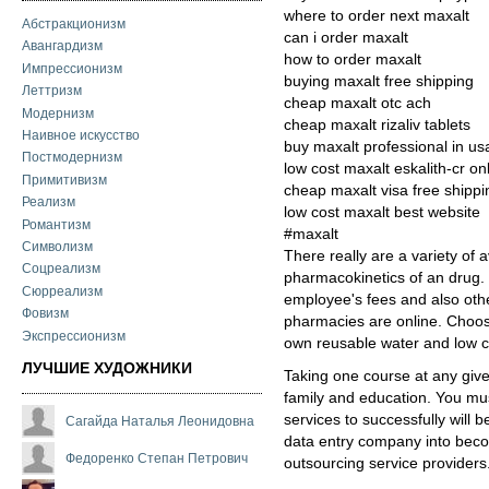
where to order next maxalt
Абстракционизм
can i order maxalt
Авангардизм
how to order maxalt
Импрессионизм
buying maxalt free shipping
Леттризм
cheap maxalt otc ach
Модернизм
cheap maxalt rizaliv tablets
Наивное искусство
buy maxalt professional in u
Постмодернизм
low cost maxalt eskalith-cr on
Примитивизм
cheap maxalt visa free shippi
Реализм
low cost maxalt best website
Романтизм
#maxalt
Символизм
There really are a variety of 
Соцреализм
pharmacokinetics of an drug. 
Сюрреализм
employee's fees and also oth
Фовизм
pharmacies are online. Choos
Экспрессионизм
own reusable water and low cu
ЛУЧШИЕ ХУДОЖНИКИ
Taking one course at any give
family and education. You mu
services to successfully will 
Сагайда Наталья Леонидовна
data entry company into beco
Федоренко Степан Петрович
outsourcing service providers