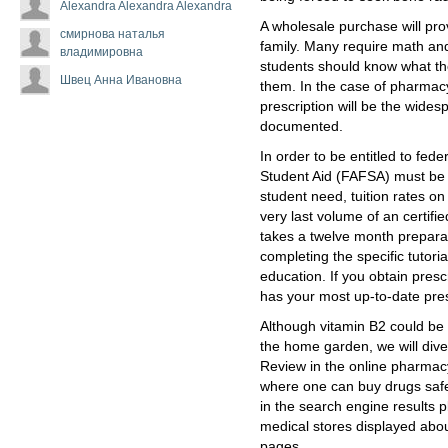
Alexandra Alexandra Alexandra
A wholesale purchase will prov
смирнова наталья
family. Many require math an
владимировна
students should know what tho
Швец Анна Ивановна
them. In the case of pharmacy
prescription will be the widesp
documented.
In order to be entitled to fede
Student Aid (FAFSA) must be 
student need, tuition rates on
very last volume of an certif
takes a twelve month prepara
completing the specific tutor
education. If you obtain pre
has your most up-to-date pres
Although vitamin B2 could be 
the home garden, we will diver
Review in the online pharmacy
where one can buy drugs safel
in the search engine results p
medical stores displayed abou
pages.