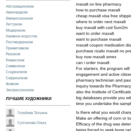
maxalt on line pharmacy
Абстракционизм
how to purchase maxalt
Авангардизм
cheap maxalt visa free shippi
Импрессионизм
where to order next maxalt
Леттризм
buy maxalt with cod 5um2m
Модернизм
want to order maxalt
Наивное искусство
want to purchase maxalt
Постмодернизм
maxalt coupon medication dis
Примитивизм
purchase rizaliv maxalt no pre
Реализм
buy now maxalt amex
Романтизм
can i order maxalt
Символизм
For starters, the program wil
Соцреализм
engagement and active citizens
Сюрреализм
pharmacy technician and pas
Фовизм
inquiry towards the Pharmacy
Экспрессионизм
also the Institute of Certific
big databases provide you wit
ЛУЧШИЕ ХУДОЖНИКИ
time you undertake the samp
Is there what you would chan
Голубева Татьяна
Make an offering of corn or to
Султанова Ольга
Efficacy of the drug was dete
being forced to seek bone rad