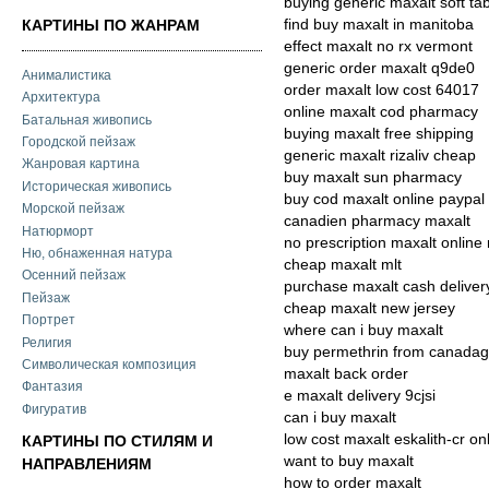
buying generic maxalt soft ta
find buy maxalt in manitoba
КАРТИНЫ ПО ЖАНРАМ
effect maxalt no rx vermont
generic order maxalt q9de0
Анималистика
order maxalt low cost 64017
Архитектура
online maxalt cod pharmacy
Батальная живопись
buying maxalt free shipping
Городской пейзаж
generic maxalt rizaliv cheap
Жанровая картина
buy maxalt sun pharmacy
Историческая живопись
buy cod maxalt online paypal
Морской пейзаж
canadien pharmacy maxalt
Натюрморт
no prescription maxalt online
Ню, обнаженная натура
cheap maxalt mlt
Осенний пейзаж
purchase maxalt cash deliver
Пейзаж
cheap maxalt new jersey
Портрет
where can i buy maxalt
Религия
buy permethrin from canadag
Символическая композиция
maxalt back order
Фантазия
e maxalt delivery 9cjsi
Фигуратив
can i buy maxalt
low cost maxalt eskalith-cr on
КАРТИНЫ ПО СТИЛЯМ И
want to buy maxalt
НАПРАВЛЕНИЯМ
how to order maxalt