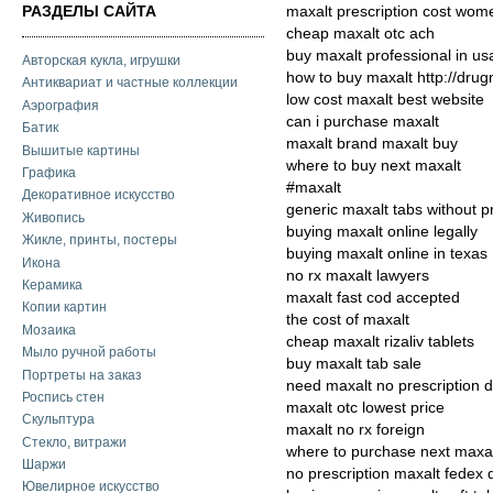
РАЗДЕЛЫ САЙТА
maxalt prescription cost wom
cheap maxalt otc ach
buy maxalt professional in us
Авторская кукла, игрушки
how to buy maxalt http://dru
Антиквариат и частные коллекции
low cost maxalt best website
Аэрография
can i purchase maxalt
Батик
maxalt brand maxalt buy
Вышитые картины
where to buy next maxalt
Графика
#maxalt
Декоративное искусство
generic maxalt tabs without p
Живопись
buying maxalt online legally
Жикле, принты, постеры
buying maxalt online in texas
Икона
no rx maxalt lawyers
Керамика
maxalt fast cod accepted
Копии картин
the cost of maxalt
Мозаика
cheap maxalt rizaliv tablets
Мыло ручной работы
buy maxalt tab sale
Портреты на заказ
need maxalt no prescription 
Роспись стен
maxalt otc lowest price
Скульптура
maxalt no rx foreign
Стекло, витражи
where to purchase next maxa
Шаржи
no prescription maxalt fedex 
Ювелирное искусство