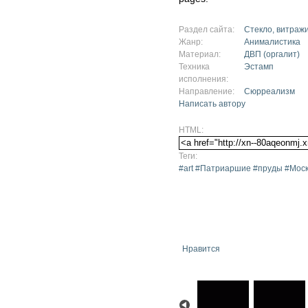
Раздел сайта:
Стекло, витраж
Жанр:
Анималистика
Материал:
ДВП (оргалит)
Техника
Эстамп
исполнения:
Направление:
Сюрреализм
Написать автору
HTML:
Теги:
#art #Патриаршие #пруды #Моск
Нравится