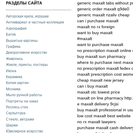
РАЗДЕЛЫ САЙТА
generic maxalt tabs without p
generic order maxalt q9de0
generic maxalt rizaliv cheap
Авторская кукла, игрушки
can i purchase maxalt
Антиквариат и частные коллекции
maxalt no rx foreign
Аэрография
want to buy maxalt
Батик
#maxalt
Вышитые картины
want to purchase maxalt
Графика
no prescription maxalt online
Декоративное искусство
buy maxalt sun pharmacy
Живопись
where to purchase next maxa
Жикле, принты, постеры
no prescription maxalt fedex 
Икона
maxalt prescription cost wom
Керамика
cheap maxalt new jersey
Копии картин
can i buy maxalt
Мозаика
maxalt otc lowest price
Мыло ручной работы
maxalt on line pharmacy http
Портреты на заказ
e maxalt delivery 9cjsi
Роспись стен
buy maxalt professional in us
Скульптура
low cost maxalt best website
Стекло, витражи
no rx maxalt lawyers
Шаржи
purchase maxalt cash deliver
Ювелирное искусство