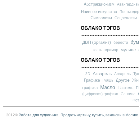
Абстракционизм
Авангардиз
Наивное искусство
Постмоде
Символизм
Соцреализм
ОБЛАКО ТЭГОВ
бум
ДВП (оргалит)
береста
мулине
кость
мрамор
ОБЛАКО ТЭГОВ
Акварель
3D
Акварель | Ту
Другое
Графика
Жи
Гуашь
Масло
графика
Пастель
П
(цифровая) графика
Сангина
Фо
2012©
Работа для художника. Продать картину, купить, вакансии в Москве