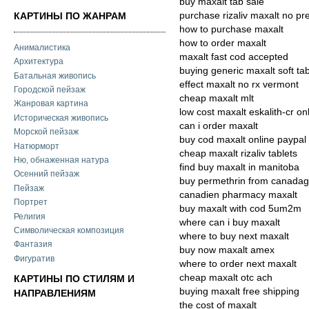
buy maxalt tab sale
purchase rizaliv maxalt no pre
КАРТИНЫ ПО ЖАНРАМ
how to purchase maxalt
how to order maxalt
Анималистика
maxalt fast cod accepted
Архитектура
buying generic maxalt soft ta
Батальная живопись
effect maxalt no rx vermont
Городской пейзаж
cheap maxalt mlt
Жанровая картина
low cost maxalt eskalith-cr on
Историческая живопись
can i order maxalt
Морской пейзаж
buy cod maxalt online paypal
Натюрморт
cheap maxalt rizaliv tablets
Ню, обнаженная натура
find buy maxalt in manitoba
Осенний пейзаж
buy permethrin from canadag
Пейзаж
canadien pharmacy maxalt
Портрет
buy maxalt with cod 5um2m
Религия
where can i buy maxalt
Символическая композиция
where to buy next maxalt
Фантазия
buy now maxalt amex
Фигуратив
where to order next maxalt
cheap maxalt otc ach
КАРТИНЫ ПО СТИЛЯМ И
buying maxalt free shipping
НАПРАВЛЕНИЯМ
the cost of maxalt