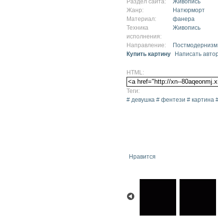
Раздел сайта:
Живопись
Жанр:
Натюрморт
Материал:
фанера
Техника
Живопись
исполнения:
Направление:
Постмодернизм
Купить картину
Написать авто
HTML:
Теги:
# девушка # фентези # картина #
Нравится