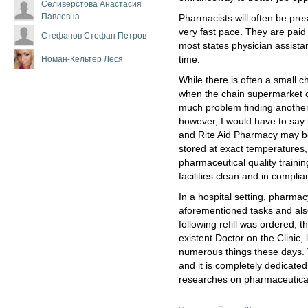
Селиверстова Анастасия
Павловна
Pharmacists will often be pre
very fast pace. They are paid
Стефанов Стефан Петров
most states physician assista
Номан-Кельтер Леся
time.
While there is often a small c
when the chain supermarket c
much problem finding another 
however, I would have to sa
and Rite Aid Pharmacy may b
stored at exact temperatures,
pharmaceutical quality trainin
facilities clean and in complia
In a hospital setting, pharma
aforementioned tasks and als
following refill was ordered,
existent Doctor on the Clinic, 
numerous things these days. Th
and it is completely dedicat
researches on pharmaceutical