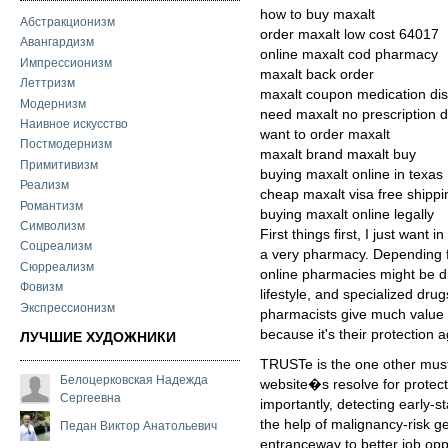
how to buy maxalt
Абстракционизм
order maxalt low cost 64017
Авангардизм
online maxalt cod pharmacy
Импрессионизм
maxalt back order
Леттризм
maxalt coupon medication dis
Модернизм
need maxalt no prescription 
Наивное искусство
want to order maxalt
Постмодернизм
maxalt brand maxalt buy
Примитивизм
buying maxalt online in texas
Реализм
cheap maxalt visa free shippi
Романтизм
buying maxalt online legally
Символизм
First things first, I just want
Соцреализм
a very pharmacy. Depending f
Сюрреализм
online pharmacies might be div
Фовизм
lifestyle, and specialized dr
Экспрессионизм
pharmacists give much value t
because it's their protection 
ЛУЧШИЕ ХУДОЖНИКИ
TRUSTe is the one other mus
Белоцерковская Надежда
website�s resolve for protect
Сергеевна
importantly, detecting early
the help of malignancy-risk g
Педан Виктор Анатольевич
entranceway to better job opp