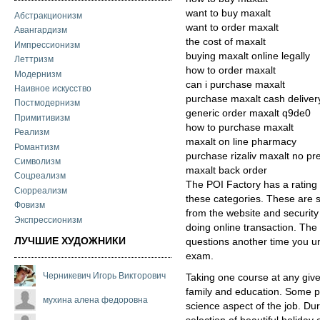
want to buy maxalt
Абстракционизм
want to order maxalt
Авангардизм
the cost of maxalt
Импрессионизм
buying maxalt online legally
Леттризм
how to order maxalt
Модернизм
can i purchase maxalt
Наивное искусство
purchase maxalt cash deliver
Постмодернизм
generic order maxalt q9de0
Примитивизм
how to purchase maxalt
Реализм
maxalt on line pharmacy
Романтизм
purchase rizaliv maxalt no pr
Символизм
maxalt back order
Соцреализм
The POI Factory has a rating 
Сюрреализм
these categories. These are sh
Фовизм
from the website and security 
Экспрессионизм
doing online transaction. The
ЛУЧШИЕ ХУДОЖНИКИ
questions another time you u
exam.
Черникевич Игорь Викторович
Taking one course at any give
family and education. Some pr
мухина алена федоровна
science aspect of the job. Du