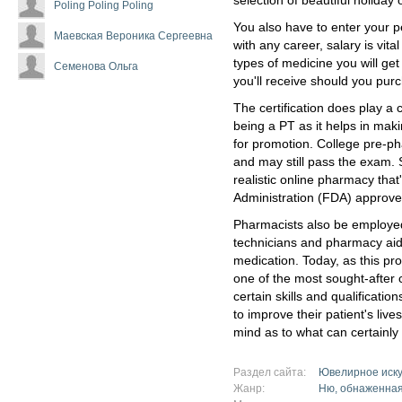
selection of beautiful holida
Poling Poling Poling
You also have to enter your p
Маевская Вероника Сергеевна
with any career, salary is vit
types of medicine you will ge
Семенова Ольга
you'll receive should you pur
The certification does play a 
being a PT as it helps in mak
for promotion. College pre-ph
and may still pass the exam. 
realistic online pharmacy tha
Administration (FDA) approve
Pharmacists also be employed
technicians and pharmacy aid
medication. Today, as this p
one of the most sought-after
certain skills and qualificatio
to improve their patient's live
mind as to what can certainl
Раздел сайта:
Ювелирное иску
Жанр:
Ню, обнаженная