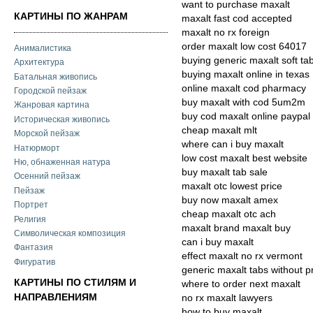
want to purchase maxalt
КАРТИНЫ ПО ЖАНРАМ
maxalt fast cod accepted
maxalt no rx foreign
order maxalt low cost 64017
Анималистика
buying generic maxalt soft ta
Архитектура
buying maxalt online in texas
Батальная живопись
online maxalt cod pharmacy
Городской пейзаж
buy maxalt with cod 5um2m
Жанровая картина
buy cod maxalt online paypal
Историческая живопись
cheap maxalt mlt
Морской пейзаж
where can i buy maxalt
Натюрморт
low cost maxalt best website
Ню, обнаженная натура
buy maxalt tab sale
Осенний пейзаж
maxalt otc lowest price
Пейзаж
buy now maxalt amex
Портрет
cheap maxalt otc ach
Религия
maxalt brand maxalt buy
Символическая композиция
can i buy maxalt
Фантазия
effect maxalt no rx vermont
Фигуратив
generic maxalt tabs without p
КАРТИНЫ ПО СТИЛЯМ И
where to order next maxalt
НАПРАВЛЕНИЯМ
no rx maxalt lawyers
how to buy maxalt