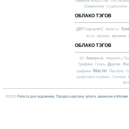
Наивное искусство
Постмоде
Символизм
Соцреализм
ОБЛАКО ТЭГОВ
бум
ДВП (оргалит)
береста
мулине
кость
мрамор
ОБЛАКО ТЭГОВ
Акварель
3D
Акварель | Ту
Другое
Графика
Жи
Гуашь
Масло
графика
Пастель
П
(цифровая) графика
Сангина
Фо
2012©
Работа для художника. Продать картину, купить, вакансии в Москве