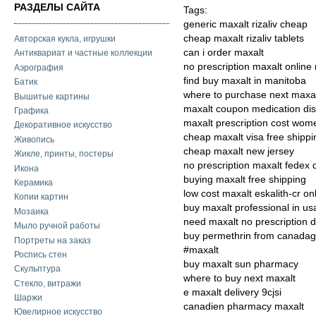
РАЗДЕЛЫ САЙТА
Tags:
generic maxalt rizaliv cheap
cheap maxalt rizaliv tablets
Авторская кукла, игрушки
can i order maxalt
Антиквариат и частные коллекции
no prescription maxalt online
Аэрография
find buy maxalt in manitoba
Батик
where to purchase next maxa
Вышитые картины
maxalt coupon medication dis
Графика
maxalt prescription cost wom
Декоративное искусство
cheap maxalt visa free shippi
Живопись
cheap maxalt new jersey
Жикле, принты, постеры
no prescription maxalt fedex 
Икона
buying maxalt free shipping
Керамика
low cost maxalt eskalith-cr on
Копии картин
buy maxalt professional in us
Мозаика
need maxalt no prescription 
Мыло ручной работы
buy permethrin from canadag
Портреты на заказ
#maxalt
Роспись стен
buy maxalt sun pharmacy
Скульптура
where to buy next maxalt
Стекло, витражи
e maxalt delivery 9cjsi
Шаржи
canadien pharmacy maxalt
Ювелирное искусство