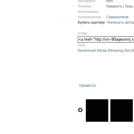
Материал:
гипс
Техника
Акварель | Тушь
исполнения:
Направление:
Сюрреализм
Купить картину
Написать авто
HTML:
Теги:
#avdeevart #draw #drawing #art #ar
Нравится