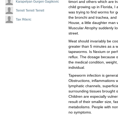
Karapetyan Gurgen Gagikovic
timori and others which are 
child growing up in Florida, I
Terrell Terrell Terrell
was trying to find worms for g
the bronchi and trachea, and
Тан Ябелс
House, a little daughter man 
Muscular Atrophy suddenly lo
street.
Meat should invariably be coo
greater than 5 minutes as a w
tapeworms. Is Nexium or perhap
reflux. The dosage because o
the medical condition, weight
individual.
Tapeworm infection is general
Obstructions, inflammations w
lymphatic channels, superficia
surrounding tissues brought o
Children are especially vulner
result of their smaller size, fa
metabolisms. People with norm
no symptoms.