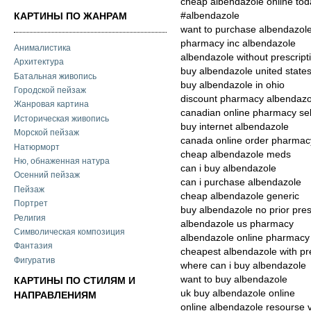
cheap albendazole online tod
#albendazole
КАРТИНЫ ПО ЖАНРАМ
want to purchase albendazol
pharmacy inc albendazole
Анималистика
albendazole without prescrip
Архитектура
buy albendazole united state
Батальная живопись
buy albendazole in ohio
Городской пейзаж
discount pharmacy albendazo
Жанровая картина
canadian online pharmacy sel
Историческая живопись
buy internet albendazole
Морской пейзаж
canada online order pharmac
Натюрморт
cheap albendazole meds
Ню, обнаженная натура
can i buy albendazole
Осенний пейзаж
can i purchase albendazole
Пейзаж
cheap albendazole generic
Портрет
buy albendazole no prior pres
Религия
albendazole us pharmacy
Символическая композиция
albendazole online pharmacy 
Фантазия
cheapest albendazole with pre
Фигуратив
where can i buy albendazole
want to buy albendazole
КАРТИНЫ ПО СТИЛЯМ И
uk buy albendazole online
НАПРАВЛЕНИЯМ
online albendazole resourse 