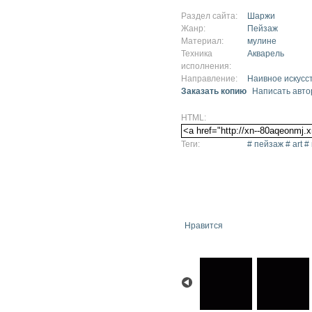
Раздел сайта:
Шаржи
Жанр:
Пейзаж
Материал:
мулине
Техника
Акварель
исполнения:
Направление:
Наивное искусс
Заказать копию
Написать авто
HTML:
Теги:
# пейзаж # art 
Нравится