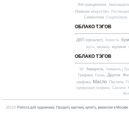
Абстракционизм
Авангардиз
Наивное искусство
Постмоде
Символизм
Соцреализм
ОБЛАКО ТЭГОВ
бум
ДВП (оргалит)
береста
мулине
кость
мрамор
ОБЛАКО ТЭГОВ
Акварель
3D
Акварель | Ту
Другое
Графика
Жи
Гуашь
Масло
графика
Пастель
П
(цифровая) графика
Сангина
Фо
2012©
Работа для художника. Продать картину, купить, вакансии в Москве