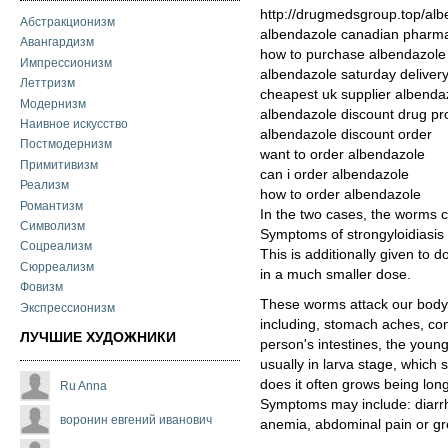
http://drugmedsgroup.top/al
Абстракционизм
albendazole canadian pharm
Авангардизм
how to purchase albendazole
Импрессионизм
albendazole saturday deliver
Леттризм
cheapest uk supplier albenda
Модернизм
albendazole discount drug p
Наивное искусство
albendazole discount order
Постмодернизм
want to order albendazole
Примитивизм
can i order albendazole
Реализм
how to order albendazole
Романтизм
In the two cases, the worms c
Символизм
Symptoms of strongyloidiasis 
Соцреализм
This is additionally given to d
Сюрреализм
in a much smaller dose.
Фовизм
These worms attack our body
Экспрессионизм
including, stomach aches, cons
ЛУЧШИЕ ХУДОЖНИКИ
person's intestines, the youn
usually in larva stage, which 
does it often grows being long
Ru Anna
Symptoms may include: diarrhe
воронин евгений иванович
anemia, abdominal pain or gro