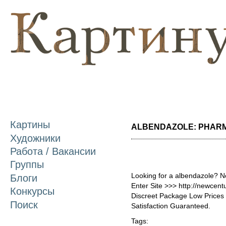
П
о
с
Картины
ALBENDAZOLE: PHARMA
Художники
Работа / Вакансии
Группы
Looking for a albendazole? N
Блоги
Enter Site >>> http://newcen
Конкурсы
Discreet Package Low Price
Поиск
Satisfaction Guaranteed.
Tags: