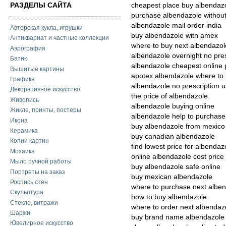
РАЗДЕЛЫ САЙТА
cheapest place buy albendaz
purchase albendazole without
albendazole mail order india
Авторская кукла, игрушки
buy albendazole with amex
Антиквариат и частные коллекции
where to buy next albendazol
Аэрография
albendazole overnight no pre
Батик
albendazole cheapest online p
Вышитые картины
apotex albendazole where to
Графика
albendazole no prescription 
Декоративное искусство
the price of albendazole
Живопись
albendazole buying online
Жикле, принты, постеры
albendazole help to purchase
Икона
buy albendazole from mexico
Керамика
buy canadian albendazole
Копии картин
find lowest price for albendaz
Мозаика
online albendazole cost price
Мыло ручной работы
buy albendazole safe online
Портреты на заказ
buy mexican albendazole
Роспись стен
where to purchase next albe
Скульптура
how to buy albendazole
Стекло, витражи
where to order next albendaz
Шаржи
buy brand name albendazole 
Ювелирное искусство