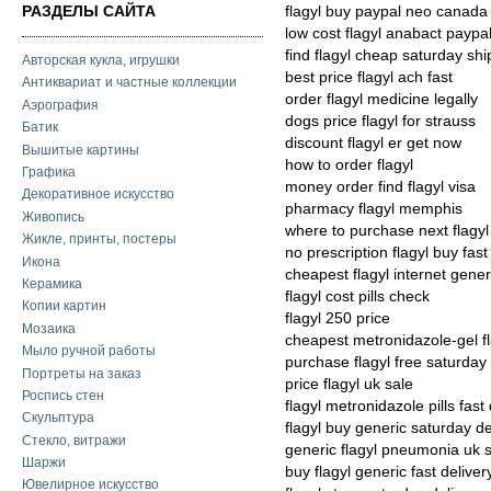
РАЗДЕЛЫ САЙТА
flagyl buy paypal neo canada
low cost flagyl anabact paypa
find flagyl cheap saturday shi
Авторская кукла, игрушки
best price flagyl ach fast
Антиквариат и частные коллекции
order flagyl medicine legally
Аэрография
dogs price flagyl for strauss
Батик
discount flagyl er get now
Вышитые картины
how to order flagyl
Графика
money order find flagyl visa
Декоративное искусство
pharmacy flagyl memphis
Живопись
where to purchase next flagyl
Жикле, принты, постеры
no prescription flagyl buy fast
Икона
cheapest flagyl internet gener
Керамика
flagyl cost pills check
Копии картин
flagyl 250 price
Мозаика
cheapest metronidazole-gel fl
Мыло ручной работы
purchase flagyl free saturday 
Портреты на заказ
price flagyl uk sale
Роспись стен
flagyl metronidazole pills fast 
Скульптура
flagyl buy generic saturday de
Стекло, витражи
generic flagyl pneumonia uk 
Шаржи
buy flagyl generic fast deliver
Ювелирное искусство