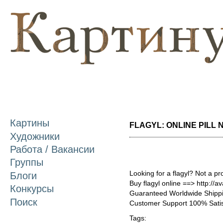
П
о
с
Картины
FLAGYL: ONLINE PILL N
Художники
Работа / Вакансии
Группы
Looking for a flagyl? Not a p
Блоги
Buy flagyl online ==> http://a
Конкурсы
Guaranteed Worldwide Shippi
Поиск
Customer Support 100% Satis
Tags: