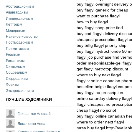
buy flagyl overnight delivery 
Абстракционизм
buy flagyl generic for cheap
Авангардизм
want to purchase flagyl
Импрессионизм
how to buy flagyl
Леттризм
buy flagyl shop price find
Модернизм
buy cod flagyl delivery discou
Наивное искусство
cheapest prescription flagyl o
Постмодернизм
buy billig flagyl priority ship
Примитивизм
buy flagyl hydrochloride 50 m
Реализм
flagyl jcb purchase find verm
Романтизм
order metronidazole-gel flagy
Символизм
get flagyl metrotop discount
Соцреализм
where to buy next flagyl
Сюрреализм
flagyl v online canadian pha
Фовизм
bestellen belgie flagyl coupon
Экспрессионизм
buy flagyl no prescription
online saturday delivery flagyl
ЛУЧШИЕ ХУДОЖНИКИ
flagyl cheapest no prescriptio
cheap flagyl no script
Гришанков Алексей
buy flagyl online canadian he
where to order next flagyl
Ломаченко Анна
mrsa buy flagyl http://availab
Колокольникова Наталья