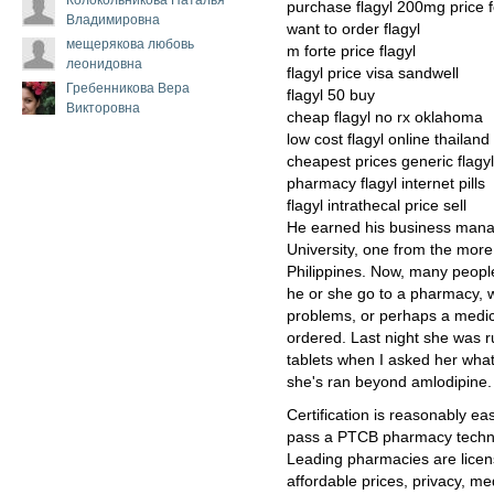
purchase flagyl 200mg price 
Владимировна
want to order flagyl
мещерякова любовь
m forte price flagyl
леонидовна
flagyl price visa sandwell
Гребенникова Вера
flagyl 50 buy
Викторовна
cheap flagyl no rx oklahoma
low cost flagyl online thailand
cheapest prices generic flagyl
pharmacy flagyl internet pills
flagyl intrathecal price sell
He earned his business mana
University, one from the more 
Philippines. Now, many peopl
he or she go to a pharmacy, wh
problems, or perhaps a medica
ordered. Last night she was r
tablets when I asked her what
she's ran beyond amlodipine.
Certification is reasonably eas
pass a PTCB pharmacy technici
Leading pharmacies are licen
affordable prices, privacy, m