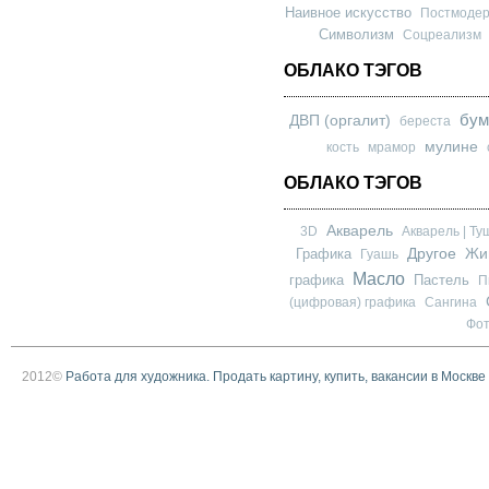
Наивное искусство
Постмоде
Символизм
Соцреализм
ОБЛАКО ТЭГОВ
бум
ДВП (оргалит)
береста
мулине
кость
мрамор
ОБЛАКО ТЭГОВ
Акварель
3D
Акварель | Ту
Другое
Графика
Жи
Гуашь
Масло
графика
Пастель
П
(цифровая) графика
Сангина
Фо
2012©
Работа для художника. Продать картину, купить, вакансии в Москве