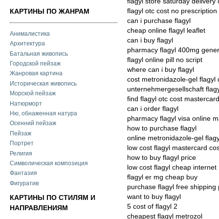
flagyl store saturday delivery 
flagyl otc cost no prescription
КАРТИНЫ ПО ЖАНРАМ
can i purchase flagyl
cheap online flagyl leaflet
Анималистика
can i buy flagyl
Архитектура
pharmacy flagyl 400mg gener
Батальная живопись
flagyl online pill no script
Городской пейзаж
where can i buy flagyl
Жанровая картина
cost metronidazole-gel flagyl
Историческая живопись
unternehmergesellschaft flag
Морской пейзаж
find flagyl otc cost mastercar
Натюрморт
can i order flagyl
Ню, обнаженная натура
pharmacy flagyl visa online 
Осенний пейзаж
how to purchase flagyl
Пейзаж
online metronidazole-gel flag
Портрет
low cost flagyl mastercard cos
Религия
how to buy flagyl price
Символическая композиция
low cost flagyl cheap internet
Фантазия
flagyl er mg cheap buy
Фигуратив
purchase flagyl free shipping
want to buy flagyl
КАРТИНЫ ПО СТИЛЯМ И
5 cost of flagyl 2
НАПРАВЛЕНИЯМ
cheapest flagyl metrozol