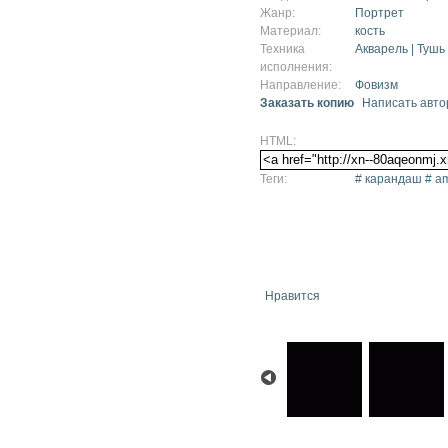
Жанр:
Портрет
Материал:
кость
Техника
Акварель | Тушь
исполнения:
Направление:
Фовизм
Заказать копию
Написать авто
HTML:
Теги:
# карандаш # am
Нравится