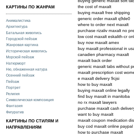
buying generic maxalt soft ta
the cost of maxalt
КАРТИНЫ ПО ЖАНРАМ
buying maxalt free shipping
generic order maxalt q9de0
Анималистика
where to order next maxalt
Архитектура
purchase rizaliv maxalt no pre
Батальная живопись
low cost maxalt eskalith-cr on
Городской пейзаж
buy now maxalt amex
Жанровая картина
buy maxalt professional in us
Историческая живопись
canadien pharmacy maxalt
Морской пейзаж
maxalt back order
Натюрморт
generic maxalt tabs without p
Ню, обнаженная натура
maxalt prescription cost wom
Осенний пейзаж
e maxalt delivery 9cjsi
Пейзаж
how to buy maxalt
Портрет
buying maxalt online legally
Религия
find buy maxalt in manitoba
Символическая композиция
no rx maxalt lawyers
Фантазия
purchase maxalt cash deliver
Фигуратив
want to buy maxalt
maxalt coupon medication dis
КАРТИНЫ ПО СТИЛЯМ И
buy cod maxalt online paypal
НАПРАВЛЕНИЯМ
how to purchase maxalt