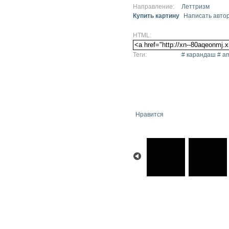
Направление:
Леттризм
Купить картину
Написать авто
HTML:
Теги:
# карандаш # am
Нравится