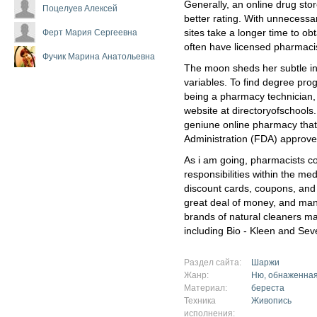
Generally, an online drug stor
Поцелуев Алексей
better rating. With unnecessar
Ферт Мария Сергеевна
sites take a longer time to o
often have licensed pharmacis
Фучик Марина Анатольевна
The moon sheds her subtle inf
variables. To find degree prog
being a pharmacy technician, 
website at directoryofschools.
geniune online pharmacy that
Administration (FDA) approve
As i am going, pharmacists co
responsibilities within the me
discount cards, coupons, and
great deal of money, and man
brands of natural cleaners ma
including Bio - Kleen and Se
Раздел сайта:
Шаржи
Жанр:
Ню, обнаженная
Материал:
береста
Техника
Живопись
исполнения: