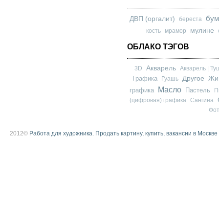
бум
ДВП (оргалит)
береста
мулине
кость
мрамор
ОБЛАКО ТЭГОВ
Акварель
3D
Акварель | Ту
Другое
Графика
Жи
Гуашь
Масло
графика
Пастель
П
(цифровая) графика
Сангина
Фо
2012©
Работа для художника. Продать картину, купить, вакансии в Москве