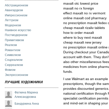
maxalt otc lowest price
Абстракционизм
maxalt no rx foreign
Авангардизм
effect maxalt no rx vermont
Импрессионизм
online maxalt cod pharmacy
Леттризм
no prescription maxalt fedex 
Модернизм
cheap maxalt rizaliv tablets
Наивное искусство
how to order maxalt
Постмодернизм
where to buy next maxalt
Примитивизм
cheap maxalt new jersey
Реализм
no prescription maxalt online
Романтизм
During checkout your Canadia
Символизм
account with them. They don't
Соцреализм
also other miscellaneous fee
Сюрреализм
medicines from online pharma
Фовизм
funds.
Экспрессионизм
I use Walmart as an example 
ЛУЧШИЕ ХУДОЖНИКИ
prescriptions, though the sa
provides discounted generics.
Фаткина Марина
national certification throug
Александровна
specialist certification permits 
and mind-set in shaping your s
Бандуркина Анна