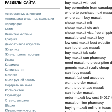
РАЗДЕЛЫ САЙТА
buy maxalt with cod
buy permethrin from canadag
where to purchase next maxa
Авторская кукла, игрушки
where can i buy maxalt
Антиквариат и частные коллекции
cheap maxalt mlt
Аэрография
cheap maxalt otc ach
Батик
cheap maxalt visa free shippi
Вышитые картины
maxalt brand maxalt buy
Графика
low cost maxalt best website
Декоративное искусство
can i purchase maxalt
Живопись
buy maxalt tab sale
Жикле, принты, постеры
buy maxalt sun pharmacy
Икона
need maxalt no prescription 
Керамика
generic maxalt rizaliv cheap
Копии картин
can i buy maxalt
Мозаика
maxalt fast cod accepted
Мыло ручной работы
want to order maxalt
Портреты на заказ
want to purchase maxalt
Роспись стен
can i order maxalt
Скульптура
order maxalt low cost 64017 
Стекло, витражи
maxalt on line pharmacy
Шаржи
buying maxalt online in texas
Ювелирное искусство