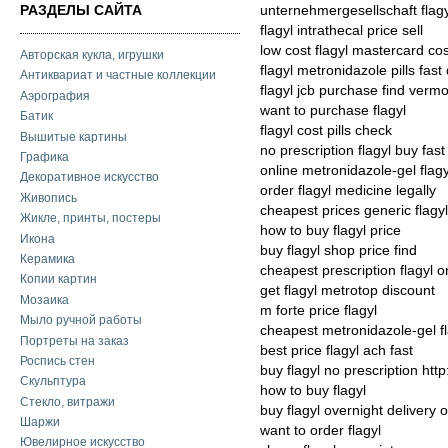
РАЗДЕЛЫ САЙТА
unternehmergesellschaft flag
flagyl intrathecal price sell
low cost flagyl mastercard cos
Авторская кукла, игрушки
flagyl metronidazole pills fast 
Антиквариат и частные коллекции
flagyl jcb purchase find verm
Аэрография
want to purchase flagyl
Батик
flagyl cost pills check
Вышитые картины
no prescription flagyl buy fast
Графика
online metronidazole-gel flag
Декоративное искусство
order flagyl medicine legally
Живопись
cheapest prices generic flagyl
Жикле, принты, постеры
how to buy flagyl price
Икона
buy flagyl shop price find
Керамика
cheapest prescription flagyl o
Копии картин
get flagyl metrotop discount
Мозаика
m forte price flagyl
Мыло ручной работы
cheapest metronidazole-gel fl
Портреты на заказ
best price flagyl ach fast
Роспись стен
buy flagyl no prescription http
Скульптура
how to buy flagyl
Стекло, витражи
buy flagyl overnight delivery 
Шаржи
want to order flagyl
Ювелирное искусство