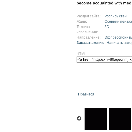
become acquainted with medi
Раздел сайта:
Роспись стен
Жанр:
Осенний пейза
Техника
3D
исполнения:
Направление:
Экспрессиониз
Заказать копию
Написать авто
HTML:
Нравится