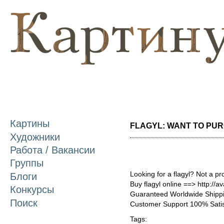
П
о
с
Картины
FLAGYL: WANT TO PURC
Художники
Работа / Вакансии
Группы
Looking for a flagyl? Not a p
Блоги
Buy flagyl online ==> http://a
Конкурсы
Guaranteed Worldwide Shippi
Поиск
Customer Support 100% Satis
Tags: