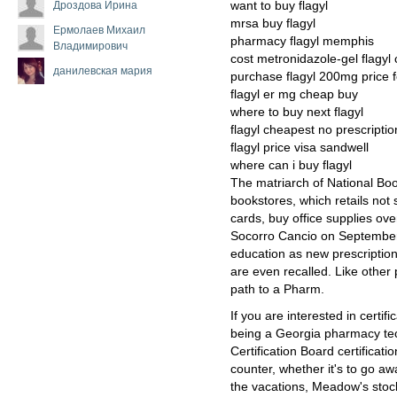
Дроздова Ирина
want to buy flagyl
mrsa buy flagyl
Ермолаев Михаил
pharmacy flagyl memphis
Владимирович
cost metronidazole-gel flagyl
данилевская мария
purchase flagyl 200mg price 
flagyl er mg cheap buy
where to buy next flagyl
flagyl cheapest no prescriptio
flagyl price visa sandwell
where can i buy flagyl
The matriarch of National Book
bookstores, which retails not 
cards, buy office supplies ove
Socorro Cancio on September 
education as new prescription
are even recalled. Like other 
path to a Pharm.
If you are interested in certif
being a Georgia pharmacy te
Certification Board certifica
counter, whether it's to go a
the vacations, Meadow's stoc