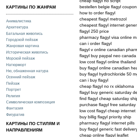
cheap flagyl no script
bestellen belgie flagyl coupon
КАРТИНЫ ПО ЖАНРАМ
how to order flagyl
cheapest flagyl metrozol
Анималистика
cheapest flagyl internet gener
Архитектура
flagyl 250 price
Батальная живопись
pharmacy flagyl visa online 
Городской пейзаж
can i order flagyl
Жанровая картина
flagyl v online canadian pha
Историческая живопись
flagyl buy paypal neo canada
Морской пейзаж
low cost flagyl online thailand
Натюрморт
buy flagyl online canadian he
Ню, обнаженная натура
buy flagyl hydrochloride 50 m
Осенний пейзаж
can i buy flagyl
Пейзаж
cheap flagyl no rx oklahoma
Портрет
flagyl buy generic saturday de
Религия
find flagyl cheap saturday shi
Символическая композиция
purchase flagyl free saturday 
Фантазия
low cost flagyl cheap internet
Фигуратив
buy billig flagyl priority ship
pharmacy flagyl internet pills
КАРТИНЫ ПО СТИЛЯМ И
buy flagyl generic fast deliver
НАПРАВЛЕНИЯМ
cheap online flagyl leaflet