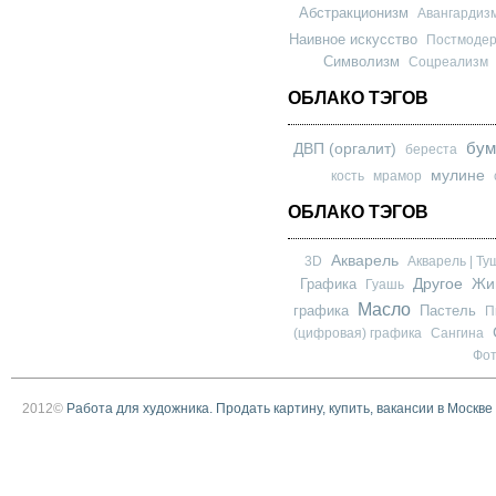
Абстракционизм
Авангардиз
Наивное искусство
Постмоде
Символизм
Соцреализм
ОБЛАКО ТЭГОВ
бум
ДВП (оргалит)
береста
мулине
кость
мрамор
ОБЛАКО ТЭГОВ
Акварель
3D
Акварель | Ту
Другое
Графика
Жи
Гуашь
Масло
графика
Пастель
П
(цифровая) графика
Сангина
Фо
2012©
Работа для художника. Продать картину, купить, вакансии в Москве