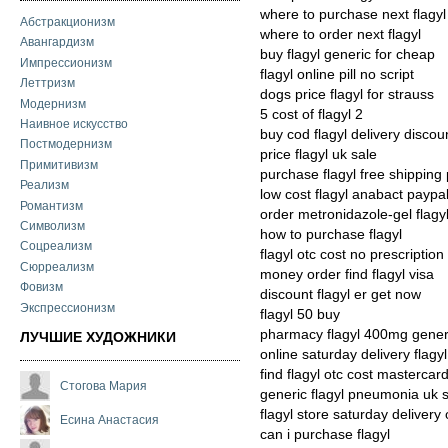
where to purchase next flagyl
Абстракционизм
where to order next flagyl
Авангардизм
buy flagyl generic for cheap
Импрессионизм
flagyl online pill no script
Леттризм
dogs price flagyl for strauss
Модернизм
5 cost of flagyl 2
Наивное искусство
buy cod flagyl delivery discou
Постмодернизм
price flagyl uk sale
Примитивизм
purchase flagyl free shipping
Реализм
low cost flagyl anabact paypa
Романтизм
order metronidazole-gel flagy
Символизм
how to purchase flagyl
Соцреализм
flagyl otc cost no prescription
Сюрреализм
money order find flagyl visa
Фовизм
discount flagyl er get now
Экспрессионизм
flagyl 50 buy
pharmacy flagyl 400mg gener
ЛУЧШИЕ ХУДОЖНИКИ
online saturday delivery flagyl
find flagyl otc cost mastercar
Стогова Мария
generic flagyl pneumonia uk 
flagyl store saturday delivery 
Есина Анастасия
can i purchase flagyl