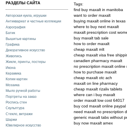
РАЗДЕЛЫ САЙТА
Tags:
find buy maxalt in manitoba
want to order maxalt
Авторская кукла, игрушки
buying maxalt online in texas
Антиквариат и частные коллекции
where to buy next maxalt
Аэрография
maxalt prescription cost wom
Батик
buy maxalt tab sale
Вышитые картины
how to order maxalt
Графика
cheap maxalt mlt
Декоративное искусство
cheap maxalt visa free shippi
Живопись
canadien pharmacy maxalt
Жикле, принты, постеры
no prescription maxalt online
Икона
how to purchase maxalt
Керамика
cheap maxalt otc ach
Копии картин
maxalt on line pharmacy
Мозаика
cheap maxalt rizaliv tablets
Мыло ручной работы
where can i buy maxalt
Портреты на заказ
order maxalt low cost 64017
Роспись стен
buy cod maxalt online paypal
Скульптура
need maxalt no prescription 
Стекло, витражи
generic maxalt tabs without p
Шаржи
buy now maxalt amex
Ювелирное искусство