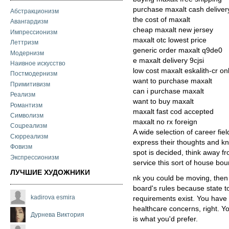
purchase maxalt cash deliver
Абстракционизм
the cost of maxalt
Авангардизм
cheap maxalt new jersey
Импрессионизм
maxalt otc lowest price
Леттризм
generic order maxalt q9de0
Модернизм
e maxalt delivery 9cjsi
Наивное искусство
low cost maxalt eskalith-cr on
Постмодернизм
want to purchase maxalt
Примитивизм
can i purchase maxalt
Реализм
want to buy maxalt
Романтизм
maxalt fast cod accepted
Символизм
maxalt no rx foreign
Соцреализм
A wide selection of career fi
Сюрреализм
express their thoughts and kn
Фовизм
spot is decided, think away fr
Экспрессионизм
service this sort of house bou
ЛУЧШИЕ ХУДОЖНИКИ
nk you could be moving, then
board's rules because state to
kadirova esmira
requirements exist. You have 
healthcare concerns, right. Yo
Дурнева Виктория
is what you'd prefer.