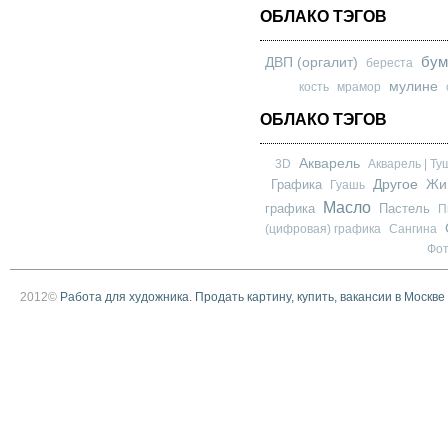
ОБЛАКО ТЭГОВ
бум
ДВП (оргалит)
береста
мулине
кость
мрамор
ОБЛАКО ТЭГОВ
Акварель
3D
Акварель | Ту
Другое
Графика
Жи
Гуашь
Масло
графика
Пастель
П
(цифровая) графика
Сангина
Фо
2012©
Работа для художника. Продать картину, купить, вакансии в Москве