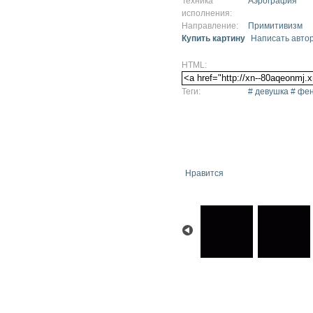
Техника
Аэрография
исполнения:
Направление:
Примитивизм
Купить картину
Написать авто
HTML:
Теги:
# девушка # фен
Нравится