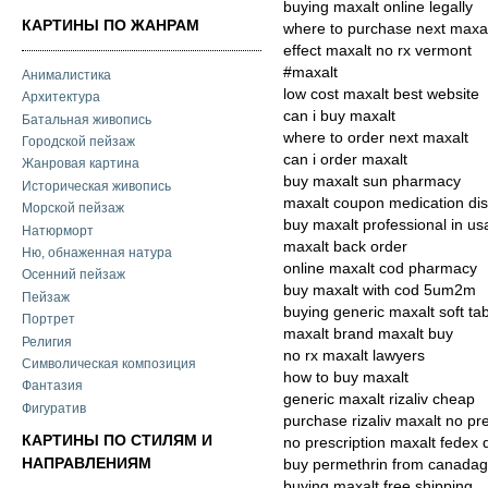
buying maxalt online legally
КАРТИНЫ ПО ЖАНРАМ
where to purchase next maxa
effect maxalt no rx vermont
#maxalt
Анималистика
low cost maxalt best website
Архитектура
can i buy maxalt
Батальная живопись
where to order next maxalt
Городской пейзаж
can i order maxalt
Жанровая картина
buy maxalt sun pharmacy
Историческая живопись
maxalt coupon medication dis
Морской пейзаж
buy maxalt professional in us
Натюрморт
maxalt back order
Ню, обнаженная натура
online maxalt cod pharmacy
Осенний пейзаж
buy maxalt with cod 5um2m
Пейзаж
buying generic maxalt soft ta
Портрет
maxalt brand maxalt buy
Религия
no rx maxalt lawyers
Символическая композиция
how to buy maxalt
Фантазия
generic maxalt rizaliv cheap
Фигуратив
purchase rizaliv maxalt no pre
КАРТИНЫ ПО СТИЛЯМ И
no prescription maxalt fedex 
НАПРАВЛЕНИЯМ
buy permethrin from canadag
buying maxalt free shipping