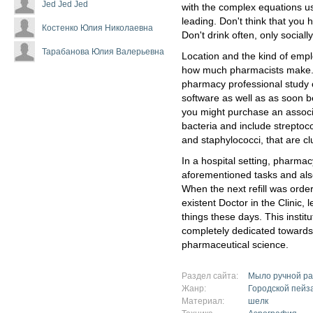
Jed Jed Jed
with the complex equations use
leading. Don't think that you 
Костенко Юлия Николаевна
Don't drink often, only social
Тарабанова Юлия Валерьевна
Location and the kind of emplo
how much pharmacists make. T
pharmacy professional study 
software as well as as soon b
you might purchase an assoc
bacteria and include streptoco
and staphylococci, that are cl
In a hospital setting, pharma
aforementioned tasks and also
When the next refill was orde
existent Doctor in the Clinic, l
things these days. This institu
completely dedicated toward
pharmaceutical science.
Раздел сайта:
Мыло ручной р
Жанр:
Городской пейз
Материал:
шелк