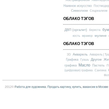
Наивное искусство
Постмоде
Символизм
Соцреализм
ОБЛАКО ТЭГОВ
бум
ДВП (оргалит)
береста
мулине
кость
мрамор
ОБЛАКО ТЭГОВ
Акварель
3D
Акварель | Ту
Другое
Графика
Жи
Гуашь
Масло
графика
Пастель
П
(цифровая) графика
Сангина
Фо
2012©
Работа для художника. Продать картину, купить, вакансии в Москве