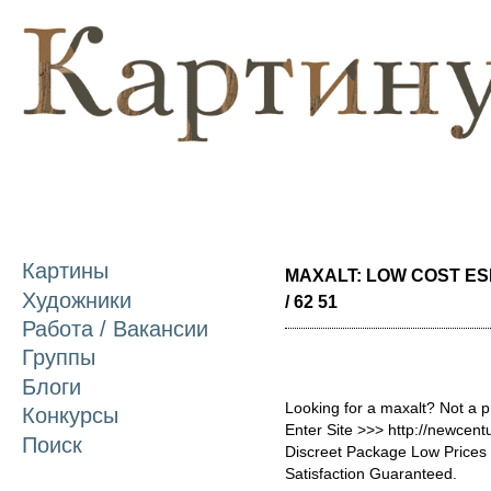
П
о
с
Картины
MAXALT: LOW COST ES
Художники
/ 62 51
Работа / Вакансии
Группы
Блоги
Looking for a maxalt? Not a 
Конкурсы
Enter Site >>> http://newcen
Поиск
Discreet Package Low Price
Satisfaction Guaranteed.