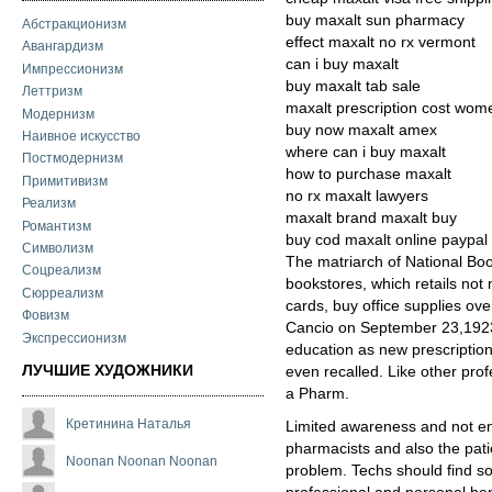
buy maxalt sun pharmacy
Абстракционизм
effect maxalt no rx vermont
Авангардизм
can i buy maxalt
Импрессионизм
buy maxalt tab sale
Леттризм
maxalt prescription cost wom
Модернизм
buy now maxalt amex
Наивное искусство
where can i buy maxalt
Постмодернизм
how to purchase maxalt
Примитивизм
no rx maxalt lawyers
Реализм
maxalt brand maxalt buy
Романтизм
buy cod maxalt online paypal
Символизм
The matriarch of National Book
Соцреализм
bookstores, which retails not 
Сюрреализм
cards, buy office supplies ov
Фовизм
Cancio on September 23,1923 i
Экспрессионизм
education as new prescriptio
ЛУЧШИЕ ХУДОЖНИКИ
even recalled. Like other pro
a Pharm.
Кретинина Наталья
Limited awareness and not e
pharmacists and also the pati
Noonan Noonan Noonan
problem. Techs should find s