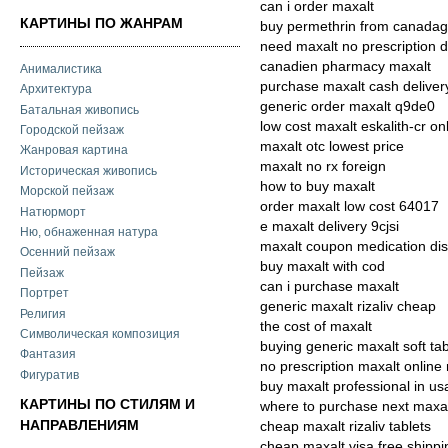
can i order maxalt
КАРТИНЫ ПО ЖАНРАМ
buy permethrin from canadag
need maxalt no prescription 
canadien pharmacy maxalt
Анималистика
purchase maxalt cash deliver
Архитектура
generic order maxalt q9de0
Батальная живопись
low cost maxalt eskalith-cr on
Городской пейзаж
maxalt otc lowest price
Жанровая картина
maxalt no rx foreign
Историческая живопись
how to buy maxalt
Морской пейзаж
order maxalt low cost 64017
Натюрморт
e maxalt delivery 9cjsi
Ню, обнаженная натура
maxalt coupon medication dis
Осенний пейзаж
buy maxalt with cod
Пейзаж
can i purchase maxalt
Портрет
generic maxalt rizaliv cheap
Религия
the cost of maxalt
Символическая композиция
buying generic maxalt soft ta
Фантазия
no prescription maxalt online
Фигуратив
buy maxalt professional in us
КАРТИНЫ ПО СТИЛЯМ И
where to purchase next maxa
НАПРАВЛЕНИЯМ
cheap maxalt rizaliv tablets
cheap maxalt visa free shippi