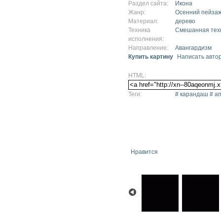
Раздел сайта:
Икона
Жанр:
Осенний пейза
Материал:
дерево
Техника
Смешанная тех
исполнения:
Направление:
Авангардизм
Купить картину
Написать авто
HTML:
Теги:
# карандаш # am
Нравится