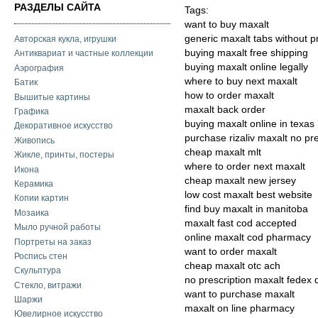
РАЗДЕЛЫ САЙТА
Tags:
want to buy maxalt
generic maxalt tabs without p
Авторская кукла, игрушки
buying maxalt free shipping
Антиквариат и частные коллекции
buying maxalt online legally
Аэрография
where to buy next maxalt
Батик
how to order maxalt
Вышитые картины
maxalt back order
Графика
buying maxalt online in texas
Декоративное искусство
purchase rizaliv maxalt no pre
Живопись
cheap maxalt mlt
Жикле, принты, постеры
where to order next maxalt
Икона
cheap maxalt new jersey
Керамика
low cost maxalt best website
Копии картин
find buy maxalt in manitoba
Мозаика
maxalt fast cod accepted
Мыло ручной работы
online maxalt cod pharmacy
Портреты на заказ
want to order maxalt
Роспись стен
cheap maxalt otc ach
Скульптура
no prescription maxalt fedex 
Стекло, витражи
want to purchase maxalt
Шаржи
maxalt on line pharmacy
Ювелирное искусство