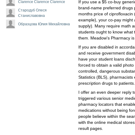
Clarence Clarence Clarence
If you use a $5 co-buy gener
brand-name preferred drugs p
Стародуб Олеся
months price of ciprofloxacin (
Станиславовна
example), your co-pay might a
Образцова Юлия Михайловна
supply). Many require math a
students ought to know what t
them. Meadow's Pharmacy is 
If you are disabled in accord
and receive government disab
have your student loans disc
forced to obtain a valid photo
controlled, dangerous substa
Statistics (BLS), pharmacists 
prescription drugs to patients.
I offer an even deeper reply 
triggered various senior med
pharmacy locators that enable
medications without being forc
people believe within the sea
with the online medical stores
result pages.