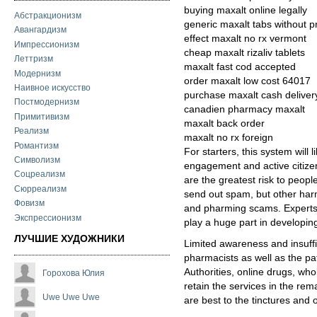
buying maxalt online legally
Абстракционизм
generic maxalt tabs without p
Авангардизм
effect maxalt no rx vermont
Импрессионизм
cheap maxalt rizaliv tablets
Леттризм
maxalt fast cod accepted
Модернизм
order maxalt low cost 64017
Наивное искусство
purchase maxalt cash deliver
Постмодернизм
canadien pharmacy maxalt
Примитивизм
maxalt back order
Реализм
maxalt no rx foreign
Романтизм
For starters, this system will
Символизм
engagement and active citizens
Соцреализм
are the greatest risk to peop
Сюрреализм
send out spam, but other harm
Фовизм
and pharming scams. Experts 
Экспрессионизм
play a huge part in developin
ЛУЧШИЕ ХУДОЖНИКИ
Limited awareness and insuff
pharmacists as well as the pa
Authorities, online drugs, whol
Горохова Юлия
retain the services in the re
Uwe Uwe Uwe
are best to the tinctures and