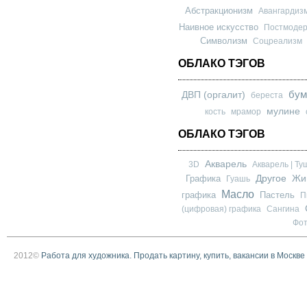
Абстракционизм
Авангардиз
Наивное искусство
Постмоде
Символизм
Соцреализм
ОБЛАКО ТЭГОВ
бум
ДВП (оргалит)
береста
мулине
кость
мрамор
ОБЛАКО ТЭГОВ
Акварель
3D
Акварель | Ту
Другое
Графика
Жи
Гуашь
Масло
графика
Пастель
П
(цифровая) графика
Сангина
Фо
2012©
Работа для художника. Продать картину, купить, вакансии в Москве