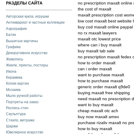
РАЗДЕЛЫ САЙТА
no prescription maxalt online
the cost of maxalt
maxalt prescription cost wom
Авторская кукла, игрушки
low cost maxalt best website
Антиквариат и частные коллекции
buy cod maxalt online paypal
Аэрография
no rx maxalt lawyers
Батик
maxalt otc lowest price
Вышитые картины
where can i buy maxalt
Графика
buy maxalt tab sale
Декоративное искусство
no prescription maxalt fedex 
Живопись
how to order maxalt
Жикле, принты, постеры
can i order maxalt
Икона
want to purchase maxalt
Керамика
how to purchase maxalt
Копии картин
generic order maxalt q9de0
Мозаика
buying maxalt free shipping
Мыло ручной работы
need maxalt no prescription 
Портреты на заказ
want to buy maxalt
Роспись стен
cheap maxalt otc ach
Скульптура
buy now maxalt amex
Стекло, витражи
purchase rizaliv maxalt no pre
Шаржи
how to buy maxalt
Ювелирное искусство