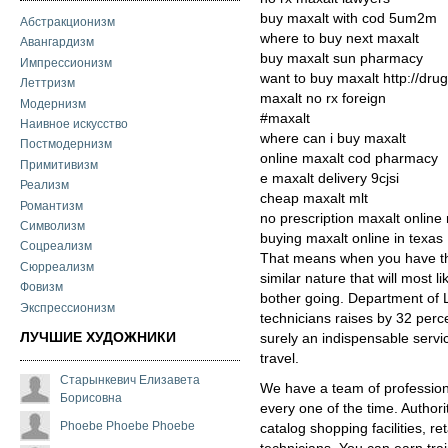
buy maxalt with cod 5um2m
Абстракционизм
where to buy next maxalt
Авангардизм
buy maxalt sun pharmacy
Импрессионизм
want to buy maxalt http://dr
Леттризм
maxalt no rx foreign
Модернизм
#maxalt
Наивное искусство
where can i buy maxalt
Постмодернизм
online maxalt cod pharmacy
Примитивизм
e maxalt delivery 9cjsi
Реализм
cheap maxalt mlt
Романтизм
no prescription maxalt online
Символизм
buying maxalt online in texas
Соцреализм
That means when you have the
Сюрреализм
similar nature that will most l
Фовизм
bother going. Department of
Экспрессионизм
technicians raises by 32 perc
ЛУЧШИЕ ХУДОЖНИКИ
surely an indispensable servi
travel.
Старынкевич Елизавета
We have a team of profession
Борисовна
every one of the time. Authori
Phoebe Phoebe Phoebe
catalog shopping facilities, r