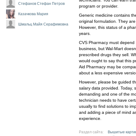
technicians. You can earn tra
Стефанов Стефан Петров
program or provider.
Казачкова Мария
Generic medicine contains the
original formulation. They are
Шмальц Майя Серафимовна
However, this status of a pha
years.
CVS Pharmacy must depend upo
business, but Wal-Mart does
prescribed drugs they sell. Wh
would ought to say that this
Aid Pharmacy may be compara
about a less expensive version 
However, please be guided th
salary data provided. Today, 
demanding and one of the mo
technician needs to have certai
usually to find solutions to im
and adding a piece of mind a
experience.
Раздел сайта:
Вышитые карти