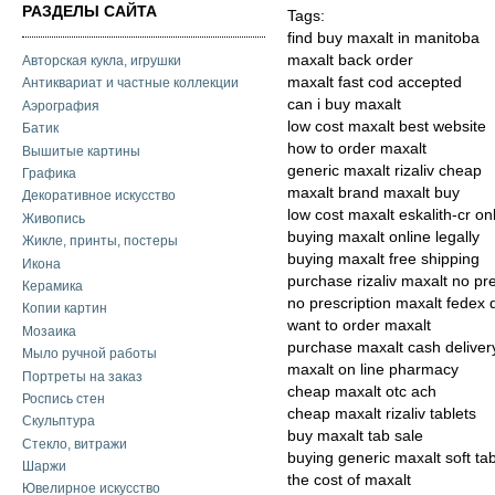
РАЗДЕЛЫ САЙТА
Tags:
find buy maxalt in manitoba
maxalt back order
Авторская кукла, игрушки
maxalt fast cod accepted
Антиквариат и частные коллекции
can i buy maxalt
Аэрография
low cost maxalt best website
Батик
how to order maxalt
Вышитые картины
generic maxalt rizaliv cheap
Графика
maxalt brand maxalt buy
Декоративное искусство
low cost maxalt eskalith-cr on
Живопись
buying maxalt online legally
Жикле, принты, постеры
buying maxalt free shipping
Икона
purchase rizaliv maxalt no pre
Керамика
no prescription maxalt fedex 
Копии картин
want to order maxalt
Мозаика
purchase maxalt cash deliver
Мыло ручной работы
maxalt on line pharmacy
Портреты на заказ
cheap maxalt otc ach
Роспись стен
cheap maxalt rizaliv tablets
Скульптура
buy maxalt tab sale
Стекло, витражи
buying generic maxalt soft ta
Шаржи
the cost of maxalt
Ювелирное искусство