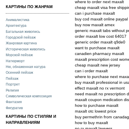
where to order next maxalt
КАРТИНЫ ПО ЖАНРАМ
cheap maxalt visa free shippi
can i purchase maxalt
buy cod maxalt online paypal
Анималистика
buy now maxalt amex
Архитектура
generic maxalt tabs without p
Батальная живопись
order maxalt low cost 64017
Городской пейзаж
generic order maxalt q9de0
Жанровая картина
want to purchase maxalt
Историческая живопись
canadien pharmacy maxalt
Морской пейзаж
maxalt prescription cost wom
Натюрморт
cheap maxalt new jersey
Ню, обнаженная натура
can i order maxalt
Осенний пейзаж
where to purchase next maxa
Пейзаж
buy maxalt professional in us
Портрет
effect maxalt no rx vermont
Религия
need maxalt no prescription 
Символическая композиция
maxalt coupon medication dis
Фантазия
how to purchase maxalt
Фигуратив
maxalt otc lowest price
КАРТИНЫ ПО СТИЛЯМ И
buy permethrin from canadag
НАПРАВЛЕНИЯМ
how to buy maxalt
no rx maxalt lawyers