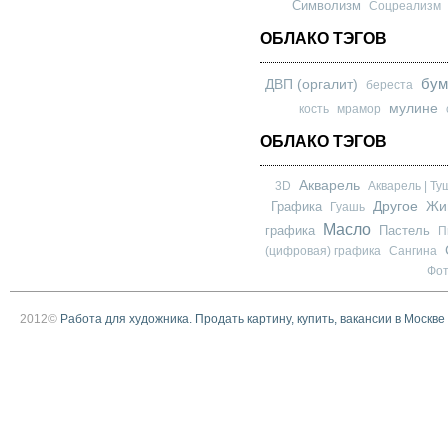
Символизм
Соцреализм
ОБЛАКО ТЭГОВ
бум
ДВП (оргалит)
береста
мулине
кость
мрамор
ОБЛАКО ТЭГОВ
Акварель
3D
Акварель | Ту
Другое
Графика
Жи
Гуашь
Масло
графика
Пастель
П
(цифровая) графика
Сангина
Фо
2012©
Работа для художника. Продать картину, купить, вакансии в Москве