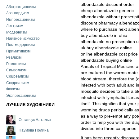
albendazole discount order
Абстракционизм
cheap albendazole generic
Авангардизм
albendazole without prescrip
Импрессионизм
discount pharmacy albendazo
Леттризм
where to purchase next albe
Модернизм
buy albendazole in ohio
Наивное искусство
albendazole no prescription 
Постмодернизм
uk buy albendazole online
Примитивизм
online albendazole cost price
Реализм
albendazole buying online
Романтизм
Annals of Tropical Medicine a
Символизм
are matured the worms mate an
Соцреализм
blood stream, therefore the
Сюрреализм
infected with both adult and
Фовизм
mosquito decides to take a bl
Экспрессионизм
infected with lymphatic filaria
itself. This signifies that you
ЛУЧШИЕ ХУДОЖНИКИ
worming drugs periodically as 
as a way to pre-empt any poten
Остапчук Наталья
order to help you with the diag
divided into three categories:
Наумова Полина
It has been recently discove