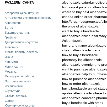
РАЗДЕЛЫ САЙТА
albendazole saturday deliver
find lowest price for albendaz
where to buy next albendazol
Авторская кукла, игрушки
canada online order pharmac
Антиквариат и частные коллекции
http://drugmedsgroup.top/al
Аэрография
the price of albendazole
Батик
want to buy albendazole
Вышитые картины
albendazole online pharmacy 
Графика
#albendazole
Декоративное искусство
buy brand name albendazole 
Живопись
cheap albendazole meds
Жикле, принты, постеры
how to buy albendazole
Икона
pharmacy inc albendazole
Керамика
albendazole overnight no pre
Копии картин
want to purchase albendazol
Мозаика
albendazole help to purchase
Мыло ручной работы
how to purchase albendazole
Портреты на заказ
how to order albendazole
Роспись стен
buy albendazole united state
Скульптура
apotex albendazole where to
Стекло, витражи
albendazole canadian pharm
Шаржи
buy albendazole with amex
Ювелирное искусство