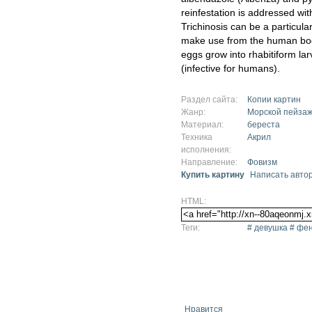
reinfestation is addressed with
Trichinosis can be a particul
make use from the human body
eggs grow into rhabitiform lar
(infective for humans).
Раздел сайта:
Копии картин
Жанр:
Морской пейза
Материал:
береста
Техника
Акрил
исполнения:
Направление:
Фовизм
Купить картину
Написать авто
HTML:
Теги:
# девушка # фен
Нравится