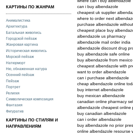
where can i buy albendazole
can i buy albendazole
КАРТИНЫ ПО ЖАНРАМ
cheapest uk supplier albenda
where to order next albendaz
Анималистика
purchase albendazole without
Архитектура
cheapest place buy albendaz
Батальная живопись
albendazole us pharmacy
Городской пейзаж
albendazole mail order india
Жанровая картина
albendazole discount drug p
Историческая живопись
buy albendazole safe online
Морской пейзаж
buy albendazole from mexico
Натюрморт
cheapest albendazole with pre
Ню, обнаженная натура
want to order albendazole
Осенний пейзаж
can i purchase albendazole
Пейзаж
cheap albendazole online tod
Портрет
buy internet albendazole
Религия
buy mexican albendazole
Символическая композиция
canadian online pharmacy sel
Фантазия
albendazole cheapest online p
Фигуратив
buy canadian albendazole
can i order albendazole
КАРТИНЫ ПО СТИЛЯМ И
buy albendazole no prior pres
НАПРАВЛЕНИЯМ
online albendazole resourse 