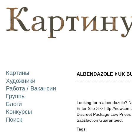
П
о
с
Картины
ALBENDAZOLE ⚕️ UK BUY
Художники
Работа / Вакансии
Группы
Looking for a albendazole? N
Блоги
Enter Site >>> http://newcen
Конкурсы
Discreet Package Low Price
Поиск
Satisfaction Guaranteed.
Tags: