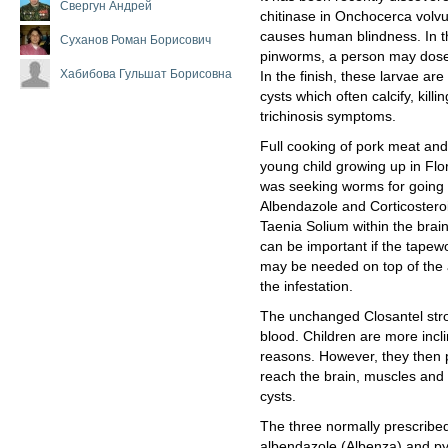
Свергун Андрей
chitinase in Onchocerca volvul
causes human blindness. In t
Суханов Роман Борисович
pinworms, a person may dose
Хабибова Гульшат Борисовна
In the finish, these larvae ar
cysts which often calcify, kill
trichinosis symptoms.
Full cooking of pork meat and
young child growing up in Flori
was seeking worms for going fi
Albendazole and Corticosteroi
Taenia Solium within the brain
can be important if the tapewo
may be needed on top of the a
the infestation.
The unchanged Closantel stron
blood. Children are more incl
reasons. However, they then pe
reach the brain, muscles and
cysts.
The three normally prescrib
albendazole (Albenza) and pyr