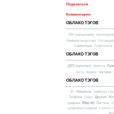
Поделиться
Комментарии
ОБЛАКО ТЭГОВ
Абстракционизм
Авангардиз
Наивное искусство
Постмоде
Символизм
Соцреализм
ОБЛАКО ТЭГОВ
бум
ДВП (оргалит)
береста
мулине
кость
мрамор
ОБЛАКО ТЭГОВ
Акварель
3D
Акварель | Ту
Другое
Графика
Жи
Гуашь
Масло
графика
Пастель
П
(цифровая) графика
Сангина
Фо