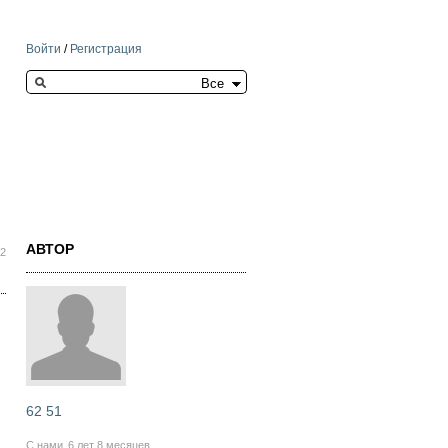
Войти
/
Регистрация
Search this site
АВТОР
22
62 51
С нами
6 лет 8 месяцев