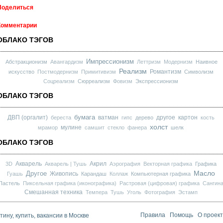
Поделиться
Комментарии
ОБЛАКО ТЭГОВ
Импрессионизм
Абстракционизм
Авангардизм
Леттризм
Модернизм
Наивное
Реализм
Романтизм
искусство
Постмодернизм
Примитивизм
Символизм
Соцреализм
Сюрреализм
Фовизм
Экспрессионизм
ОБЛАКО ТЭГОВ
бумага
ДВП (оргалит)
ватман
другое
картон
береста
гипс
дерево
кость
холст
мулине
мрамор
самшит
стекло
фанера
шелк
ОБЛАКО ТЭГОВ
Акварель
Акрил
3D
Акварель | Тушь
Аэрография
Векторная графика
Графика
Масло
Другое
Живопись
Гуашь
Карандаш
Коллаж
Компьютерная графика
Пастель
Пиксельная графика (иконографика)
Растровая (цифровая) графика
Сангин
Смешанная техника
Темпера
Тушь
Уголь
Фотография
Эстамп
ину, купить, вакансии в Москве
Правила
Помощь
О проек