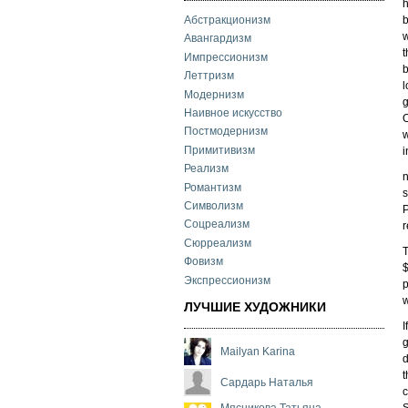
h
b
Абстракционизм
w
Авангардизм
t
Импрессионизм
b
Леттризм
l
Модернизм
g
Наивное искусство
O
Постмодернизм
w
Примитивизм
i
Реализм
n
Романтизм
s
Символизм
P
Соцреализм
r
Сюрреализм
T
Фовизм
$
Экспрессионизм
p
w
ЛУЧШИЕ ХУДОЖНИКИ
I
g
Mailyan Karina
d
t
Сардарь Наталья
c
Мясникова Татьяна
S