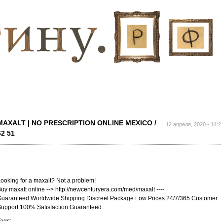
Перейти к
основному
содержанию
MAXALT | NO PRESCRIPTION ONLINE MEXICO /
12 апреля, 2020 - 14:
62 51
ooking for a maxalt? Not a problem!
uy maxalt online --> http://newcenturyera.com/med/maxalt ----
uaranteed Worldwide Shipping Discreet Package Low Prices 24/7/365 Customer
upport 100% Satisfaction Guaranteed.
ags: