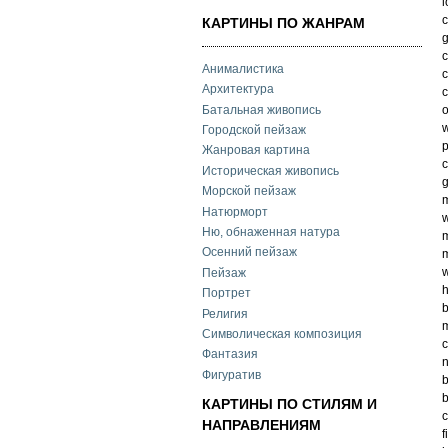
l
c
КАРТИНЫ ПО ЖАНРАМ
g
c
Анималистика
c
Архитектура
c
Батальная живопись
o
w
Городской пейзаж
p
Жанровая картина
c
Историческая живопись
g
Морской пейзаж
m
Натюрморт
w
Ню, обнаженная натура
m
Осенний пейзаж
m
w
Пейзаж
h
Портрет
b
Религия
m
Символическая композиция
c
Фантазия
n
Фигуратив
КАРТИНЫ ПО СТИЛЯМ И
c
НАПРАВЛЕНИЯМ
f