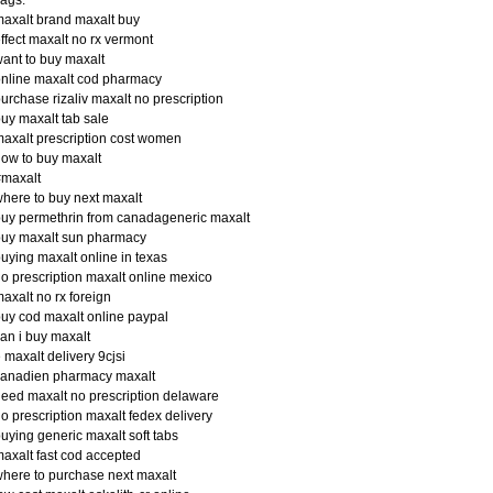
axalt brand maxalt buy
ffect maxalt no rx vermont
ant to buy maxalt
nline maxalt cod pharmacy
urchase rizaliv maxalt no prescription
uy maxalt tab sale
axalt prescription cost women
ow to buy maxalt
#maxalt
here to buy next maxalt
uy permethrin from canadageneric maxalt
buy maxalt sun pharmacy
uying maxalt online in texas
o prescription maxalt online mexico
axalt no rx foreign
uy cod maxalt online paypal
an i buy maxalt
 maxalt delivery 9cjsi
canadien pharmacy maxalt
eed maxalt no prescription delaware
o prescription maxalt fedex delivery
uying generic maxalt soft tabs
axalt fast cod accepted
here to purchase next maxalt