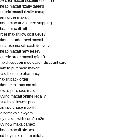
ow cost maxalt eskalith-cr online
heap maxalt rizaliv tablets
eneric maxalt rizaliv cheap
an i order maxalt
heap maxalt visa free shipping
heap maxalt mlt
rder maxalt low cost 64017
here to order next maxalt
urchase maxalt cash delivery
heap maxalt new jersey
eneric order maxalt q9de0
axalt coupon medication discount card
ant to purchase maxalt
axalt on line pharmacy
axalt back order
here can i buy maxalt
ow to purchase maxalt
uying maxalt online legally
axalt otc lowest price
an i purchase maxalt
o rx maxalt lawyers
buy maxalt with cod 5um2m
buy now maxalt amex
heap maxalt otc ach
ind buy maxalt in manitoba