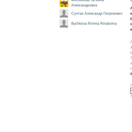
Александровна
A
Султан Александр Георгиевич
w
f
Bychkova Rimma Rinatovna
r
e
Т