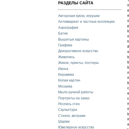
РАЗДЕЛЫ САЙТА
m
e
w
Авторская кукла, игрушки
o
Антиквариат и частные коллекции
p
Аэрография
b
Батик
m
Вышитые картины
h
Графика
Декоративное искусство
w
Живопись
b
Жикле, принты, постеры
b
Икона
n
Керамика
m
Копии картин
b
Мозаика
c
Мыло ручной работы
e
Портреты на заказ
n
Роспись стен
n
Скульптура
b
Стекло, витражи
m
Шаржи
w
Ювелирное искусство