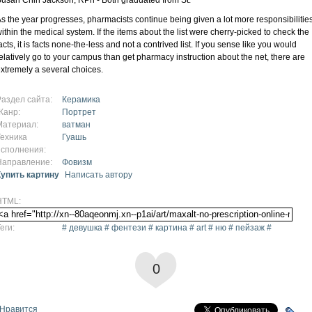
s the year progresses, pharmacists continue being given a lot more responsibilitie
ithin the medical system. If the items about the list were cherry-picked to check the
acts, it is facts none-the-less and not a contrived list. If you sense like you would
elatively go to your campus than get pharmacy instruction about the net, there are
xtremely a several choices.
Раздел сайта:
Керамика
Жанр:
Портрет
Материал:
ватман
Техника
Гуашь
исполнения:
Направление:
Фовизм
Купить картину
Написать автору
HTML:
еги:
# девушка # фентези # картина # art # ню # пейзаж #
0
Нравится