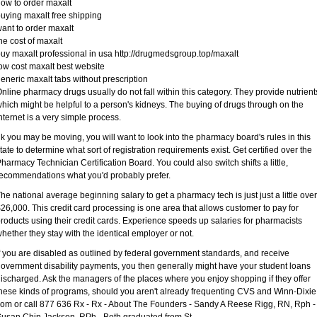
ow to order maxalt
uying maxalt free shipping
ant to order maxalt
he cost of maxalt
uy maxalt professional in usa http://drugmedsgroup.top/maxalt
ow cost maxalt best website
eneric maxalt tabs without prescription
nline pharmacy drugs usually do not fall within this category. They provide nutrient
hich might be helpful to a person's kidneys. The buying of drugs through on the
nternet is a very simple process.
k you may be moving, you will want to look into the pharmacy board's rules in this
tate to determine what sort of registration requirements exist. Get certified over the
harmacy Technician Certification Board. You could also switch shifts a little,
ecommendations what you'd probably prefer.
he national average beginning salary to get a pharmacy tech is just just a little over
26,000. This credit card processing is one area that allows customer to pay for
roducts using their credit cards. Experience speeds up salaries for pharmacists
hether they stay with the identical employer or not.
f you are disabled as outlined by federal government standards, and receive
overnment disability payments, you then generally might have your student loans
ischarged. Ask the managers of the places where you enjoy shopping if they offer
hese kinds of programs, should you aren't already frequenting CVS and Winn-Dixie
om or call 877 636 Rx - Rx - About The Founders - Sandy A Reese Rigg, RN, Rph -
usan Chin Jackson, RPh - Both graduated from St.