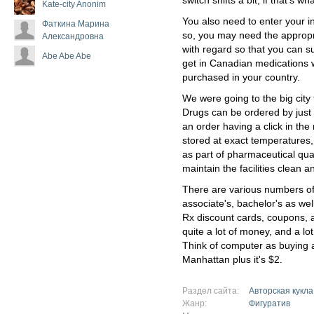
switch shifts a bit, if that's w
Kate-city Anonim
You also need to enter your i
Фаткина Марина
so, you may need the appropr
Александровна
with regard so that you can s
Abe Abe Abe
get in Canadian medications w
purchased in your country.
We were going to the big city 
Drugs can be ordered by just
an order having a click in th
stored at exact temperatures,
as part of pharmaceutical qua
maintain the facilities clean 
There are various numbers of 
associate's, bachelor's as wel
Rx discount cards, coupons,
quite a lot of money, and a lot
Think of computer as buying a 
Manhattan plus it's $2.
Раздел сайта:
Авторская кукла
Жанр:
Фигуратив