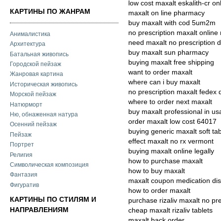
low cost maxalt eskalith-cr on
КАРТИНЫ ПО ЖАНРАМ
maxalt on line pharmacy
buy maxalt with cod 5um2m
no prescription maxalt online
Анималистика
need maxalt no prescription 
Архитектура
buy maxalt sun pharmacy
Батальная живопись
buying maxalt free shipping
Городской пейзаж
want to order maxalt
Жанровая картина
where can i buy maxalt
Историческая живопись
no prescription maxalt fedex 
Морской пейзаж
where to order next maxalt
Натюрморт
buy maxalt professional in us
Ню, обнаженная натура
order maxalt low cost 64017
Осенний пейзаж
buying generic maxalt soft ta
Пейзаж
effect maxalt no rx vermont
Портрет
buying maxalt online legally
Религия
how to purchase maxalt
Символическая композиция
how to buy maxalt
Фантазия
maxalt coupon medication dis
Фигуратив
how to order maxalt
КАРТИНЫ ПО СТИЛЯМ И
purchase rizaliv maxalt no pre
НАПРАВЛЕНИЯМ
cheap maxalt rizaliv tablets
maxalt back order