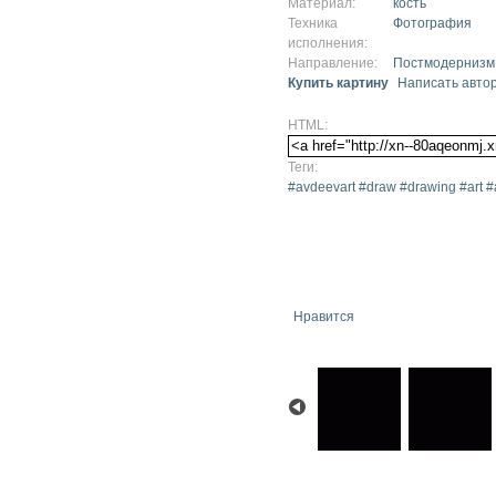
Материал:
кость
Техника
Фотография
исполнения:
Направление:
Постмодернизм
Купить картину
Написать авто
HTML:
Теги:
#avdeevart #draw #drawing #art #ar
Нравится