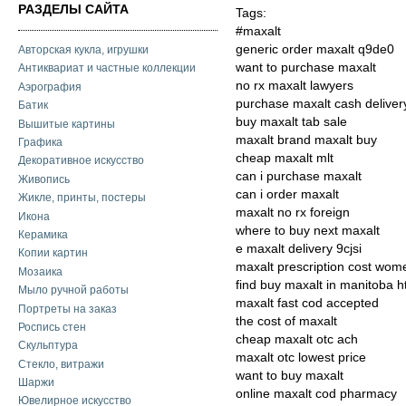
РАЗДЕЛЫ САЙТА
Tags:
#maxalt
generic order maxalt q9de0
Авторская кукла, игрушки
want to purchase maxalt
Антиквариат и частные коллекции
no rx maxalt lawyers
Аэрография
purchase maxalt cash deliver
Батик
buy maxalt tab sale
Вышитые картины
maxalt brand maxalt buy
Графика
cheap maxalt mlt
Декоративное искусство
can i purchase maxalt
Живопись
can i order maxalt
Жикле, принты, постеры
maxalt no rx foreign
Икона
where to buy next maxalt
Керамика
e maxalt delivery 9cjsi
Копии картин
maxalt prescription cost wom
Мозаика
find buy maxalt in manitoba 
Мыло ручной работы
maxalt fast cod accepted
Портреты на заказ
the cost of maxalt
Роспись стен
cheap maxalt otc ach
Скульптура
maxalt otc lowest price
Стекло, витражи
want to buy maxalt
Шаржи
online maxalt cod pharmacy
Ювелирное искусство