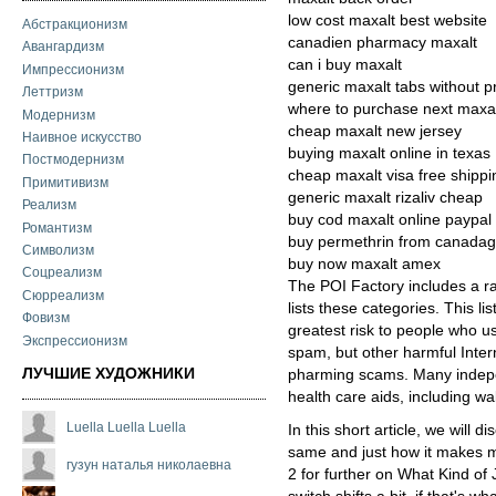
low cost maxalt best website
Абстракционизм
canadien pharmacy maxalt
Авангардизм
can i buy maxalt
Импрессионизм
generic maxalt tabs without p
Леттризм
where to purchase next maxa
Модернизм
cheap maxalt new jersey
Наивное искусство
buying maxalt online in texas
Постмодернизм
cheap maxalt visa free shippi
Примитивизм
generic maxalt rizaliv cheap
Реализм
buy cod maxalt online paypal
Романтизм
buy permethrin from canadag
Символизм
buy now maxalt amex
Соцреализм
The POI Factory includes a ra
Сюрреализм
lists these categories. This li
Фовизм
greatest risk to people who u
Экспрессионизм
spam, but other harmful Inter
ЛУЧШИЕ ХУДОЖНИКИ
pharming scams. Many indepe
health care aids, including w
Luella Luella Luella
In this short article, we will 
same and just how it makes me
гузун наталья николаевна
2 for further on What Kind of