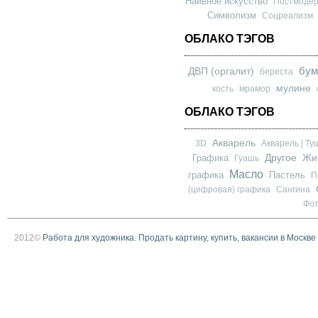
Наивное искусство
Постмоде
Символизм
Соцреализм
ОБЛАКО ТЭГОВ
бум
ДВП (оргалит)
береста
мулине
кость
мрамор
ОБЛАКО ТЭГОВ
Акварель
3D
Акварель | Ту
Другое
Графика
Жи
Гуашь
Масло
графика
Пастель
П
(цифровая) графика
Сангина
Фо
2012©
Работа для художника. Продать картину, купить, вакансии в Москве