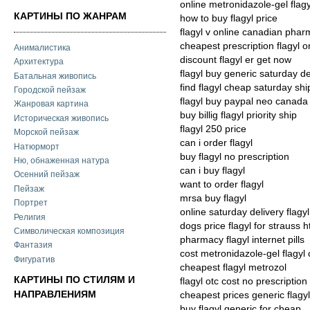
online metronidazole-gel flag
КАРТИНЫ ПО ЖАНРАМ
how to buy flagyl price
flagyl v online canadian pha
cheapest prescription flagyl o
Анималистика
discount flagyl er get now
Архитектура
flagyl buy generic saturday de
Батальная живопись
find flagyl cheap saturday shi
Городской пейзаж
flagyl buy paypal neo canada
Жанровая картина
buy billig flagyl priority ship
Историческая живопись
flagyl 250 price
Морской пейзаж
can i order flagyl
Натюрморт
buy flagyl no prescription
Ню, обнаженная натура
can i buy flagyl
Осенний пейзаж
want to order flagyl
Пейзаж
mrsa buy flagyl
Портрет
online saturday delivery flagyl
Религия
dogs price flagyl for strauss h
Символическая композиция
pharmacy flagyl internet pills
Фантазия
cost metronidazole-gel flagyl
Фигуратив
cheapest flagyl metrozol
КАРТИНЫ ПО СТИЛЯМ И
flagyl otc cost no prescription
НАПРАВЛЕНИЯМ
cheapest prices generic flagyl
buy flagyl generic for cheap