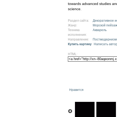
towards advanced studies an
science.
Раздел сайта:
Декоративное и
Жанр:
Морской пейза
Техника
Акварель
исполнения:
Направление:
Постмодернизм
Купить картину
Написать авто
HTML:
Нравится