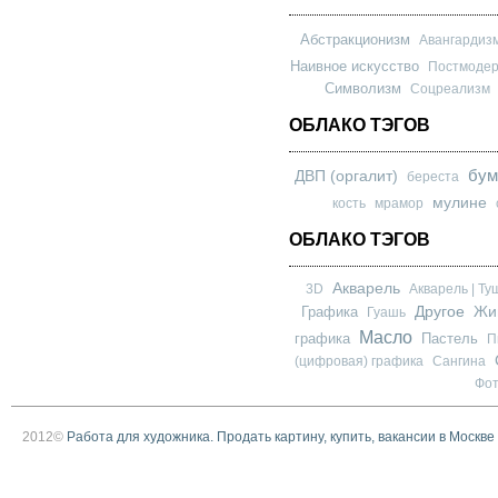
Абстракционизм
Авангардиз
Наивное искусство
Постмоде
Символизм
Соцреализм
ОБЛАКО ТЭГОВ
бум
ДВП (оргалит)
береста
мулине
кость
мрамор
ОБЛАКО ТЭГОВ
Акварель
3D
Акварель | Ту
Другое
Графика
Жи
Гуашь
Масло
графика
Пастель
П
(цифровая) графика
Сангина
Фо
2012©
Работа для художника. Продать картину, купить, вакансии в Москве