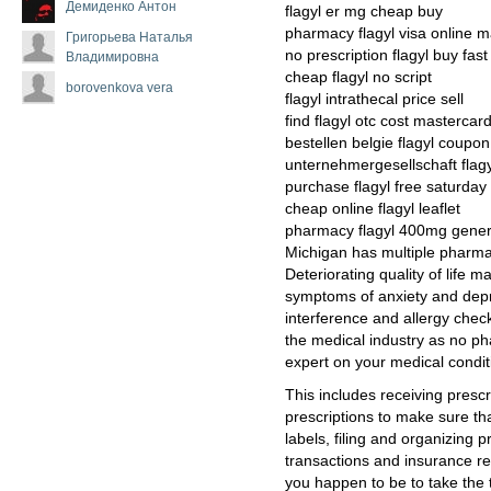
Демиденко Антон
flagyl er mg cheap buy
pharmacy flagyl visa online 
Григорьева Наталья
no prescription flagyl buy fast
Владимировна
cheap flagyl no script
borovenkova vera
flagyl intrathecal price sell
find flagyl otc cost mastercar
bestellen belgie flagyl coupon
unternehmergesellschaft flag
purchase flagyl free saturday 
cheap online flagyl leaflet
pharmacy flagyl 400mg gener
Michigan has multiple pharma
Deteriorating quality of life 
symptoms of anxiety and dep
interference and allergy chec
the medical industry as no p
expert on your medical condit
This includes receiving presc
prescriptions to make sure th
labels, filing and organizing 
transactions and insurance r
you happen to be to take the tes