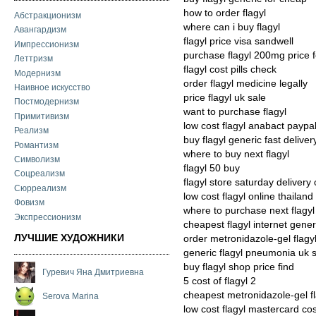
how to order flagyl
Абстракционизм
where can i buy flagyl
Авангардизм
flagyl price visa sandwell
Импрессионизм
purchase flagyl 200mg price 
Леттризм
flagyl cost pills check
Модернизм
order flagyl medicine legally
Наивное искусство
price flagyl uk sale
Постмодернизм
want to purchase flagyl
Примитивизм
low cost flagyl anabact paypa
Реализм
buy flagyl generic fast deliver
Романтизм
where to buy next flagyl
Символизм
flagyl 50 buy
Соцреализм
flagyl store saturday delivery 
Сюрреализм
low cost flagyl online thailand
Фовизм
where to purchase next flagyl
Экспрессионизм
cheapest flagyl internet gener
ЛУЧШИЕ ХУДОЖНИКИ
order metronidazole-gel flagy
generic flagyl pneumonia uk 
buy flagyl shop price find
Гуревич Яна Дмитриевна
5 cost of flagyl 2
cheapest metronidazole-gel fl
Serova Marina
low cost flagyl mastercard cos