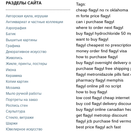
РАЗДЕЛЫ САЙТА
Tags:
cheap flagyl no rx oklahoma
m forte price flagyl
Авторская кукла, игрушки
can i purchase flagyl
Антиквариат и частные коллекции
where to order next flagyl
Аэрография
buy flagyl hydrochloride 50 m
Батик
want to buy flagyl
Вышитые картины
flagyl cheapest no prescriptio
Графика
money order find flagyl visa
Декоративное искусство
how to purchase flagyl
Живопись
buy flagyl overnight delivery 
Жикле, принты, постеры
purchase flagyl free shipping
Икона
flagyl metronidazole pills fast 
Керамика
pharmacy flagyl memphis
Копии картин
flagyl online pill no script
Мозаика
how to buy flagyl
Мыло ручной работы
low cost flagyl cheap internet
Портреты на заказ
buy cod flagyl delivery discou
Роспись стен
buy flagyl online canadian he
Скульптура
get flagyl metrotop discount
Стекло, витражи
flagyl jcb purchase find verm
Шаржи
best price flagyl ach fast
Ювелирное искусство