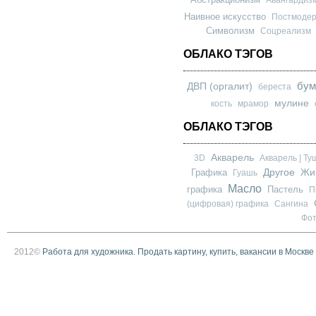
Наивное искусство
Постмоде
Символизм
Соцреализм
ОБЛАКО ТЭГОВ
бум
ДВП (оргалит)
береста
мулине
кость
мрамор
ОБЛАКО ТЭГОВ
Акварель
3D
Акварель | Ту
Другое
Графика
Жи
Гуашь
Масло
графика
Пастель
П
(цифровая) графика
Сангина
Фо
2012©
Работа для художника. Продать картину, купить, вакансии в Москве