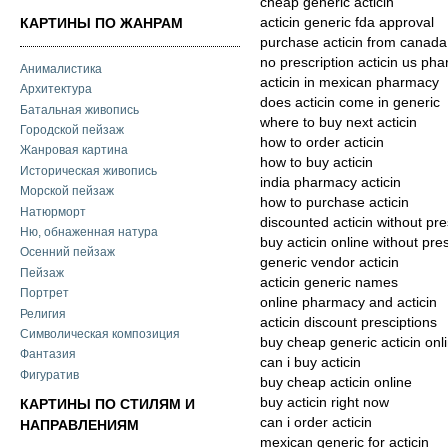
cheap generic acticin
acticin generic fda approval
КАРТИНЫ ПО ЖАНРАМ
purchase acticin from canada
no prescription acticin us ph
Анималистика
acticin in mexican pharmacy
Архитектура
does acticin come in generic
Батальная живопись
where to buy next acticin
Городской пейзаж
how to order acticin
Жанровая картина
how to buy acticin
Историческая живопись
india pharmacy acticin
Морской пейзаж
how to purchase acticin
Натюрморт
discounted acticin without pres
Ню, обнаженная натура
buy acticin online without pre
Осенний пейзаж
generic vendor acticin
Пейзаж
acticin generic names
Портрет
online pharmacy and acticin
Религия
acticin discount presciptions
Символическая композиция
buy cheap generic acticin onl
Фантазия
can i buy acticin
Фигуратив
buy cheap acticin online
buy acticin right now
КАРТИНЫ ПО СТИЛЯМ И
can i order acticin
НАПРАВЛЕНИЯМ
mexican generic for acticin