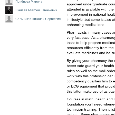
Попёнова Марина
approved undergraduate cours
attended is available with the 
Шалаев Алексей Евгеньевич
improvement in national healt
Сальников Николай Сергеевич
in lifestyle ,but some is also at
enhancing medications.
Pharmacists in many cases ar
very fast pace. As a pharmacy
tasks to help prepare medicat
resources efficiently from the 
evaluate medicines and be sur
By giving your pharmacy the 
better safe guard your health
rules as well as the mail-orde
work with this profession can 
competency qualifies him to e
or ECG equipment that provid
this latter make use of as ba
Courses in math, health and lif
foundation you'll need whene
technician training. Then it li
written:. Some pharmacies wi