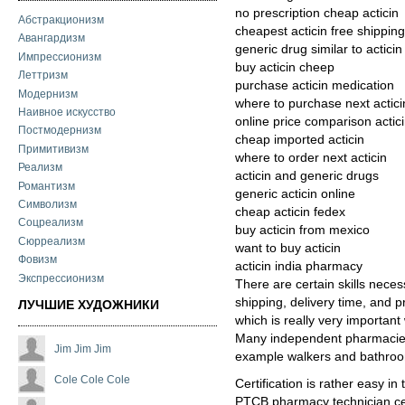
no prescription cheap acticin
Абстракционизм
cheapest acticin free shipping
Авангардизм
generic drug similar to acticin
Импрессионизм
buy acticin cheep
Леттризм
purchase acticin medication
Модернизм
where to purchase next actici
Наивное искусство
online price comparison actic
Постмодернизм
cheap imported acticin
Примитивизм
where to order next acticin
Реализм
acticin and generic drugs
Романтизм
generic acticin online
Символизм
cheap acticin fedex
Соцреализм
buy acticin from mexico
Сюрреализм
want to buy acticin
Фовизм
acticin india pharmacy
Экспрессионизм
There are certain skills neces
shipping, delivery time, and p
ЛУЧШИЕ ХУДОЖНИКИ
which is really very important 
Many independent pharmacies 
Jim Jim Jim
example walkers and bathroo
Cole Cole Cole
Certification is rather easy i
PTCB pharmacy technician certi