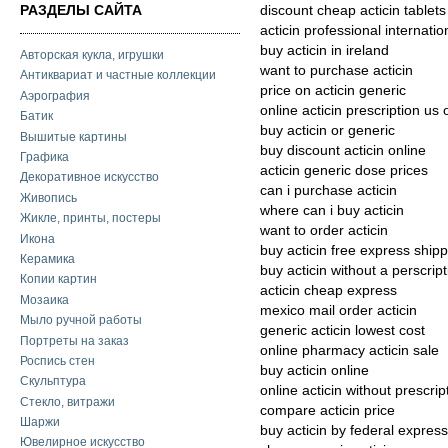
РАЗДЕЛЫ САЙТА
discount cheap acticin tablets
acticin professional internatio
buy acticin in ireland
Авторская кукла, игрушки
want to purchase acticin
Антиквариат и частные коллекции
price on acticin generic
Аэрография
online acticin prescription us 
Батик
buy acticin or generic
Вышитые картины
buy discount acticin online
Графика
acticin generic dose prices
Декоративное искусство
can i purchase acticin
Живопись
where can i buy acticin
Жикле, принты, постеры
want to order acticin
Икона
buy acticin free express ship
Керамика
buy acticin without a perscript
Копии картин
acticin cheap express
Мозаика
mexico mail order acticin
Мыло ручной работы
generic acticin lowest cost
Портреты на заказ
online pharmacy acticin sale
Роспись стен
buy acticin online
Скульптура
online acticin without prescri
Стекло, витражи
compare acticin price
Шаржи
buy acticin by federal express
Ювелирное искусство