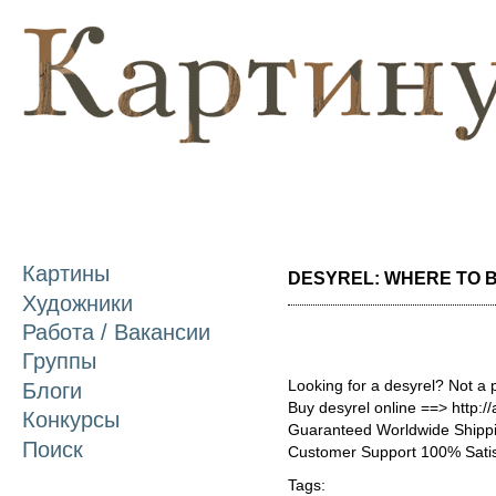
П
о
с
Картины
DESYREL: WHERE TO BU
Художники
Работа / Вакансии
Группы
Looking for a desyrel? Not a 
Блоги
Buy desyrel online ==> http:/
Конкурсы
Guaranteed Worldwide Shippi
Поиск
Customer Support 100% Satis
Tags: