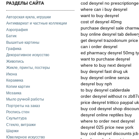
РАЗДЕЛЫ САЙТА
cod desyrel no prescriptionge
where can i buy desyrel
want to buy desyrel
Авторская кукла, игрушки
cost of desyrel 40mg
Антиквариат и частные коллекции
purchase desyrel sale charn
Аэрография
buy online desyrel tab deliver
Батик
get desyrel trazodonum price 
Вышитые картины
can i order desyrel
Графика
ed pharmacy desyrel 50mg t
Декоративное искусство
want to purchase desyrel
Живопись
where to buy next desyrel
Жикле, принты, постеры
buy desyrel fast drug uk
Икона
buy desyrel online senza
Керамика
desyrel buy nph
Копии картин
to buy desyrel calderdale
Мозаика
order desyrel without rx zb87
Мыло ручной работы
price desyrel trittico paypal uk
Портреты на заказ
buy cod desyrel shop discoun
Роспись стен
desyrel online reptiles buy
Скульптура
where to order next desyrel
Стекло, витражи
desyrel 025 price new york
Шаржи
buy cod desyrel discounts jcb
Ювелирное искусство