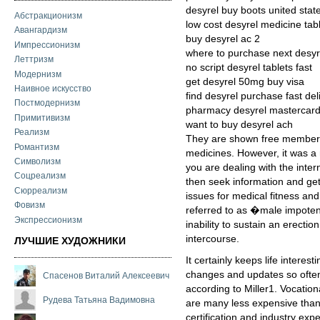
desyrel buy boots united stat
Абстракционизм
low cost desyrel medicine tab
Авангардизм
buy desyrel ac 2
Импрессионизм
where to purchase next desyr
Леттризм
no script desyrel tablets fast
Модернизм
get desyrel 50mg buy visa
Наивное искусство
find desyrel purchase fast del
Постмодернизм
pharmacy desyrel mastercard
Примитивизм
want to buy desyrel ach
Реализм
They are shown free membersh
Романтизм
medicines. However, it was a r
Символизм
you are dealing with the inter
Соцреализм
then seek information and get
Сюрреализм
issues for medical fitness and
Фовизм
referred to as �male impoten
Экспрессионизм
inability to sustain an erection
intercourse.
ЛУЧШИЕ ХУДОЖНИКИ
It certainly keeps life interes
changes and updates so often
Спасенов Виталий Алексеевич
according to Miller1. Vocatio
Рудева Татьяна Вадимовна
are many less expensive than
certification and industry exp