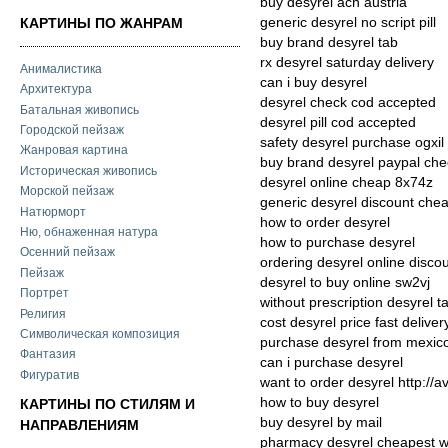
buy desyrel ach austria
generic desyrel no script pill
КАРТИНЫ ПО ЖАНРАМ
buy brand desyrel tab
rx desyrel saturday delivery
Анималистика
can i buy desyrel
Архитектура
desyrel check cod accepted
Батальная живопись
desyrel pill cod accepted
Городской пейзаж
safety desyrel purchase ogxil
Жанровая картина
buy brand desyrel paypal che
Историческая живопись
desyrel online cheap 8x74z
Морской пейзаж
generic desyrel discount che
Натюрморт
how to order desyrel
Ню, обнаженная натура
how to purchase desyrel
Осенний пейзаж
ordering desyrel online disco
Пейзаж
desyrel to buy online sw2vj
Портрет
without prescription desyrel t
Религия
cost desyrel price fast deliver
Символическая композиция
purchase desyrel from mexic
Фантазия
can i purchase desyrel
Фигуратив
want to order desyrel http://
how to buy desyrel
КАРТИНЫ ПО СТИЛЯМ И
buy desyrel by mail
НАПРАВЛЕНИЯМ
pharmacy desyrel cheapest wi