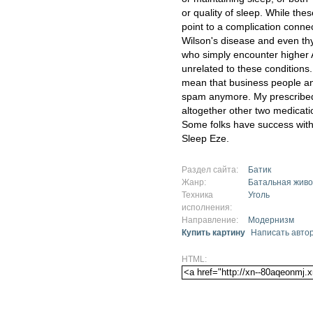
or quality of sleep. While the
point to a complication connec
Wilson's disease and even thy
who simply encounter higher A
unrelated to these conditions
mean that business people an
spam anymore. My prescribed
altogether other two medicatio
Some folks have success with 
Sleep Eze.
Раздел сайта:
Батик
Жанр:
Батальная живо
Техника
Уголь
исполнения:
Направление:
Модернизм
Купить картину
Написать авто
HTML: