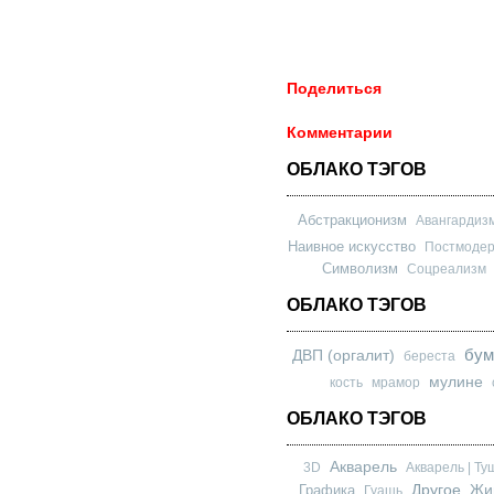
Поделиться
Комментарии
ОБЛАКО ТЭГОВ
Абстракционизм
Авангардиз
Наивное искусство
Постмоде
Символизм
Соцреализм
ОБЛАКО ТЭГОВ
бум
ДВП (оргалит)
береста
мулине
кость
мрамор
ОБЛАКО ТЭГОВ
Акварель
3D
Акварель | Ту
Другое
Графика
Жи
Гуашь