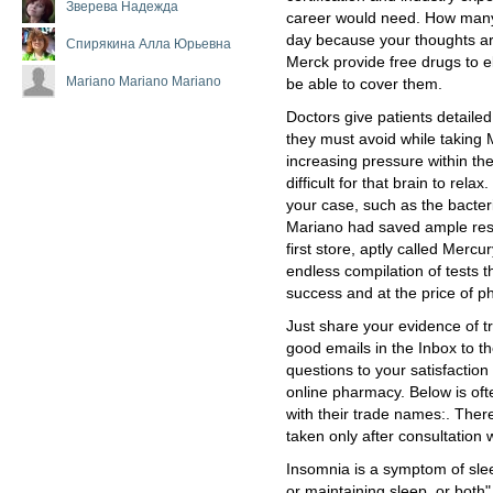
Зверева Надежда
career would need. How many 
day because your thoughts ar
Спирякина Алла Юрьевна
Merck provide free drugs to e
Mariano Mariano Mariano
be able to cover them.
Doctors give patients detaile
they must avoid while taking 
increasing pressure within t
difficult for that brain to rel
your case, such as the bacteri
Mariano had saved ample reso
first store, aptly called Mer
endless compilation of tests th
success and at the price of p
Just share your evidence of tr
good emails in the Inbox to th
questions to your satisfaction
online pharmacy. Below is ofte
with their trade names:. There
taken only after consultation 
Insomnia is a symptom of sleep
or maintaining sleep, or both"