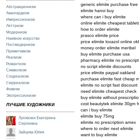
generic elimite purchase free
Абстракционизм
elimite hanoi buy
Авангардизм
where can i buy elimite
Импрессионизм
online elimite cheapest table
Леттризм
how to order elimite
Модернизм
prasco elimite price
Наивное искусство
price elimite loxazol online 
Постмодернизм
money order elimite meribel
Примитивизм
buy elimite purchase usa
Реализм
pharmacy elimite no prescrip
Романтизм
no script elimite discounts
Символизм
price elimite paypal oakland
Соцреализм
purchase elimite fast cheap 
Сюрреализм
elimite no script fast discount
Фовизм
need elimite cheapest check
Экспрессионизм
buy elimite without prescript
cost beautytek elimite 30gm h
ЛУЧШИЕ ХУДОЖНИКИ
can i buy elimite
elimite buy 75mg
Луговских Екатерина
elimite no prescription amex
Сергеевна
where to order next elimite
Зайцева Юлия
want to buy elimite