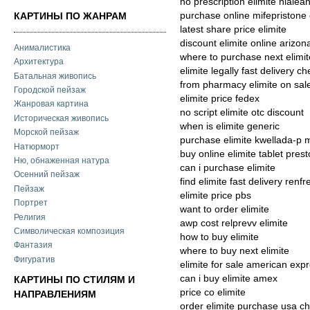
no prescription elimite hialea
purchase online mifepristone
КАРТИНЫ ПО ЖАНРАМ
latest share price elimite
discount elimite online arizon
Анималистика
where to purchase next elimit
Архитектура
elimite legally fast delivery c
Батальная живопись
from pharmacy elimite on sal
Городской пейзаж
elimite price fedex
Жанровая картина
no script elimite otc discount
Историческая живопись
when is elimite generic
Морской пейзаж
purchase elimite kwellada-p 
Натюрморт
buy online elimite tablet pres
Ню, обнаженная натура
can i purchase elimite
Осенний пейзаж
find elimite fast delivery renf
Пейзаж
elimite price pbs
Портрет
want to order elimite
Религия
awp cost relprevv elimite
Символическая композиция
how to buy elimite
Фантазия
where to buy next elimite
Фигуратив
elimite for sale american exp
can i buy elimite amex
КАРТИНЫ ПО СТИЛЯМ И
price co elimite
НАПРАВЛЕНИЯМ
order elimite purchase usa c