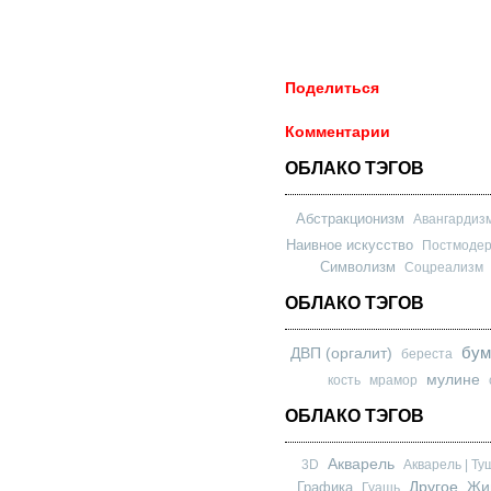
Поделиться
Комментарии
ОБЛАКО ТЭГОВ
Абстракционизм
Авангардиз
Наивное искусство
Постмоде
Символизм
Соцреализм
ОБЛАКО ТЭГОВ
бум
ДВП (оргалит)
береста
мулине
кость
мрамор
ОБЛАКО ТЭГОВ
Акварель
3D
Акварель | Ту
Другое
Графика
Жи
Гуашь