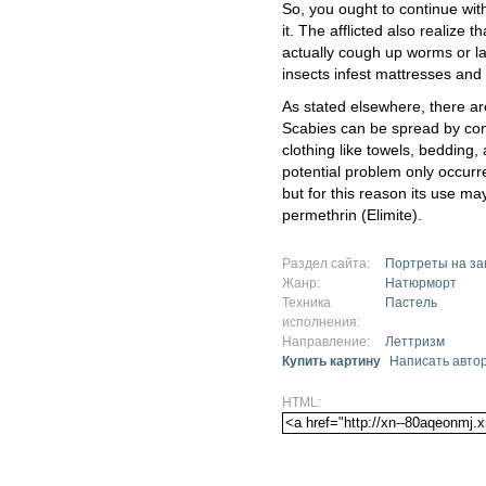
So, you ought to continue with
it. The afflicted also realize 
actually cough up worms or l
insects infest mattresses and 
As stated elsewhere, there ar
Scabies can be spread by comi
clothing like towels, bedding
potential problem only occur
but for this reason its use m
permethrin (Elimite).
Раздел сайта:
Портреты на за
Жанр:
Натюрморт
Техника
Пастель
исполнения:
Направление:
Леттризм
Купить картину
Написать авто
HTML: