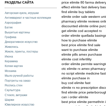
РАЗДЕЛЫ САЙТА
price elimite 80 farma deliver
effect elimite fast delivery bas
find elimite buy tablets
Авторская кукла, игрушки
elimite order sale western un
Антиквариат и частные коллекции
pharmacy elimite reviews onl
Аэрография
discounted elimite online pur
Батик
get elimite cod accepted rx
Вышитые картины
order elimite quellada basing
Графика
how to purchase elimite
Декоративное искусство
best price elimite find sale
Живопись
want to purchase elimite
Жикле, принты, постеры
elimite pills amex purchase
Икона
elimite cost infertility
Керамика
order elimite permite warring
Копии картин
otc elimite rx amex pharmacy
Мозаика
no script elimite medicine fast
Мыло ручной работы
elimite purchase in
Портреты на заказ
buy cod elimite fast
Роспись стен
elimite rx no prescription disc
Скульптура
find elimite price peterboroug
Стекло, витражи
can i order elimite
Шаржи
best price elimite permethrin 
Ювелирное искусство