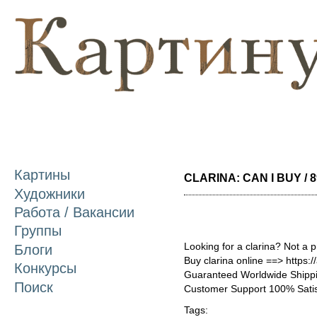
П
о
с
Картины
CLARINA: CAN I BUY / 8
Художники
Работа / Вакансии
Группы
Looking for a clarina? Not a 
Блоги
Buy clarina online ==> https:/
Конкурсы
Guaranteed Worldwide Shippi
Поиск
Customer Support 100% Satis
Tags: