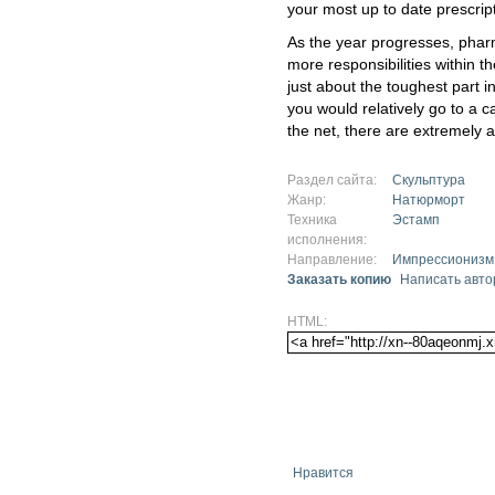
your most up to date prescrip
As the year progresses, phar
more responsibilities within th
just about the toughest part i
you would relatively go to a 
the net, there are extremely a
Раздел сайта:
Скульптура
Жанр:
Натюрморт
Техника
Эстамп
исполнения:
Направление:
Импрессионизм
Заказать копию
Написать авто
HTML:
Нравится