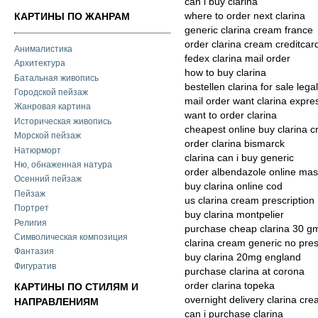
can i buy clarina
where to order next clarina
КАРТИНЫ ПО ЖАНРАМ
generic clarina cream france
order clarina cream creditcar
Анималистика
fedex clarina mail order
Архитектура
how to buy clarina
Батальная живопись
bestellen clarina for sale legal
Городской пейзаж
mail order want clarina expre
Жанровая картина
want to order clarina
Историческая живопись
cheapest online buy clarina 
Морской пейзаж
order clarina bismarck
Натюрморт
clarina can i buy generic
Ню, обнаженная натура
order albendazole online mas
Осенний пейзаж
buy clarina online cod
Пейзаж
us clarina cream prescription
Портрет
buy clarina montpelier
Религия
purchase cheap clarina 30 g
Символическая композиция
clarina cream generic no pres
Фантазия
buy clarina 20mg england
Фигуратив
purchase clarina at corona
order clarina topeka
КАРТИНЫ ПО СТИЛЯМ И
overnight delivery clarina cr
НАПРАВЛЕНИЯМ
can i purchase clarina