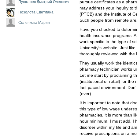
Пушкарев Дмитрий Олегович
pursue certificates as a pha
may address your inquiry to t
Позолота Светлана
(PTCB) and the Institute of C
Such people from remote area
Соленкова Мария
Have you checked to determine
health insurance programs. A
work specific to the type of s
University's website. Just li
thoroughly reviewed with the
They usually work the identic
pharmacy technician works un
Let me start by proclaiming t
(institutional or retail) for th
fast paced environment. Don't 
(ever).
It is important to note that 
this type of low wage underst
pharmacies, it is more than li
hour minimum. I must add, I 
disorder within my life and am
receive prescriptions on a m