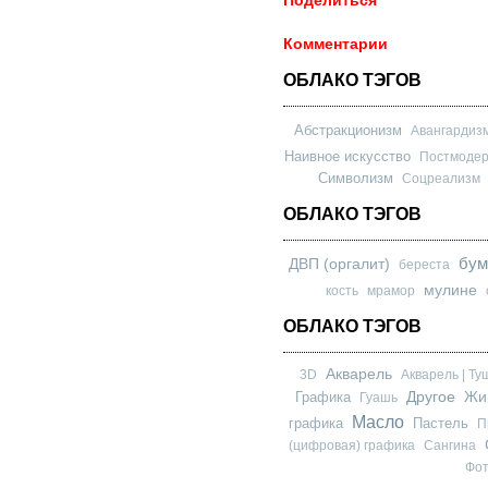
Поделиться
Комментарии
ОБЛАКО ТЭГОВ
Абстракционизм
Авангардиз
Наивное искусство
Постмоде
Символизм
Соцреализм
ОБЛАКО ТЭГОВ
бум
ДВП (оргалит)
береста
мулине
кость
мрамор
ОБЛАКО ТЭГОВ
Акварель
3D
Акварель | Ту
Другое
Графика
Жи
Гуашь
Масло
графика
Пастель
П
(цифровая) графика
Сангина
Фо