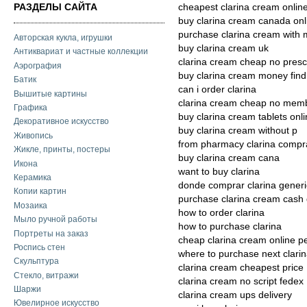
РАЗДЕЛЫ САЙТА
cheapest clarina cream onlin
buy clarina cream canada onl
purchase clarina cream with 
Авторская кукла, игрушки
buy clarina cream uk
Антиквариат и частные коллекции
clarina cream cheap no presc
Аэрография
buy clarina cream money find
Батик
can i order clarina
Вышитые картины
clarina cream cheap no mem
Графика
buy clarina cream tablets onl
Декоративное искусство
buy clarina cream without p
Живопись
from pharmacy clarina compr
Жикле, принты, постеры
buy clarina cream cana
Икона
want to buy clarina
Керамика
donde comprar clarina gener
Копии картин
purchase clarina cream cash 
Мозаика
how to order clarina
Мыло ручной работы
how to purchase clarina
Портреты на заказ
cheap clarina cream online p
Роспись стен
where to purchase next clari
Скульптура
clarina cream cheapest price
Стекло, витражи
clarina cream no script fedex
Шаржи
clarina cream ups delivery
Ювелирное искусство