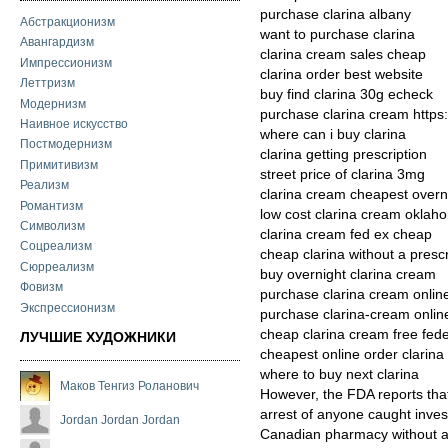
purchase clarina albany
Абстракционизм
want to purchase clarina
Авангардизм
clarina cream sales cheap
Импрессионизм
clarina order best website
Леттризм
buy find clarina 30g echeck
Модернизм
purchase clarina cream https:
Наивное искусство
where can i buy clarina
Постмодернизм
clarina getting prescription
Примитивизм
street price of clarina 3mg
Реализм
clarina cream cheapest overn
Романтизм
low cost clarina cream oklah
Символизм
clarina cream fed ex cheap
Соцреализм
cheap clarina without a prescr
Сюрреализм
buy overnight clarina cream
Фовизм
purchase clarina cream onlin
Экспрессионизм
purchase clarina-cream online
cheap clarina cream free fed
ЛУЧШИЕ ХУДОЖНИКИ
cheapest online order clarin
where to buy next clarina
Маков Тенгиз Роланович
However, the FDA reports that
arrest of anyone caught invest
Jordan Jordan Jordan
Canadian pharmacy without a p