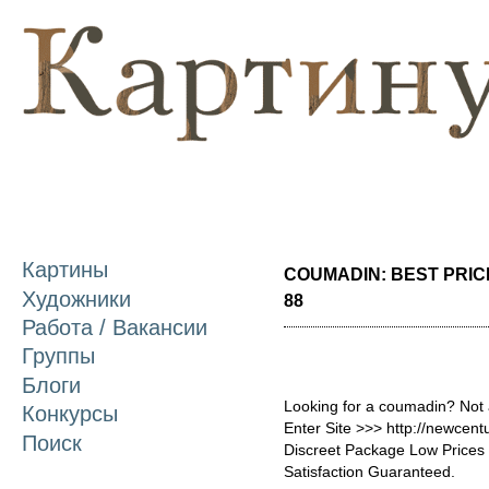
П
о
с
Картины
COUMADIN: BEST PRICE
Художники
88
Работа / Вакансии
Группы
Блоги
Looking for a coumadin? Not 
Конкурсы
Enter Site >>> http://newce
Поиск
Discreet Package Low Price
Satisfaction Guaranteed.