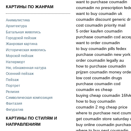
want to purchase coumadin
КАРТИНЫ ПО ЖАНРАМ
coumadin no prescription fed
want to buy coumadin uk
coumadin discount generic d
Анималистика
cost coumadin priority mail
Архитектура
5 order kaufen coumadin
Батальная живопись
purchase coumadin cod acce
Городской пейзаж
want to order coumadin
Жанровая картина
to buy coumadin pills fedex
Историческая живопись
purchase coumadin new york
Морской пейзаж
order coumadin legally au
Натюрморт
how to purchase coumadin
Ню, обнаженная натура
prijzen coumadin money order
Осенний пейзаж
low cost coumadin drugs
Пейзаж
purchase coumadin cod
Портрет
coumadin es cheap
Религия
buying cheap coumadin 16fv
Символическая композиция
how to buy coumadin
Фантазия
coumadin 2 mg cheap price
Фигуратив
where to purchase next coum
КАРТИНЫ ПО СТИЛЯМ И
get coumadin store saturday 
НАПРАВЛЕНИЯМ
buy online coumadin purchas
where to buy next coumadin