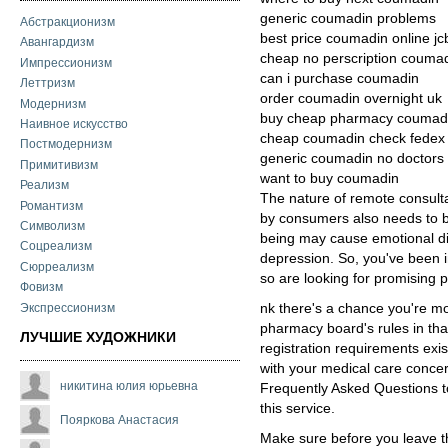
generic coumadin problems
Абстракционизм
best price coumadin online jc
Авангардизм
cheap no perscription couma
Импрессионизм
can i purchase coumadin
Леттризм
order coumadin overnight uk
Модернизм
buy cheap pharmacy coumad
Наивное искусство
cheap coumadin check fedex
Постмодернизм
generic coumadin no doctors
Примитивизм
want to buy coumadin
Реализм
The nature of remote consult
Романтизм
by consumers also needs to be 
Символизм
being may cause emotional di
Соцреализм
depression. So, you've been in
Сюрреализм
so are looking for promising p
Фовизм
Экспрессионизм
nk there's a chance you're mov
pharmacy board's rules in tha
ЛУЧШИЕ ХУДОЖНИКИ
registration requirements exis
with your medical care concer
никитина юлия юрьевна
Frequently Asked Questions t
this service.
Пояркова Анастасия
Make sure before you leave th