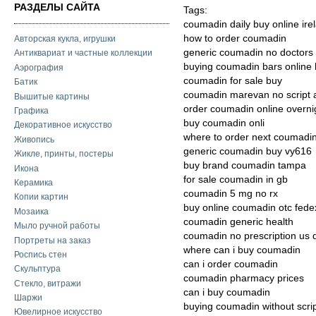
РАЗДЕЛЫ САЙТА
Tags:
coumadin daily buy online ire
how to order coumadin
Авторская кукла, игрушки
generic coumadin no doctors
Антиквариат и частные коллекции
buying coumadin bars online 
Аэрография
coumadin for sale buy
Батик
coumadin marevan no script a
Вышитые картины
order coumadin online overnig
Графика
buy coumadin onli
Декоративное искусство
where to order next coumadin
Живопись
generic coumadin buy vy616
Жикле, принты, постеры
buy brand coumadin tampa
Икона
for sale coumadin in gb
Керамика
coumadin 5 mg no rx
Копии картин
buy online coumadin otc fede
Мозаика
coumadin generic health
Мыло ручной работы
coumadin no prescription us 
Портреты на заказ
where can i buy coumadin
Роспись стен
can i order coumadin
Скульптура
coumadin pharmacy prices
Стекло, витражи
can i buy coumadin
Шаржи
buying coumadin without scri
Ювелирное искусство