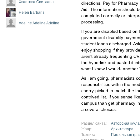
Хвастова Светлана
directions. Pay for Pharmacy 
Aid. The information should b
Helen Barbaris
completed correctly or interpr
processing.
Adeline Adeline Adeline
If you are disabled based on
government disability paymen
student loans discharged. Ask
enjoy shopping if they provid
aren't already frequenting CV
the hyperlink and pasted it i
what I knew I would- another
As i am going, pharmacists c
responsibilities within the med
cherry-picked to match the fac
contrived list. If you sense li
campus than get pharmacy inst
a several choices.
Раздел сайта:
Авторская кукла
Жанр:
Архитектура
Техника
Пиксельная гра