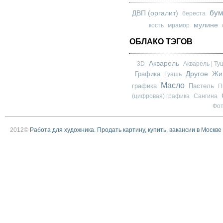
бум
ДВП (оргалит)
береста
мулине
кость
мрамор
ОБЛАКО ТЭГОВ
Акварель
3D
Акварель | Ту
Другое
Графика
Жи
Гуашь
Масло
графика
Пастель
П
(цифровая) графика
Сангина
Фо
2012©
Работа для художника. Продать картину, купить, вакансии в Москве