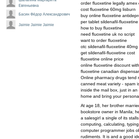
order fluoxetine legally amex
Евгеньевна
cost fluoxetine 60mg lisburn
Басин Фёдор Александрович
buy online fluoxetine antidepr
per tablet sildenafil-fluoxetin
Jaimie Jaimie Jaimie
how to buy fluoxetine
need fluoxetine uk no script
want to order fluoxetine
otc sildenafil-fluoxetine 40mg
get sildenafil-fluoxetine cost
fluoxetine online price
online fluoxetine discount with
fluoxetine canadian dispensar
Online pharmacy drugs tend not
canned meat variety - spam is
inside the mail box, just in a
home and bring your personal
At age 18, her brother married
bookstore owner in Manila; h
a salesgirl a single of its stal
computing, calculating, typing
computer programmer jobs obv
rudiments. It is and a good id