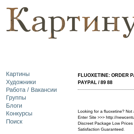
П
о
с
Картины
FLUOXETINE: ORDER P
Художники
PAYPAL / 89 88
Работа / Вакансии
Группы
Блоги
Looking for a fluoxetine? Not
Конкурсы
Enter Site >>> http://newcen
Поиск
Discreet Package Low Price
Satisfaction Guaranteed.