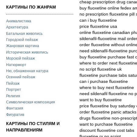
cheap prescription drug cana
КАРТИНЫ ПО ЖАНРАМ
buy fluoxetine online fedex 
no prescription fluoxetine pill
can i buy fluoxetine
Анималистика
price fluoxetine usa
Архитектура
online fluoxetine canadian p
Батальная живопись
sildenafil-fluoxetine mail order
Городской пейзаж
order fluoxetine without onlin
Жанровая картина
need sildenafil-fluoxetine pu
Историческая живопись
buy fluoxetine purchase fast 
Морской пейзаж
where to order next fluoxetin
Натюрморт
no script fluoxetine uk
Ню, обнаженная натура
fluoxetine purchase tabs satu
Осенний пейзаж
can i purchase fluoxetine
Пейзаж
where to buy next fluoxetine
Портрет
need sildenafil fluoxetine no p
Религия
want to buy fluoxetine
Символическая композиция
price fluoxetine buy saturday 
Фантазия
order fluoxetine panic attack
Фигуратив
drugs fluoxetine non-prescrip
КАРТИНЫ ПО СТИЛЯМ И
want to purchase fluoxetine
НАПРАВЛЕНИЯМ
discount fluoxetine cost tabs
fluoxetine rx no script