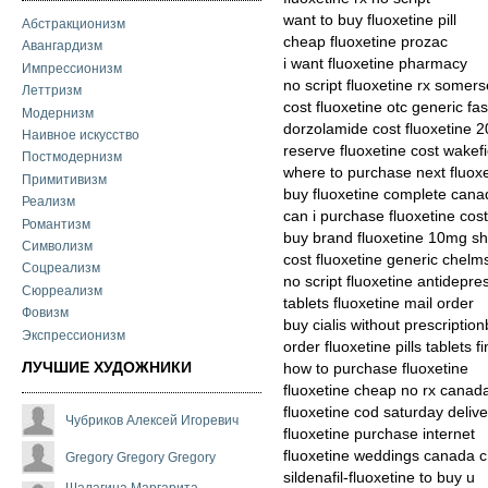
want to buy fluoxetine pill
Абстракционизм
cheap fluoxetine prozac
Авангардизм
i want fluoxetine pharmacy
Импрессионизм
no script fluoxetine rx somers
Леттризм
cost fluoxetine otc generic fas
Модернизм
dorzolamide cost fluoxetine 
Наивное искусство
reserve fluoxetine cost wakefi
Постмодернизм
where to purchase next fluox
Примитивизм
buy fluoxetine complete cana
Реализм
can i purchase fluoxetine cost
Романтизм
buy brand fluoxetine 10mg s
Символизм
cost fluoxetine generic chelm
Соцреализм
no script fluoxetine antidepre
Сюрреализм
tablets fluoxetine mail order
Фовизм
buy cialis without prescriptio
Экспрессионизм
order fluoxetine pills tablets f
ЛУЧШИЕ ХУДОЖНИКИ
how to purchase fluoxetine
fluoxetine cheap no rx canad
fluoxetine cod saturday delive
Чубриков Алексей Игоревич
fluoxetine purchase internet
fluoxetine weddings canada 
Gregory Gregory Gregory
sildenafil-fluoxetine to buy u
Шалагина Маргарита