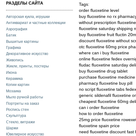
РАЗДЕЛЫ САЙТА
Tags:
order fluoxetine level
buy fluoxetine no rx pharmac
Авторская кукла, игрушки
without prescription fluoxetin
Антиквариат и частные коллекции
fluoxetine saturday shipping n
Аэрография
buy fluoxetine fruit fluctin 20
Батик
discount fluoxetine without scr
Вышитые картины
otc fluoxetine 60mg price ph
Графика
where can i buy fluoxetine
Декоративное искусство
online fluoxetine fedex overni
Живопись
fludac fluoxetine saturday del
Жикле, принты, постеры
buy fluoxetine drug tablet
Икона
purchase fluoxetine medicine 
Керамика
pharmacy fluoxetine buy pill
Копии картин
no script fluoxetine tabs fede
Мозаика
generic sildenafil fluoxetine 
Мыло ручной работы
cheapest fluoxetine 60mg del
Портреты на заказ
can i order fluoxetine
Роспись стен
how to order fluoxetine
Скульптура
25mg price fluoxetine rowex
Стекло, витражи
fluoxetine spain price
Шаржи
need fluoxetine discount fast
Ювелирное искусство