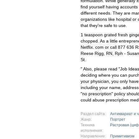
formulation. While generally it
find yourself having accounts
different needs. They are man
organizations like hospital or
that they're safe to use.
1 teaspoon grated fresh ginge
chopped. As a little entrepren
Netflix. com or call 877 636 
Reese Rigg, RN, Rph - Susan
St.
" Also, please read "Job Idea
deciding where you can purch
your physician, you only have t
including your name, address, 
"no prescription" policy shoul
could abuse prescription medi
Раздел сайта:
Антиквариат и 
Жанр:
Портрет
Техника
Растровая (циф
исполнения:
Направление:
Примитивизм