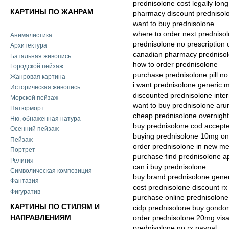
prednisolone cost legally lon
КАРТИНЫ ПО ЖАНРАМ
pharmacy discount prednisol
want to buy prednisolone
where to order next predniso
Анималистика
prednisolone no prescription
Архитектура
canadian pharmacy predniso
Батальная живопись
how to order prednisolone
Городской пейзаж
purchase prednisolone pill no 
Жанровая картина
i want prednisolone generic 
Историческая живопись
discounted prednisolone inter
Морской пейзаж
want to buy prednisolone aru
Натюрморт
cheap prednisolone overnight 
Ню, обнаженная натура
buy prednisolone cod accepte
Осенний пейзаж
buying prednisolone 10mg onl
Пейзаж
order prednisolone in new me
Портрет
purchase find prednisolone 
Религия
can i buy prednisolone
Символическая композиция
buy brand prednisolone generi
Фантазия
cost prednisolone discount rx
Фигуратив
purchase online prednisolone
КАРТИНЫ ПО СТИЛЯМ И
cidp prednisolone buy gondor
НАПРАВЛЕНИЯМ
order prednisolone 20mg vis
prednisolone no rx paypal