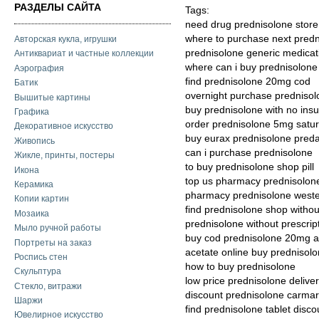
РАЗДЕЛЫ САЙТА
Tags:
need drug prednisolone store
where to purchase next predn
Авторская кукла, игрушки
prednisolone generic medicat
Антиквариат и частные коллекции
where can i buy prednisolone
Аэрография
find prednisolone 20mg cod
Батик
overnight purchase prednisol
Вышитые картины
buy prednisolone with no ins
Графика
order prednisolone 5mg satur
Декоративное искусство
buy eurax prednisolone pred
Живопись
can i purchase prednisolone
Жикле, принты, постеры
to buy prednisolone shop pill
Икона
top us pharmacy prednisolon
Керамика
pharmacy prednisolone weste
Копии картин
find prednisolone shop withou
Мозаика
prednisolone without prescri
Мыло ручной работы
buy cod prednisolone 20mg 
Портреты на заказ
acetate online buy predniso
Роспись стен
how to buy prednisolone
Скульптура
low price prednisolone delive
Стекло, витражи
discount prednisolone carmar
Шаржи
find prednisolone tablet disc
Ювелирное искусство