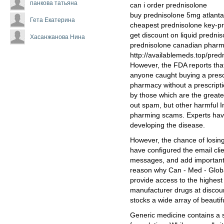
панкова татьяна
can i order prednisolone
buy prednisolone 5mg atlanta
Гета Екатерина
cheapest prednisolone key-pr
get discount on liquid predni
Хасанжанова Нина
prednisolone canadian pharm
http://availablemeds.top/pred
However, the FDA reports that
anyone caught buying a presc
pharmacy without a prescriptio
by those which are the greate
out spam, but other harmful I
pharming scams. Experts have
developing the disease.
However, the chance of losing
have configured the email clie
messages, and add important s
reason why Can - Med - Globa
provide access to the highest 
manufacturer drugs at discou
stocks a wide array of beaut
Generic medicine contains a si