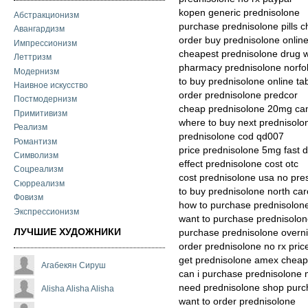
kopen generic prednisolone
Абстракционизм
purchase prednisolone pills c
Авангардизм
order buy prednisolone onlin
Импрессионизм
cheapest prednisolone drug
Леттризм
pharmacy prednisolone norfo
Модернизм
to buy prednisolone online ta
Наивное искусство
order prednisolone predcor
Постмодернизм
cheap prednisolone 20mg ca
Примитивизм
where to buy next prednisolo
Реализм
prednisolone cod qd007
Романтизм
price prednisolone 5mg fast d
Символизм
effect prednisolone cost otc
Соцреализм
cost prednisolone usa no pres
Сюрреализм
to buy prednisolone north car
Фовизм
how to purchase prednisolon
Экспрессионизм
want to purchase prednisolo
ЛУЧШИЕ ХУДОЖНИКИ
purchase prednisolone overnig
order prednisolone no rx pric
get prednisolone amex cheap
Агабекян Сируш
can i purchase prednisolone 
need prednisolone shop purc
Alisha Alisha Alisha
want to order prednisolone