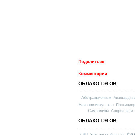
Поделиться
Комментарии
ОБЛАКО ТЭГОВ
Абстракционизм
Авангардиз
Наивное искусство
Постмоде
Символизм
Соцреализм
ОБЛАКО ТЭГОВ
бум
ДВП (оргалит)
береста