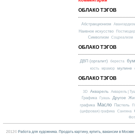
Комментарии
ОБЛАКО ТЭГОВ
Абстракционизм
Авангардиз
Наивное искусство
Постмоде
Символизм
Соцреализм
ОБЛАКО ТЭГОВ
бум
ДВП (оргалит)
береста
мулине
кость
мрамор
ОБЛАКО ТЭГОВ
Акварель
3D
Акварель | Ту
Другое
Графика
Жи
Гуашь
Масло
графика
Пастель
П
(цифровая) графика
Сангина
Фо
2012©
Работа для художника. Продать картину, купить, вакансии в Москве