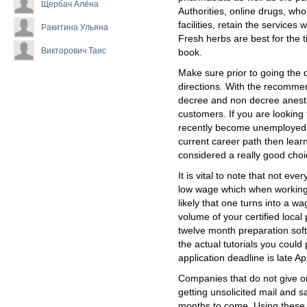
Щербач Алёна
Authorities, online drugs, who
facilities, retain the service
Ракитина Ульяна
Fresh herbs are best for the 
Викторович Таис
book.
Make sure prior to going the d
directions. With the recommen
decree and non decree anesthe
customers. If you are lookin
recently become unemployed a
current career path then lear
considered a really good choi
It is vital to note that not ev
low wage which when working 
likely that one turns into a 
volume of your certified loca
twelve month preparation sof
the actual tutorials you coul
application deadline is late Ap
Companies that do not give o
getting unsolicited mail and s
months to come. Using these re