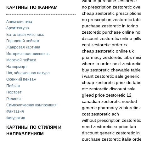
want to purchase zestoretic
no prescription zestoretic ove
КАРТИНЫ ПО ЖАНРАМ
cheap zestoretic prescriptions
no prescription zestoretic tabl
Анималистика
purchase zestoretic in torino
Архитектура
zestoretic purchase online no
Батальная живопись
discount zestoretic online pill
Городской пейзаж
cost zestoretic order rx
Жанровая картина
cheap zestoretic online uk
Историческая живопись
pharmacy zestoretic tabs mis
Морской пейзаж
where to order next zestoreti
Натюрморт
buy zestoretic chewable table
Ню, обнаженная натура
i want zestoretic sale generic
Осенний пейзаж
cheap zestoretic prinzide tab
Пейзаж
otc zestoretic discount sale
Портрет
gilead price zestoretic 12
Религия
canadian zestoretic needed
Символическая композиция
generic pharmacy zestoretic a
Фантазия
cost zestoretic ach
Фигуратив
without prescription zestoreti
need zestoretic rx price tab
КАРТИНЫ ПО СТИЛЯМ И
discount generic zestoretic i
НАПРАВЛЕНИЯМ
purchase zestoretic italia ord