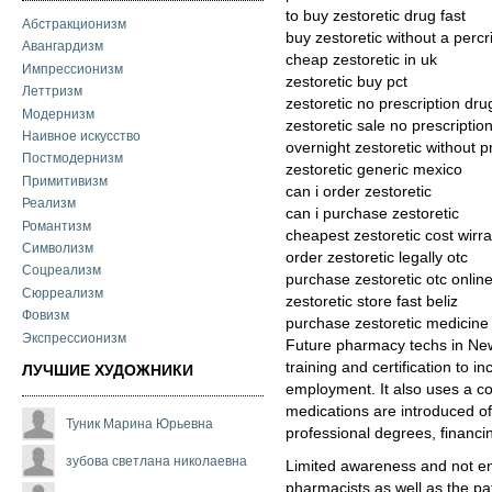
to buy zestoretic drug fast
Абстракционизм
buy zestoretic without a percr
Авангардизм
cheap zestoretic in uk
Импрессионизм
zestoretic buy pct
Леттризм
zestoretic no prescription dru
Модернизм
zestoretic sale no prescriptio
Наивное искусство
overnight zestoretic without p
Постмодернизм
zestoretic generic mexico
Примитивизм
can i order zestoretic
Реализм
can i purchase zestoretic
Романтизм
cheapest zestoretic cost wirra
Символизм
order zestoretic legally otc
Соцреализм
purchase zestoretic otc onlin
Сюрреализм
zestoretic store fast beliz
Фовизм
purchase zestoretic medicine
Экспрессионизм
Future pharmacy techs in New 
training and certification to i
ЛУЧШИЕ ХУДОЖНИКИ
employment. It also uses a co
medications are introduced of
Туник Марина Юрьевна
professional degrees, financi
зубова светлана николаевна
Limited awareness and not e
pharmacists as well as the pat