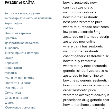
РАЗДЕЛЫ САЙТА
buying zestoretic now
can i buy zestoretic
want to buy zestoretic
Авторская кукла, игрушки
how to order zestoretic
Антиквариат и частные коллекции
best price zestoretic price
Аэрография
where to purchase next zestor
Батик
low price zestoretic 5mg
Вышитые картины
zestoretic on internet prescrip
Графика
zestoretic now online
Декоративное искусство
where can i buy zestoretic
Живопись
want to order zestoretic
Жикле, принты, постеры
cost of generic zestoretic dis
Икона
how to buy zestoretic
Керамика
where to buy next zestoretic
Копии картин
generic lisinopril zestoretic rx
Мозаика
zestoretic to buy online uk
Мыло ручной работы
buy cheap generic zestoretic 
Портреты на заказ
how to buy zestoretic wiscons
Роспись стен
order zestoretic price
Скульптура
zestoretic overnight delivery 
Стекло, витражи
prescription drug generic zest
Шаржи
how to purchase zestoretic
Ювелирное искусство