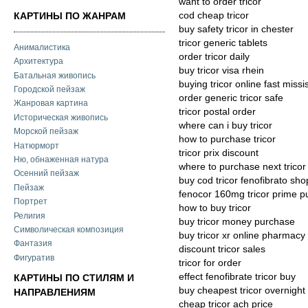
want to order tricor
cod cheap tricor
КАРТИНЫ ПО ЖАНРАМ
buy safety tricor in chester
tricor generic tablets
Анималистика
order tricor daily
Архитектура
buy tricor visa rhein
Батальная живопись
buying tricor online fast missi
Городской пейзаж
order generic tricor safe
Жанровая картина
tricor postal order
Историческая живопись
where can i buy tricor
Морской пейзаж
how to purchase tricor
Натюрморт
tricor prix discount
Ню, обнаженная натура
where to purchase next tricor
Осенний пейзаж
buy cod tricor fenofibrato sho
Пейзаж
fenocor 160mg tricor prime p
Портрет
how to buy tricor
Религия
buy tricor money purchase
Символическая композиция
buy tricor xr online pharmacy h
Фантазия
discount tricor sales
Фигуратив
tricor for order
effect fenofibrate tricor buy
КАРТИНЫ ПО СТИЛЯМ И
buy cheapest tricor overnight 
НАПРАВЛЕНИЯМ
cheap tricor ach price