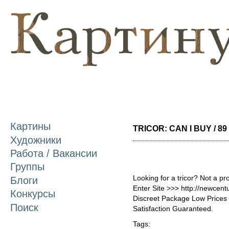
П
о
с
Картины
TRICOR: CAN I BUY / 89
Художники
Работа / Вакансии
Группы
Looking for a tricor? Not a pr
Блоги
Enter Site >>> http://newcen
Конкурсы
Discreet Package Low Price
Поиск
Satisfaction Guaranteed.
Tags: