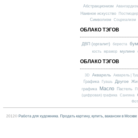
Абстракционизм
Авангардиз
Наивное искусство
Постмоде
Символизм
Соцреализм
ОБЛАКО ТЭГОВ
бум
ДВП (оргалит)
береста
мулине
кость
мрамор
ОБЛАКО ТЭГОВ
Акварель
3D
Акварель | Ту
Другое
Графика
Жи
Гуашь
Масло
графика
Пастель
П
(цифровая) графика
Сангина
Фо
2012©
Работа для художника. Продать картину, купить, вакансии в Москве