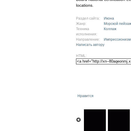
locations.
Раздел сайта:
Икона
Жанр:
Морской пейза
Техника
Коллаж
исполнения:
Направление:
Импрессионизм
Написать автору
HTML:
Нравится