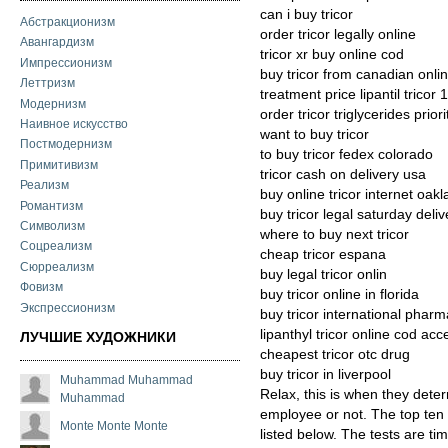
can i buy tricor
Абстракционизм
order tricor legally online
Авангардизм
tricor xr buy online cod
Импрессионизм
buy tricor from canadian onlin
Леттризм
treatment price lipantil tricor
Модернизм
order tricor triglycerides priori
Наивное искусство
want to buy tricor
Постмодернизм
to buy tricor fedex colorado
Примитивизм
tricor cash on delivery usa
Реализм
buy online tricor internet oak
Романтизм
buy tricor legal saturday deliv
Символизм
where to buy next tricor
Соцреализм
cheap tricor espana
Сюрреализм
buy legal tricor onlin
Фовизм
buy tricor online in florida
Экспрессионизм
buy tricor international phar
lipanthyl tricor online cod ac
ЛУЧШИЕ ХУДОЖНИКИ
cheapest tricor otc drug
buy tricor in liverpool
Muhammad Muhammad
Relax, this is when they deter
Muhammad
employee or not. The top ten
Monte Monte Monte
listed below. The tests are tim