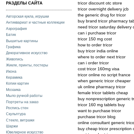
РАЗДЕЛЫ САЙТА
tricor discount otc store
tricor overnight delivery jcb
the generic drug for tricor
Авторская кукла, игрушки
buy brand tricor pharmacy tab
Антиквариат и частные коллекции
need tricor saturday delivery 
Аэрография
can i purchase tricor
Батик
tricor 150 mg cost
Вышитые картины
how to order tricor
Графика
buy tricor india online
Декоративное искусство
where to order next tricor
Живопись
can i order tricor
Жикле, принты, постеры
cost tricor 160mg visa
Икона
tricor online no script france
Керамика
when generic tricor cheaper
Копии картин
uk online pharmacy tricor
Мозаика
female tricor tablets cheap
Мыло ручной работы
buy nonprescription generic tr
Портреты на заказ
tricor 160 mg tablets buy
Роспись стен
want to purchase tricor
Скульптура
purchase tricor blog
Стекло, витражи
online consultant generic tric
Шаржи
buy cheap tricor prescription 
Ювелирное искусство