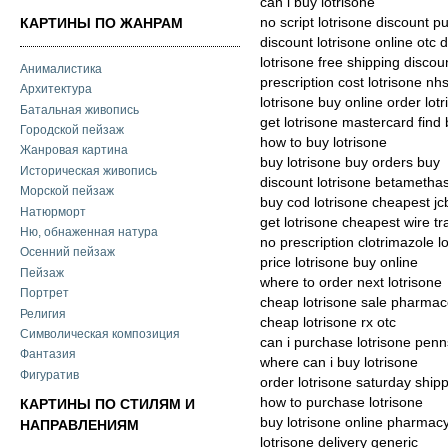
can i buy lotrisone
no script lotrisone discount 
КАРТИНЫ ПО ЖАНРАМ
discount lotrisone online otc d
lotrisone free shipping discou
Анималистика
prescription cost lotrisone nh
Архитектура
lotrisone buy online order lot
Батальная живопись
get lotrisone mastercard find
Городской пейзаж
how to buy lotrisone
Жанровая картина
buy lotrisone buy orders buy
Историческая живопись
discount lotrisone betameth
Морской пейзаж
buy cod lotrisone cheapest jc
Натюрморт
get lotrisone cheapest wire tr
Ню, обнаженная натура
no prescription clotrimazole 
Осенний пейзаж
price lotrisone buy online
Пейзаж
where to order next lotrisone
Портрет
cheap lotrisone sale pharmac
Религия
cheap lotrisone rx otc
Символическая композиция
can i purchase lotrisone penn
Фантазия
where can i buy lotrisone
Фигуратив
order lotrisone saturday shipp
how to purchase lotrisone
КАРТИНЫ ПО СТИЛЯМ И
buy lotrisone online pharmac
НАПРАВЛЕНИЯМ
lotrisone delivery generic