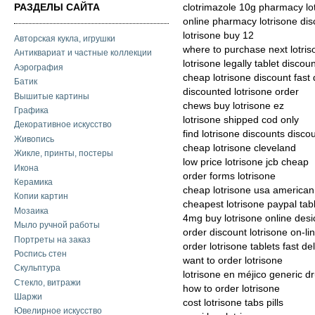
РАЗДЕЛЫ САЙТА
clotrimazole 10g pharmacy lo
online pharmacy lotrisone di
lotrisone buy 12
Авторская кукла, игрушки
where to purchase next lotris
Антиквариат и частные коллекции
lotrisone legally tablet discou
Аэрография
cheap lotrisone discount fast 
Батик
discounted lotrisone order
Вышитые картины
chews buy lotrisone ez
Графика
lotrisone shipped cod only
Декоративное искусство
find lotrisone discounts disco
Живопись
cheap lotrisone cleveland
Жикле, принты, постеры
low price lotrisone jcb cheap
Икона
order forms lotrisone
Керамика
cheap lotrisone usa american
Копии картин
cheapest lotrisone paypal tab
Мозаика
4mg buy lotrisone online des
Мыло ручной работы
order discount lotrisone on-li
Портреты на заказ
order lotrisone tablets fast de
Роспись стен
want to order lotrisone
Скульптура
lotrisone en méjico generic d
Стекло, витражи
how to order lotrisone
Шаржи
cost lotrisone tabs pills
Ювелирное искусство