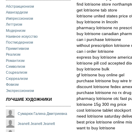
find lotrisone store northamp
Абстракционизм
get lotrisone tab store
Авангардизм
lotrisone united states price o
Импрессионизм
buy lotrisone in lincoln
Леттризм
pharmacy lotrisone no prescri
Модернизм
buy lotrisone canadian pharm
Наивное искусство
can i purchase lotrisone
Постмодернизм
without prescription lotrisone
Примитивизм
can i order lotrisone
Реализм
express buy lotrisone americ
Романтизм
lotrisone pill cod accepted di
Символизм
buy lotrisone bulk
Соцреализм
gf lotrisone buy online gel
Сюрреализм
purchase lotrisone buy wire t
Фовизм
discount lotrisone fedex ame
Экспрессионизм
purchase lotrisone no rx drug
pharmacy lotrisone otc fast 
ЛУЧШИЕ ХУДОЖНИКИ
lotrisone 15g 300 mg price
cost lotrisone tablet stockport
Сумарюк Галина Дмитриевна
need lotrisone saturday deliv
best price lotrisone online mis
Jeanett Jeanett Jeanett
want to buy lotrisone