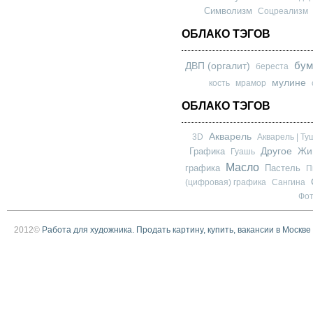
Символизм
Соцреализм
ОБЛАКО ТЭГОВ
бум
ДВП (оргалит)
береста
мулине
кость
мрамор
ОБЛАКО ТЭГОВ
Акварель
3D
Акварель | Ту
Другое
Графика
Жи
Гуашь
Масло
графика
Пастель
П
(цифровая) графика
Сангина
Фо
2012©
Работа для художника. Продать картину, купить, вакансии в Москве