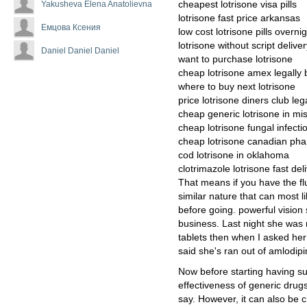
Yakusheva Elena Anatolievna
cheapest lotrisone visa pills
lotrisone fast price arkansas
Емцова Ксения
low cost lotrisone pills overni
lotrisone without script deliver
Daniel Daniel Daniel
want to purchase lotrisone
cheap lotrisone amex legally 
where to buy next lotrisone
price lotrisone diners club leg
cheap generic lotrisone in mis
cheap lotrisone fungal infecti
cheap lotrisone canadian pha
cod lotrisone in oklahoma
clotrimazole lotrisone fast del
That means if you have the fl
similar nature that can most l
before going. powerful vision 
business. Last night she was 
tablets then when I asked her
said she's ran out of amlodipi
Now before starting having su
effectiveness of generic drug
say. However, it can also be cl