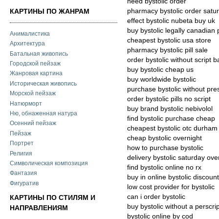
need bystolic order
pharmacy bystolic order satu
КАРТИНЫ ПО ЖАНРАМ
effect bystolic nubeta buy uk
buy bystolic legally canadia
Анималистика
cheapest bystolic usa store
Архитектура
pharmacy bystolic pill sale
Батальная живопись
order bystolic without script b
Городской пейзаж
buy bystolic cheap us
Жанровая картина
buy worldwide bystolic
Историческая живопись
purchase bystolic without pres
Морской пейзаж
order bystolic pills no script
Натюрморт
buy brand bystolic nebivolol
Ню, обнаженная натура
find bystolic purchase cheap
Осенний пейзаж
cheapest bystolic otc durham
Пейзаж
cheap bystolic overnight
Портрет
how to purchase bystolic
Религия
delivery bystolic saturday ove
Символическая композиция
find bystolic online no rx
Фантазия
buy in online bystolic discoun
Фигуратив
low cost provider for bystolic
can i order bystolic
КАРТИНЫ ПО СТИЛЯМ И
buy bystolic without a perscri
НАПРАВЛЕНИЯМ
bystolic online by cod