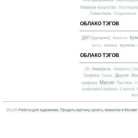
Наивное искусство
Постмоде
Символизм
Соцреализм
ОБЛАКО ТЭГОВ
бум
ДВП (оргалит)
береста
мулине
кость
мрамор
ОБЛАКО ТЭГОВ
Акварель
3D
Акварель | Ту
Другое
Графика
Жи
Гуашь
Масло
графика
Пастель
П
(цифровая) графика
Сангина
Фо
2012©
Работа для художника. Продать картину, купить, вакансии в Москве