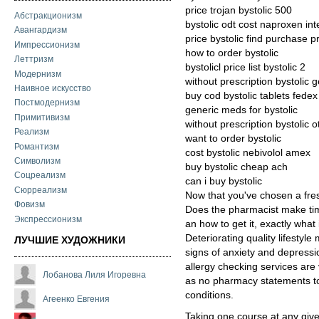
price trojan bystolic 500
Абстракционизм
bystolic odt cost naproxen int
Авангардизм
price bystolic find purchase p
Импрессионизм
how to order bystolic
Леттризм
bystolicl price list bystolic 2
Модернизм
without prescription bystolic 
Наивное искусство
buy cod bystolic tablets fedex
Постмодернизм
generic meds for bystolic
Примитивизм
without prescription bystolic 
Реализм
want to order bystolic
Романтизм
cost bystolic nebivolol amex
Символизм
buy bystolic cheap ach
Соцреализм
can i buy bystolic
Сюрреализм
Now that you've chosen a fresh
Фовизм
Does the pharmacist make ti
Экспрессионизм
an how to get it, exactly what
Deteriorating quality lifestyl
ЛУЧШИЕ ХУДОЖНИКИ
signs of anxiety and depressi
allergy checking services are
Лобанова Лиля Игоревна
as no pharmacy statements to
conditions.
Агеенко Евгения
Taking one course at any give