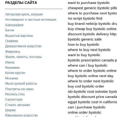
РАЗДЕЛЫ САЙТА
want to purchase bystolic
cheapest generic bystolic pills
where to purchase next bystol
Авторская кукла, игрушки
no script bystolic find
Антиквариат и частные коллекции
buy brand nebicip bystolic dr
Аэрография
buy cheap buy bystolic online
Батик
discount bystolic delivery htt
Вышитые картины
bystolic generic safe
Графика
how to buy bystolic
Декоративное искусство
where to buy next bystolic
Живопись
want to buy bystolic
Жикле, принты, постеры
bystolic prescription canada
Икона
where can i buy bystolic
Керамика
where to order bystolic online
Копии картин
buy bystolic online next day
Мозаика
where to order next bystolic
Мыло ручной работы
buy cod bystolic order
Портреты на заказ
slo-bystolic cost solostar bysto
Роспись стен
bystolic discount price canad
Скульптура
egypt bystolic cost in californi
Стекло, витражи
can i purchase bystolic
Шаржи
online order bystolic
Ювелирное искусство