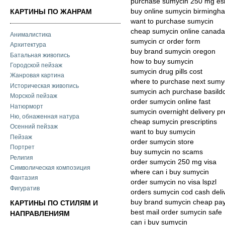
purchase sumycin 250 mg es
buy online sumycin birmingh
КАРТИНЫ ПО ЖАНРАМ
want to purchase sumycin
cheap sumycin online canada
Анималистика
sumycin cr order form
Архитектура
buy brand sumycin oregon
Батальная живопись
how to buy sumycin
Городской пейзаж
sumycin drug pills cost
Жанровая картина
where to purchase next sumy
Историческая живопись
sumycin ach purchase basild
Морской пейзаж
order sumycin online fast
Натюрморт
sumycin overnight delivery pr
Ню, обнаженная натура
cheap sumycin prescriptins
Осенний пейзаж
want to buy sumycin
Пейзаж
order sumycin store
Портрет
buy sumycin no scams
Религия
order sumycin 250 mg visa
Символическая композиция
where can i buy sumycin
Фантазия
order sumycin no visa lspzl
Фигуратив
orders sumycin cod cash deli
buy brand sumycin cheap pa
КАРТИНЫ ПО СТИЛЯМ И
best mail order sumycin safe
НАПРАВЛЕНИЯМ
can i buy sumycin