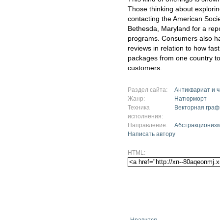
Those thinking about explorin
contacting the American Soci
Bethesda, Maryland for a rep
programs. Consumers also ha
reviews in relation to how fast
packages from one country to a
customers.
Раздел сайта:
Антиквариат и 
Жанр:
Натюрморт
Техника
Векторная граф
исполнения:
Направление:
Абстракциониз
Написать автору
HTML:
Нравится