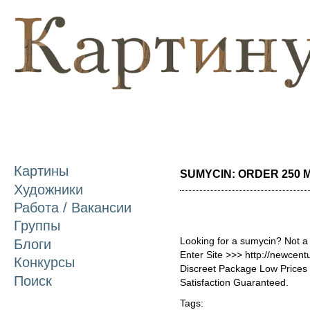
П
о
с
Картины
SUMYCIN: ORDER 250 MG
Художники
Работа / Вакансии
Группы
Looking for a sumycin? Not a
Блоги
Enter Site >>> http://newce
Конкурсы
Discreet Package Low Price
Поиск
Satisfaction Guaranteed.
Tags: