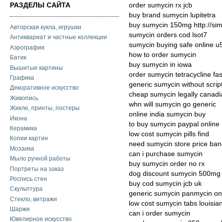
РАЗДЕЛЫ САЙТА
order sumycin rx jcb
buy brand sumycin lupitetra
buy sumycin 150mg http://si
Авторская кукла, игрушки
sumycin orders cod lsot7
Антиквариат и частные коллекции
sumycin buying safe online 
Аэрография
how to order sumycin
Батик
buy sumycin in iowa
Вышитые картины
order sumycin tetracycline fa
Графика
generic sumycin without scrip
Декоративное искусство
cheap sumycin legally canad
Живопись
whn will sumycin go generic
Жикле, принты, постеры
online india sumycin buy
Икона
to buy sumycin paypal online
Керамика
low cost sumycin pills find
Копии картин
need sumycin store price ban
Мозаика
can i purchase sumycin
Мыло ручной работы
buy sumycin order no rx
Портреты на заказ
dog discount sumycin 500mg
Роспись стен
buy cod sumycin jcb uk
Скульптура
generic sumycin panmycin onl
Стекло, витражи
low cost sumycin tabs louisia
Шаржи
can i order sumycin
Ювелирное искусство