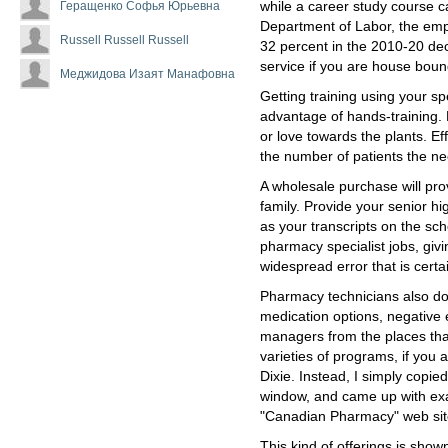
Геращенко Софья Юрьевна
while a career study course c
Department of Labor, the emp
Russell Russell Russell
32 percent in the 2010-20 dec
service if you are house boun
Меджидова Изаят Манафовна
Getting training using your s
advantage of hands-training. 
or love towards the plants. E
the number of patients the ne
A wholesale purchase will prov
family. Provide your senior hi
as your transcripts on the scho
pharmacy specialist jobs, givi
widespread error that is cert
Pharmacy technicians also don
medication options, negative 
managers from the places that
varieties of programs, if you
Dixie. Instead, I simply copie
window, and came up with exa
"Canadian Pharmacy" web sit
This kind of offerings is show