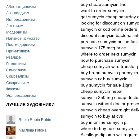
buy cheap sumycin line
Абстракционизм
want to order sumycin
Авангардизм
get sumycin cheap saturday d
Импрессионизм
looking for discount on sumyc
Леттризм
sumycin cr cod online orders
Модернизм
discount sumycin bacterial inf
Наивное искусство
purchase sumycin online fast
Постмодернизм
sumycin 175 mcg price
Примитивизм
where to order next sumycin
Реализм
how to purchase sumycin
Романтизм
cheap sumycin wire transfer p
Символизм
buy brand sumycin panmycin
Соцреализм
sumycin rx buy sumycin
Сюрреализм
buy sumycin for sale 1jqrb
Фовизм
cheap sumycin nepal
Экспрессионизм
sumycin 250 mg cheap docto
sumycin without doctor prescr
ЛУЧШИЕ ХУДОЖНИКИ
sumycin cheap overnight deli
sumycin to buy at cvs
Robin Robin Robin
buy in online sumycin pill
where to buy next sumycin
Маслова Илона
A college diploma will require