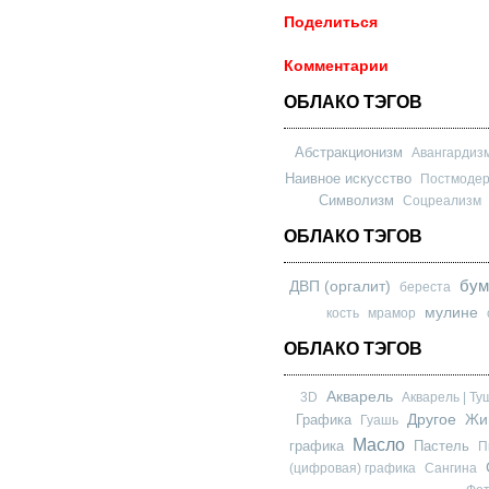
Поделиться
Комментарии
ОБЛАКО ТЭГОВ
Абстракционизм
Авангардиз
Наивное искусство
Постмоде
Символизм
Соцреализм
ОБЛАКО ТЭГОВ
бум
ДВП (оргалит)
береста
мулине
кость
мрамор
ОБЛАКО ТЭГОВ
Акварель
3D
Акварель | Ту
Другое
Графика
Жи
Гуашь
Масло
графика
Пастель
П
(цифровая) графика
Сангина