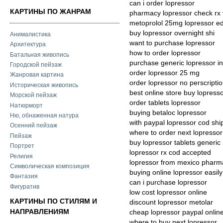
can i order lopressor
КАРТИНЫ ПО ЖАНРАМ
pharmacy lopressor check rx 
metoprolol 25mg lopressor e
buy lopressor overnight shi
Анималистика
want to purchase lopressor
Архитектура
how to order lopressor
Батальная живопись
purchase generic lopressor i
Городской пейзаж
order lopressor 25 mg
Жанровая картина
order lopressor no perscripti
Историческая живопись
best online store buy lopress
Морской пейзаж
order tablets lopressor
Натюрморт
buying betaloc lopressor
Ню, обнаженная натура
with paypal lopressor cod shi
Осенний пейзаж
where to order next lopressor
Пейзаж
buy lopressor tablets generic
Портрет
lopressor rx cod accepted
Религия
lopressor from mexico pharm
Символическая композиция
buying online lopressor easily
Фантазия
can i purchase lopressor
Фигуратив
low cost lopressor online
КАРТИНЫ ПО СТИЛЯМ И
discount lopressor metolar
НАПРАВЛЕНИЯМ
cheap lopressor paypal onlin
where to buy next lopressor