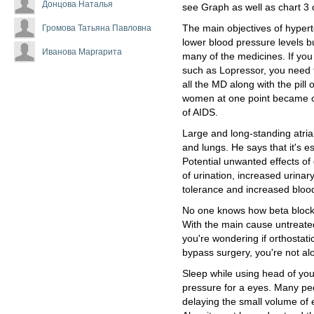
Донцова Наталья
see Graph as well as chart 3
Громова Татьяна Павловна
The main objectives of hypert
lower blood pressure levels b
Иванова Маргарита
many of the medicines. If you
such as Lopressor, you need t
all the MD along with the pil
women at one point became on
of AIDS.
Large and long-standing atria
and lungs. He says that it's es
Potential unwanted effects of
of urination, increased urina
tolerance and increased blood
No one knows how beta blocke
With the main cause untreated
you're wondering if orthosta
bypass surgery, you're not al
Sleep while using head of yo
pressure for a eyes. Many peo
delaying the small volume of e