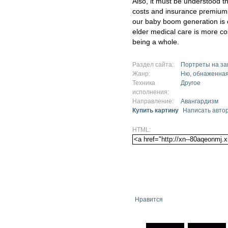
Also, it must be understood th
costs and insurance premium
our baby boom generation is c
elder medical care is more co
being a whole.
Раздел сайта:
Портреты на за
Жанр:
Ню, обнаженная
Техника
Другое
исполнения:
Направление:
Авангардизм
Купить картину
Написать авто
HTML:
Нравится