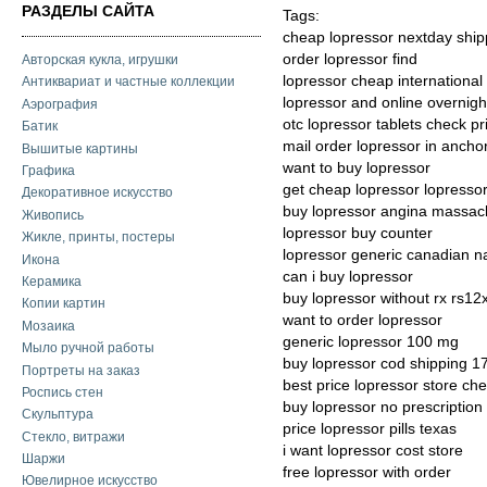
РАЗДЕЛЫ САЙТА
Tags:
cheap lopressor nextday shi
order lopressor find
Авторская кукла, игрушки
lopressor cheap internationa
Антиквариат и частные коллекции
lopressor and online overnigh
Аэрография
otc lopressor tablets check pr
Батик
mail order lopressor in anch
Вышитые картины
want to buy lopressor
Графика
get cheap lopressor lopresso
Декоративное искусство
buy lopressor angina massac
Живопись
lopressor buy counter
Жикле, принты, постеры
lopressor generic canadian 
Икона
can i buy lopressor
Керамика
buy lopressor without rx rs12
Копии картин
want to order lopressor
Мозаика
generic lopressor 100 mg
Мыло ручной работы
buy lopressor cod shipping 1
Портреты на заказ
best price lopressor store ch
Роспись стен
buy lopressor no prescription
Скульптура
price lopressor pills texas
Стекло, витражи
i want lopressor cost store
Шаржи
free lopressor with order
Ювелирное искусство