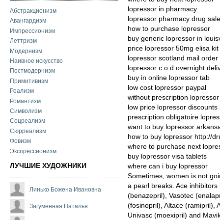
lopressor in pharmacy
Абстракционизм
lopressor pharmacy drug sal
Авангардизм
how to purchase lopressor
Импрессионизм
buy generic lopressor in louisv
Леттризм
price lopressor 50mg elisa kit
Модернизм
lopressor scotland mail order
Наивное искусство
lopressor c.o.d overnight deli
Постмодернизм
buy in online lopressor tab
Примитивизм
low cost lopressor paypal
Реализм
without prescription lopresso
Романтизм
low price lopressor discount
Символизм
prescription obligatoire lopr
Соцреализм
want to buy lopressor arkans
Сюрреализм
how to buy lopressor http://
Фовизм
where to purchase next lopre
Экспрессионизм
buy lopressor visa tablets
ЛУЧШИЕ ХУДОЖНИКИ
where can i buy lopressor
Sometimes, women is not goin
a pearl breaks. Ace inhibitors
Линько Божена Ивановна
(benazepril), Vasotec (enalapril
(fosinopril), Altace (ramipril),
Загуменная Наталья
Univasc (moexipril) and Mavik 