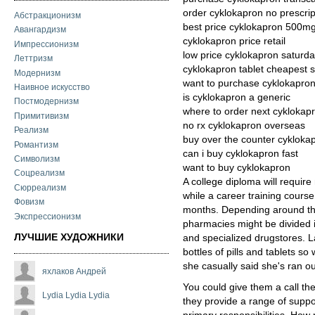
order cyklokapron no prescrip
Абстракционизм
best price cyklokapron 500m
Авангардизм
cyklokapron price retail
Импрессионизм
low price cyklokapron saturda
Леттризм
cyklokapron tablet cheapest 
Модернизм
want to purchase cyklokapro
Наивное искусство
is cyklokapron a generic
Постмодернизм
where to order next cyklokap
Примитивизм
no rx cyklokapron overseas
Реализм
buy over the counter cykloka
Романтизм
can i buy cyklokapron fast
Символизм
want to buy cyklokapron
Соцреализм
A college diploma will require
Сюрреализм
while a career training cours
Фовизм
months. Depending around the
Экспрессионизм
pharmacies might be divided int
ЛУЧШИЕ ХУДОЖНИКИ
and specialized drugstores. 
bottles of pills and tablets s
she casually said she's ran ou
яхлаков Андрей
You could give them a call th
Lydia Lydia Lydia
they provide a range of support