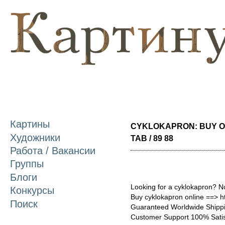
П
о
с
Картины
CYKLOKAPRON: BUY O
Художники
TAB / 89 88
Работа / Вакансии
Группы
Блоги
Looking for a cyklokapron? N
Конкурсы
Buy cyklokapron online ==> h
Поиск
Guaranteed Worldwide Shippi
Customer Support 100% Satis