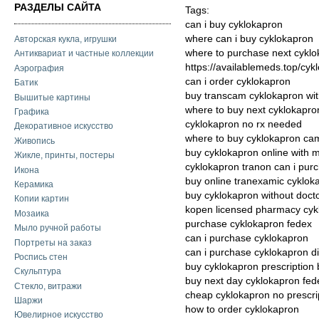
РАЗДЕЛЫ САЙТА
Tags:
can i buy cyklokapron
where can i buy cyklokapron
Авторская кукла, игрушки
where to purchase next cykl
Антиквариат и частные коллекции
https://availablemeds.top/cyk
Аэрография
can i order cyklokapron
Батик
buy transcam cyklokapron wit
Вышитые картины
where to buy next cyklokapro
Графика
cyklokapron no rx needed
Декоративное искусство
where to buy cyklokapron ca
Живопись
buy cyklokapron online with 
Жикле, принты, постеры
cyklokapron tranon can i pur
Икона
buy online tranexamic cyklok
Керамика
buy cyklokapron without docto
Копии картин
kopen licensed pharmacy cyk
Мозаика
purchase cyklokapron fedex
Мыло ручной работы
can i purchase cyklokapron
Портреты на заказ
can i purchase cyklokapron d
Роспись стен
buy cyklokapron prescription
Скульптура
buy next day cyklokapron fed
Стекло, витражи
cheap cyklokapron no prescri
Шаржи
how to order cyklokapron
Ювелирное искусство