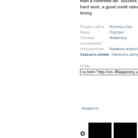
than a contrived list. Success 
hard work, a good credit rati
timing.
Раздел сайта:
Роспись стен
Жанр:
Портрет
Техника
Живопись
исполнения:
Направление:
Наивное искусс
Заказать копию
Написать авто
HTML:
Нравится