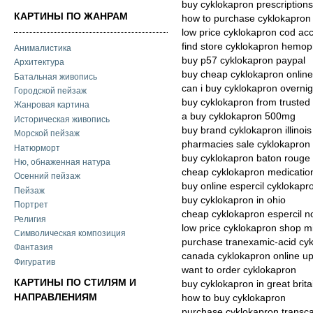
buy cyklokapron prescriptions
КАРТИНЫ ПО ЖАНРАМ
how to purchase cyklokapron
low price cyklokapron cod ac
find store cyklokapron hemoph
Анималистика
buy p57 cyklokapron paypal
Архитектура
buy cheap cyklokapron online
Батальная живопись
can i buy cyklokapron overnig
Городской пейзаж
buy cyklokapron from trusted
Жанровая картина
a buy cyklokapron 500mg
Историческая живопись
buy brand cyklokapron illinois
Морской пейзаж
pharmacies sale cyklokapron w
Натюрморт
buy cyklokapron baton rouge
Ню, обнаженная натура
cheap cyklokapron medicatio
Осенний пейзаж
buy online espercil cyklokapro
Пейзаж
buy cyklokapron in ohio
Портрет
cheap cyklokapron espercil no
Религия
low price cyklokapron shop m
Символическая композиция
purchase tranexamic-acid cykl
Фантазия
canada cyklokapron online u
Фигуратив
want to order cyklokapron
КАРТИНЫ ПО СТИЛЯМ И
buy cyklokapron in great brita
НАПРАВЛЕНИЯМ
how to buy cyklokapron
purchase cyklokapron trans