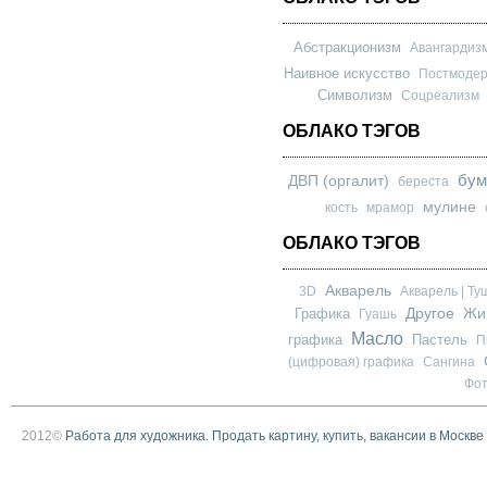
Абстракционизм
Авангардиз
Наивное искусство
Постмоде
Символизм
Соцреализм
ОБЛАКО ТЭГОВ
бум
ДВП (оргалит)
береста
мулине
кость
мрамор
ОБЛАКО ТЭГОВ
Акварель
3D
Акварель | Ту
Другое
Графика
Жи
Гуашь
Масло
графика
Пастель
П
(цифровая) графика
Сангина
Фо
2012©
Работа для художника. Продать картину, купить, вакансии в Москве