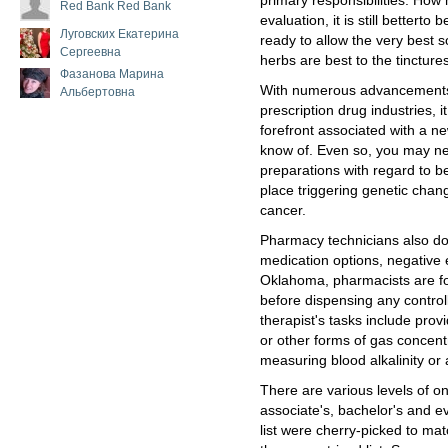
primary responsibilities. How
Red Bank Red Bank
evaluation, it is still betterto
Луговских Екатерина
ready to allow the very best 
Сергеевна
herbs are best to the tinctur
Фазанова Марина
With numerous advancements 
Альбертовна
prescription drug industries, it
forefront associated with a n
know of. Even so, you may ne
preparations with regard to 
place triggering genetic chang
cancer.
Pharmacy technicians also do 
medication options, negative e
Oklahoma, pharmacists are for
before dispensing any contro
therapist's tasks include pro
or other forms of gas concentr
measuring blood alkalinity or a
There are various levels of on
associate's, bachelor's and e
list were cherry-picked to matc