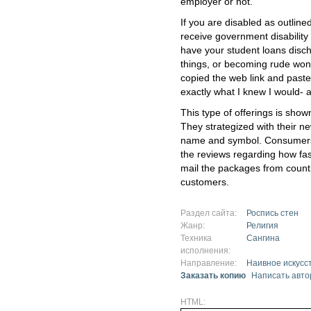
employer or not.
If you are disabled as outlin
receive government disability
have your student loans disc
things, or becoming rude won't
copied the web link and paste
exactly what I knew I would-
This type of offerings is show
They strategized with their n
name and symbol. Consumers 
the reviews regarding how fast
mail the packages from countr
customers.
Раздел сайта:
Роспись стен
Жанр:
Религия
Техника
Сангина
исполнения:
Направление:
Наивное искусс
Заказать копию
Написать авто
HTML: