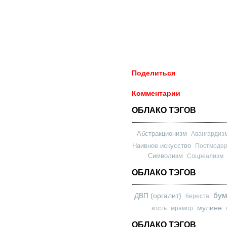
Поделиться
Комментарии
ОБЛАКО ТЭГОВ
Абстракционизм
Авангардиз
Наивное искусство
Постмоде
Символизм
Соцреализм
ОБЛАКО ТЭГОВ
бум
ДВП (оргалит)
береста
мулине
кость
мрамор
ОБЛАКО ТЭГОВ