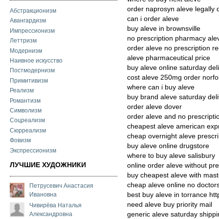
order naprosyn aleve legally 
Абстракционизм
can i order aleve
Авангардизм
buy aleve in brownsville
Импрессионизм
no prescription pharmacy ale
Леттризм
order aleve no prescription r
Модернизм
aleve pharmaceutical price
Наивное искусство
buy aleve online saturday del
Постмодернизм
cost aleve 250mg order norfo
Примитивизм
where can i buy aleve
Реализм
buy brand aleve saturday del
Романтизм
order aleve dover
Символизм
order aleve and no prescripti
Соцреализм
cheapest aleve american exp
Сюрреализм
cheap overnight aleve prescri
Фовизм
buy aleve online drugstore
Экспрессионизм
where to buy aleve salisbury
ЛУЧШИЕ ХУДОЖНИКИ
online order aleve without pre
buy cheapest aleve with mast
cheap aleve online no doctor
Петрусевич Анастасия
Ивановна
best buy aleve in torrance ht
need aleve buy priority mail
Чивирёва Наталья
Александровна
generic aleve saturday shipp