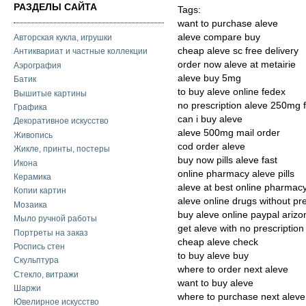
РАЗДЕЛЫ САЙТА
Tags:
want to purchase aleve
aleve compare buy
Авторская кукла, игрушки
cheap aleve sc free delivery
Антиквариат и частные коллекции
order now aleve at metairie
Аэрография
aleve buy 5mg
Батик
to buy aleve online fedex
Вышитые картины
no prescription aleve 250mg f
Графика
can i buy aleve
Декоративное искусство
aleve 500mg mail order
Живопись
cod order aleve
Жикле, принты, постеры
buy now pills aleve fast
Икона
online pharmacy aleve pills
Керамика
aleve at best online pharmac
Копии картин
aleve online drugs without pre
Мозаика
buy aleve online paypal arizo
Мыло ручной работы
get aleve with no prescription
Портреты на заказ
cheap aleve check
Роспись стен
to buy aleve buy
Скульптура
where to order next aleve
Стекло, витражи
want to buy aleve
Шаржи
where to purchase next aleve
Ювелирное искусство