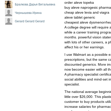
order aleve topeka
Бралкова Дарья Витальевна
buy aleve naprogesic pharm
cheap aleve levia and viagra
Чернышева Ирина
aleve tablet generic
Gerard Gerard Gerard
cheapest aleve dysmenorrhea
A college degree will require
while a career training progr
months. powerful vision state
with lots of other careers, a
affect his or her earnings.
I use Walmart as a possible 
prescriptions, but the same 
discounted generics. More im
now become easier with all th
A pharmacy specialist certifica
social abilities and mind-set 
specialist.
The national average beginnin
little over $26,000. This plast
customer to buy products utili
increase salaries for pharmaci