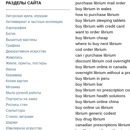
РАЗДЕЛЫ САЙТА
purchase librium mail order
buy librium in wales
how to purchase librium
Авторская кукла, игрушки
buy librium sleeping tablets
Антиквариат и частные коллекции
buy librium with credit card
Аэрография
want to order librium
Батик
buy librium cheap
Вышитые картины
where to buy next librium
Графика
cod order librium
Декоративное искусство
can i purchase librium
Живопись
discount librium cod overnight
Жикле, принты, постеры
buy librium online in canada
Икона
overnight librium without a pr
Керамика
buy librium in peru
Копии картин
buy librium bar
Мозаика
buy librium no prescription co
Мыло ручной работы
buy librium health solutions
Портреты на заказ
buy librium online china
Роспись стен
buy online us librium
Скульптура
librium generic codest
Стекло, витражи
buy drug librium
Шаржи
canadian prescriptions libriu
Ювелирное искусство