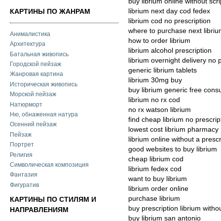
buy librium online without scr
librium next day cod fedex
КАРТИНЫ ПО ЖАНРАМ
librium cod no prescription
where to purchase next libri
Анималистика
how to order librium
Архитектура
librium alcohol prescription
Батальная живопись
librium overnight delivery no 
Городской пейзаж
generic librium tablets
Жанровая картина
librium 30mg buy
Историческая живопись
buy librium generic free consu
Морской пейзаж
librium no rx cod
Натюрморт
no rx watson librium
Ню, обнаженная натура
find cheap librium no prescrip
Осенний пейзаж
lowest cost librium pharmacy
Пейзаж
librium online without a prescr
Портрет
good websites to buy librium
Религия
cheap librium cod
Символическая композиция
librium fedex cod
Фантазия
want to buy librium
Фигуратив
librium order online
purchase librium
КАРТИНЫ ПО СТИЛЯМ И
buy prescription librium witho
НАПРАВЛЕНИЯМ
buy librium san antonio