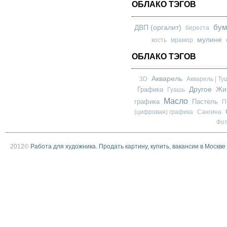
ОБЛАКО ТЭГОВ
бум
ДВП (оргалит)
береста
мулине
кость
мрамор
ОБЛАКО ТЭГОВ
Акварель
3D
Акварель | Ту
Другое
Графика
Жи
Гуашь
Масло
графика
Пастель
П
(цифровая) графика
Сангина
Фо
2012©
Работа для художника. Продать картину, купить, вакансии в Москве