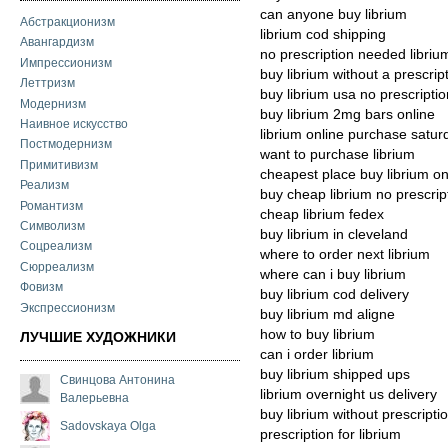
can anyone buy librium
Абстракционизм
librium cod shipping
Авангардизм
no prescription needed libriu
Импрессионизм
buy librium without a prescrip
Леттризм
buy librium usa no prescriptio
Модернизм
buy librium 2mg bars online
Наивное искусство
librium online purchase satur
Постмодернизм
want to purchase librium
Примитивизм
cheapest place buy librium on
Реализм
buy cheap librium no prescrip
Романтизм
cheap librium fedex
Символизм
buy librium in cleveland
Соцреализм
where to order next librium
Сюрреализм
where can i buy librium
Фовизм
buy librium cod delivery
Экспрессионизм
buy librium md aligne
how to buy librium
ЛУЧШИЕ ХУДОЖНИКИ
can i order librium
buy librium shipped ups
Свинцова Антонина
librium overnight us delivery
Валерьевна
buy librium without prescripti
Sadovskaya Olga
prescription for librium