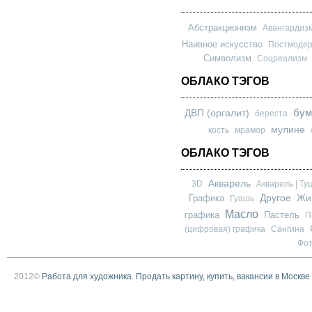
Абстракционизм
Авангардиз
Наивное искусство
Постмоде
Символизм
Соцреализм
ОБЛАКО ТЭГОВ
бум
ДВП (оргалит)
береста
мулине
кость
мрамор
ОБЛАКО ТЭГОВ
Акварель
3D
Акварель | Ту
Другое
Графика
Жи
Гуашь
Масло
графика
Пастель
П
(цифровая) графика
Сангина
Фо
2012©
Работа для художника. Продать картину, купить, вакансии в Москве