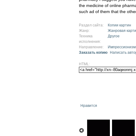
the medicine of online pharmac
such ad of them that the othe
Раздел сайта:
Копии картин
Жанр:
Жанровая карт
Техника
Другое
исполнения:
Направление:
Импрессионизм
Заказать копию
Написать авто
HTML:
Нравится