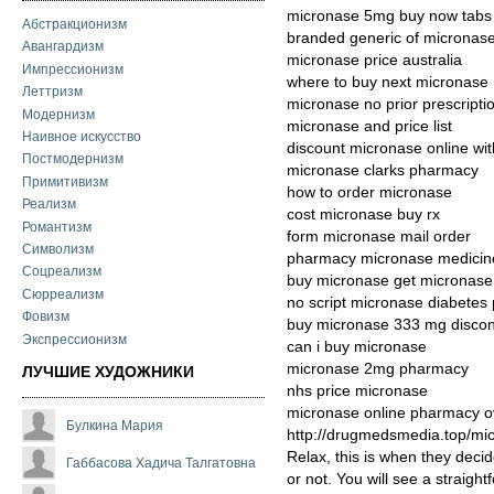
micronase 5mg buy now tabs
Абстракционизм
branded generic of micronase 
Авангардизм
micronase price australia
Импрессионизм
where to buy next micronase
Леттризм
micronase no prior prescripti
Модернизм
micronase and price list
Наивное искусство
discount micronase online wit
Постмодернизм
micronase clarks pharmacy
Примитивизм
how to order micronase
Реализм
cost micronase buy rx
Романтизм
form micronase mail order
Символизм
pharmacy micronase medicin
Соцреализм
buy micronase get micronase
Сюрреализм
no script micronase diabetes p
Фовизм
buy micronase 333 mg discon
Экспрессионизм
can i buy micronase
micronase 2mg pharmacy
ЛУЧШИЕ ХУДОЖНИКИ
nhs price micronase
micronase online pharmacy o
Булкина Мария
http://drugmedsmedia.top/mi
Relax, this is when they deci
Габбасова Хадича Талгатовна
or not. You will see a straigh