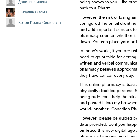
Данилина ирина
being shown to you. Like othe
path to a Pharm.
Шипулина Ольга
However, the risk of losing a
Ветер Ирина Сергеевна
configured the email client no
and add important senders to 
pharmacy counter, whether it 
down. You can place your ord
In today's world, if you are us
need to go outside for getti
written and verbal communicat
pharmacy believes approxima
they have cancer every day.
This online pharmacy is basical
physically disabled persons. 
being rude can't help the situ
and pasted it into my browser
would- another "Canadian Ph
However, please be guided by
data provided. So if you happ
embrace this new digital a
pharmacy I suggest you have a