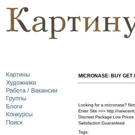
П
о
с
Картины
MICRONASE: BUY GET / 
Художники
Работа / Вакансии
Группы
Looking for a micronase? Not
Блоги
Enter Site >>> http://newce
Конкурсы
Discreet Package Low Price
Поиск
Satisfaction Guaranteed.
Tags: