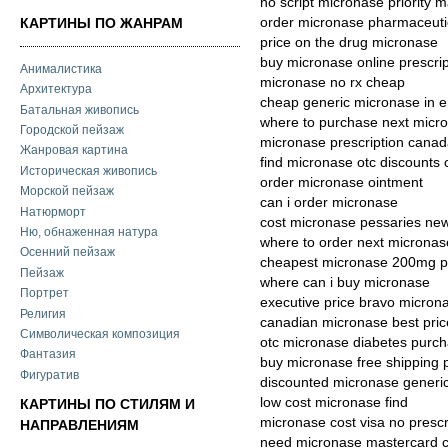
no script micronase priority m
order micronase pharmaceutica
КАРТИНЫ ПО ЖАНРАМ
price on the drug micronase
buy micronase online prescrip
Анималистика
micronase no rx cheap
Архитектура
cheap generic micronase in 
Батальная живопись
where to purchase next micr
Городской пейзаж
micronase prescription cana
Жанровая картина
find micronase otc discounts
Историческая живопись
order micronase ointment
Морской пейзаж
can i order micronase
Натюрморт
cost micronase pessaries ne
Ню, обнаженная натура
where to order next micronas
Осенний пейзаж
cheapest micronase 200mg p
Пейзаж
where can i buy micronase
Портрет
executive price bravo micron
Религия
canadian micronase best pric
Символическая композиция
otc micronase diabetes purc
Фантазия
buy micronase free shipping pi
Фигуратив
discounted micronase generic
low cost micronase find
КАРТИНЫ ПО СТИЛЯМ И
micronase cost visa no prescr
НАПРАВЛЕНИЯМ
need micronase mastercard 