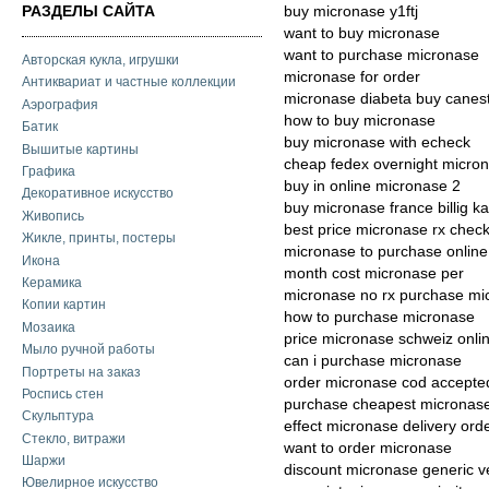
РАЗДЕЛЫ САЙТА
buy micronase y1ftj
want to buy micronase
want to purchase micronase
Авторская кукла, игрушки
micronase for order
Антиквариат и частные коллекции
micronase diabeta buy canest
Аэрография
how to buy micronase
Батик
buy micronase with echeck
Вышитые картины
cheap fedex overnight micro
Графика
buy in online micronase 2
Декоративное искусство
buy micronase france billig k
Живопись
best price micronase rx chec
Жикле, принты, постеры
micronase to purchase online
Икона
month cost micronase per
Керамика
micronase no rx purchase mi
Копии картин
how to purchase micronase
Мозаика
price micronase schweiz onli
Мыло ручной работы
can i purchase micronase
Портреты на заказ
order micronase cod accepte
Роспись стен
purchase cheapest micronase
Скульптура
effect micronase delivery ord
Стекло, витражи
want to order micronase
Шаржи
discount micronase generic v
Ювелирное искусство