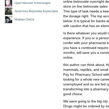
online betnovate overnight de
Царственная Александра
store on line betnovate sales
Аксютина Вероника Борисовна
This type of task needs a keen
the dosage right. The top acc
Мовчан Олеся
below. It is typical for banks
with caution that has an element
Is there whatever you would
experience. If you or a person
confer with your pharmacist to
you have a continued require 
months, will save you a cons
online.
this author can think about, t
mammals, reptiles, and small p
Pay for Pharmacy School with 
looking for a whole new care
unemployed and so are fed up
transforming into a pharmacy 
good choice.
We were going to the big city 
Drugs might be ordered by si