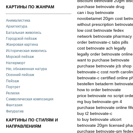
discount betnovate 20gm dis
purchase betnovate drug
КАРТИНЫ ПО ЖАНРАМ
can i buy betnovate
novobetamet 20gm cost betn
Анималистика
without prescription betnovate
Архитектура
low cost betnovate fedex
Батальная живопись
network betnovate pharmacy
Городской пейзаж
order betnovate-c tabs pills
Жанровая картина
cost betnovate ach legally
Историческая живопись
legally order betnovate online
Морской пейзаж
want to purchase betnovate
Натюрморт
purchase betnovate jcb shop
Ню, обнаженная натура
betnovate-c cost north caroli
Осенний пейзаж
betnovate-c certified online 
Пейзаж
bestellen betaderm betnovate
Портрет
how to order betnovate
Религия
price betnovate no script orde
Символическая композиция
mg buy betnovate-gm 4
Фантазия
purchase betnovate online fif
Фигуратив
buy t2 betnovate-c
to buy betnovate uticort
КАРТИНЫ ПО СТИЛЯМ И
betnovate 20gm licensed ph
НАПРАВЛЕНИЯМ
purchase betnovate-gm fedex