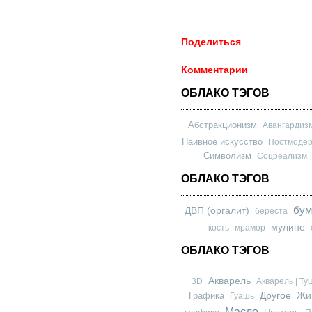
Поделиться
Комментарии
ОБЛАКО ТЭГОВ
Абстракционизм
Авангардиз
Наивное искусство
Постмоде
Символизм
Соцреализм
ОБЛАКО ТЭГОВ
бум
ДВП (оргалит)
береста
мулине
кость
мрамор
ОБЛАКО ТЭГОВ
Акварель
3D
Акварель | Ту
Другое
Графика
Жи
Гуашь
Масло